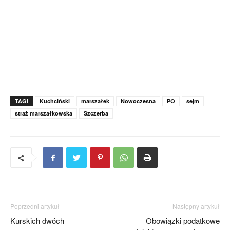
TAGI
Kuchciński
marszałek
Nowoczesna
PO
sejm
straż marszałkowska
Szczerba
Poprzedni artykuł
Następny artykuł
Kurskich dwóch
Obowiązki podatkowe