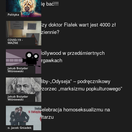
się bać!!!
Polityka
Czy doktor Fiałek wart jest 4000 zł
dziennie?
COVID-19 -
WAŻNE
Hollywood w przedśmiertnych
drgawkach
Jakub Bożydar
Wiśniewski
Niby-„Odyseja” – podręcznikowy
wzorzec „marksizmu popkulturowego”
Jakub Bożydar
Wiśniewski
Celebracja homoseksualizmu na
ołtarzu
o. Jacek Gniadek