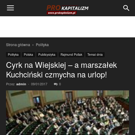
Strona główna
Polityka
Polityka
Polska
Publicystyka
Rajmund Pollak
Temat dnia
Cyrk na Wiejskiej – a marszałek
Kuchciński czmycha na urlop!
Przez
-
09/01/2017
0
admin