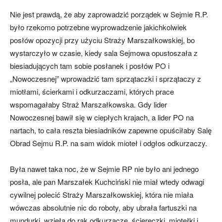
Nie jest prawdą, że aby zaprowadzić porządek w Sejmie R.P.
było rzekomo potrzebne wyprowadzenie jakichkolwiek
posłów opozycji przy użyciu Straży Marszałkowskiej, bo
wystarczyło w czasie, kiedy sala Sejmowa opustoszała z
biesiadujących tam sobie posłanek i posłów PO i
„Nowoczesnej” wprowadzić tam sprzątaczki i sprzątaczy z
miotłami, ścierkami i odkurzaczami, których prace
wspomagałaby Straż Marszałkowska. Gdy lider
Nowoczesnej bawił się w ciepłych krajach, a lider PO na
nartach, to cała reszta biesiadników zapewne opuściłaby Salę
Obrad Sejmu R.P. na sam widok mioteł i odgłos odkurzaczy.
Była nawet taka noc, że w Sejmie RP nie było ani jednego
posła, ale pan Marszałek Kuchciński nie miał wtedy odwagi
cywilnej polecić Straży Marszałkowskiej, która nie miała
wówczas absolutnie nic do roboty, aby ubrała fartuszki na
mundurki, wzięła do rąk odkurzacze, ściereczki, miotełki i