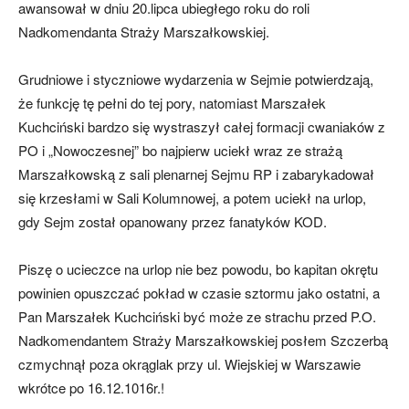
awansował w dniu 20.lipca ubiegłego roku do roli
Nadkomendanta Straży Marszałkowskiej.
Grudniowe i styczniowe wydarzenia w Sejmie potwierdzają,
że funkcję tę pełni do tej pory, natomiast Marszałek
Kuchciński bardzo się wystraszył całej formacji cwaniaków z
PO i „Nowoczesnej” bo najpierw uciekł wraz ze strażą
Marszałkowską z sali plenarnej Sejmu RP i zabarykadował
się krzesłami w Sali Kolumnowej, a potem uciekł na urlop,
gdy Sejm został opanowany przez fanatyków KOD.
Piszę o ucieczce na urlop nie bez powodu, bo kapitan okrętu
powinien opuszczać pokład w czasie sztormu jako ostatni, a
Pan Marszałek Kuchciński być może ze strachu przed P.O.
Nadkomendantem Straży Marszałkowskiej posłem Szczerbą
czmychnął poza okrąglak przy ul. Wiejskiej w Warszawie
wkrótce po 16.12.1016r.!