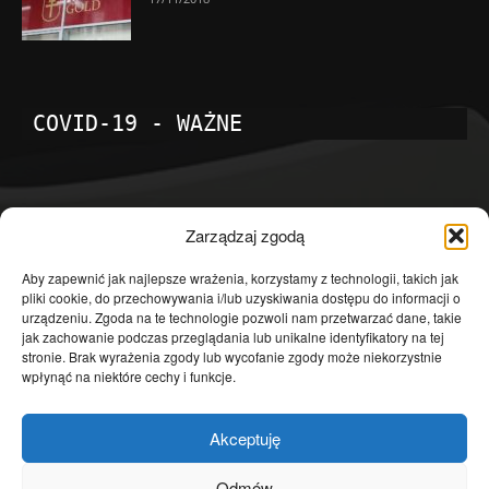
COVID-19 - WAŻNE
POPULARNE KATEGORIE
Zarządzaj zgodą
Temat dnia
4601
Aby zapewnić jak najlepsze wrażenia, korzystamy z technologii, takich jak
pliki cookie, do przechowywania i/lub uzyskiwania dostępu do informacji o
Publicystyka
4363
urządzeniu. Zgoda na te technologie pozwoli nam przetwarzać dane, takie
jak zachowanie podczas przeglądania lub unikalne identyfikatory na tej
Polityka
3639
stronie. Brak wyrażenia zgody lub wycofanie zgody może niekorzystnie
Polska
3462
wpłynąć na niektóre cechy i funkcje.
Społeczeństwo
2823
Akceptuję
Kraj
1290
Gospodarka
1230
Odmów