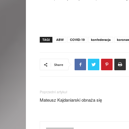
TAGI
ABW
COVID-19
konfederacja
koronaw
Share
Poprzedni artykuł
Mateusz Kajdaniarski obnaża się