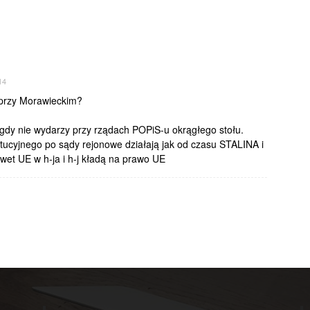
14
przy Morawieckim?
nigdy nie wydarzy przy rządach POPiS-u okrągłego stołu.
ucyjnego po sądy rejonowe działają jak od czasu STALINA i
awet UE w h-ja i h-j kładą na prawo UE