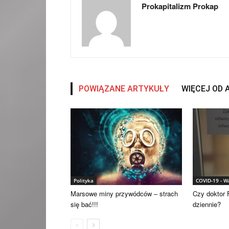
Prokapitalizm Prokap
POWIĄZANE ARTYKUŁY
WIĘCEJ OD
Polityka
COVID-19 - 
Marsowe miny przywódców – strach
Czy doktor F
się bać!!!
dziennie?