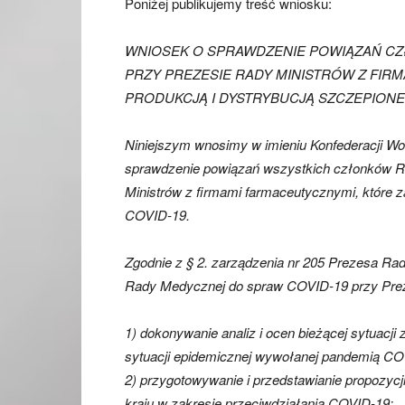
Poniżej publikujemy treść wniosku:
WNIOSEK O SPRAWDZENIE POWIĄZAŃ CZ
PRZY PREZESIE RADY MINISTRÓW Z FIR
PRODUKCJĄ I DYSTRYBUCJĄ SZCZEPIONE
Niniejszym wnosimy w imieniu Konfederacji Wol
sprawdzenie powiązań wszystkich członków 
Ministrów z firmami farmaceutycznymi, które z
COVID-19.
Zgodnie z § 2. zarządzenia nr 205 Prezesa Rady
Rady Medycznej do spraw COVID-19 przy Preze
1) dokonywanie analiz i ocen bieżącej sytuacj
sytuacji epidemicznej wywołanej pandemią CO
2) przygotowywanie i przedstawianie propozycj
kraju w zakresie przeciwdziałania COVID-19;