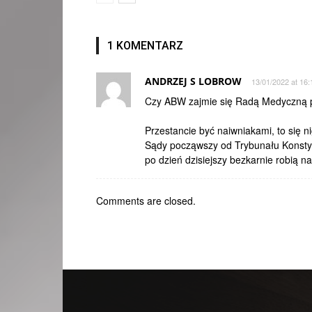
1 KOMENTARZ
ANDRZEJ S LOBROW
13/01/2022 at 16:
Czy ABW zajmie się Radą Medyczną 
Przestancie być naiwniakami, to się 
Sądy począwszy od Trybunału Konstyt
po dzień dzisiejszy bezkarnie robią n
Comments are closed.