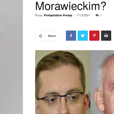
Morawieckim?
Przez
-
17/12/2021
1
Prokapitalizm Prokap
Share