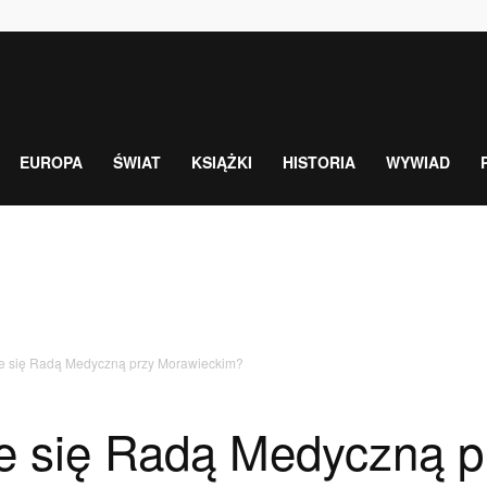
EUROPA
ŚWIAT
KSIĄŻKI
HISTORIA
WYWIAD
e się Radą Medyczną przy Morawieckim?
 się Radą Medyczną p