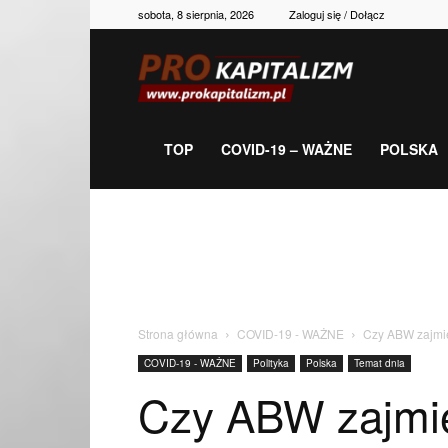
sobota, 8 sierpnia, 2026
Zaloguj się / Dołącz
Prokapitalizm,
gospodarka,
TOP
COVID-19 – WAŻNE
POLSKA
polityka,
historia,
Strona główna
COVID-19 - WAŻNE
Czy ABW zajmi
COVID-19 - WAŻNE
Polityka
Polska
Temat dnia
newsy
Czy ABW zajmie