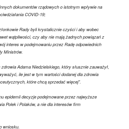
z innych dokumentów rządowych o istotnym wpływie na
eciwdziałania COVID-19;
onkowie Rady byli krystalicznie czyści i aby wobec
nawet wątpliwości, czy aby nie mają żadnych powiązań z
wój interes w podejmowaniu przez Radę odpowiednich
y Ministrów.
a zdrowia Adama Niedzielskiego, który słusznie zauważył,
wyważyć, ile jest w tym wartości dodanej dla zdrowia
maceutycznych, które chcą sprzedać więcej”.
nu epidemii decyzje podejmowane przez najwyższe
a Polek i Polaków, a nie dla interesów firm
o wniosku.