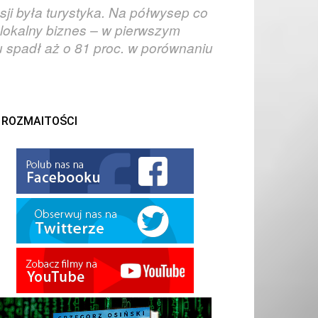
ji była turystyka. Na półwysep co
a lokalny biznes – w pierwszym
 spadł aż o 81 proc. w porównaniu
ROZMAITOŚCI