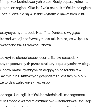
 r. przez kontrolowanych przez Rosję separatystów na
rzez ten region. Kilka lat życia poza ukraińskim obiegiem
bez Kijowa nie są w stanie wykarmić nawet tych kilku
ratystycznych „republikach” na Donbasie wygląda
w konsekwencji spożywczym jest tak fatalna, że w lipcu w
wprowadzono zakaz wywozu zboża.
adycyjnie stanowiącego jeden z filarów gospodarki
danych podawanych przez struktury separatystów, w ciągu
ładów metalurgicznych działających na terenie tzw.
 42 mld rubli. Aktywnych gospodarczo jest tam około 50
ze to dziś zaledwie 27 tys. osób.
o jednego. Usunęli ukraińskich właścicieli i management i
we bezrobocie wśród mieszkańców” – komentował sytuację
ami Centrum Społecznego i informacyjnej Współpracy