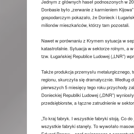
Jednym z głównych haseł podnoszonych w 2014
Donbasie było „zerwanie z karmieniem Kijowa” p
gospodarczym pokazało, że Donieck i Ługańsk 
milionów mieszkańców, którzy tam pozostali.
Nawet w porównaniu z Krymem sytuacja w sepa
katastrofalnie. Sytuacja w sektorze rolnym, a 
tzw. Ługańskiej Republice Ludowej („LNR”) 
Także produkcja przemysłu metalurgicznego, tr
regionu, skurczyła się dramatycznie. Według 
pierwszych 5 miesięcy tego roku przychody zak
Donieckiej Republiki Ludowej („DNR”) wyniosły
przedsiębiorstw, a łączne zatrudnienie w sektor
„To kraj fabryk. I wszystkie fabryki stoją. Co d
wszystkie fabryki stanęły. To wywołało maso
Eduard Popow – szef związanego z separatyst