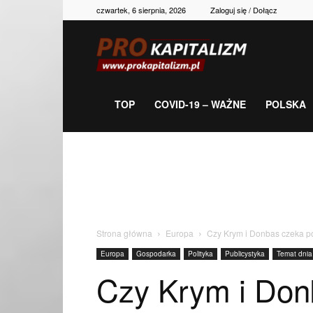
czwartek, 6 sierpnia, 2026
Zaloguj się / Dołącz
Prokapitalizm,
gospodarka,
TOP
COVID-19 – WAŻNE
POLSKA
polityka,
historia,
Strona główna
Europa
Czy Krym i Donbas czeka p
Europa
Gospodarka
Polityka
Publicystyka
Temat dnia
newsy
Czy Krym i Don