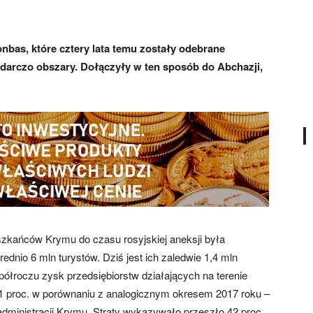
nbas, które cztery lata temu zostały odebrane
odarczo obszary. Dołączyły w ten sposób do Abchazji,
zkańców Krymu do czasu rosyjskiej aneksji była
ednio 6 mln turystów. Dziś jest ich zaledwie 1,4 mln
półroczu zysk przedsiębiorstw działających na terenie
 proc. w porównaniu z analogicznym okresem 2017 roku –
 administracji Krymu. Straty wykazywało przeszło 42 proc.