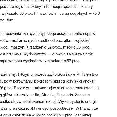
darce regionu sektory: informacji i łączności, kultury,
y wykazało 80 proc. firm, zdrowia i usług socjalnych – 75,6
roc. firm.
ompowanie” w nią z rosyjskiego budżetu centralnego w
ojazdów mechanicznych spadła od początku rosyjskiej
roc., maszyn i urządzeń o 52 proc., mebli o 36 proc.
d jest przemysł wydobywczy — głównie za sprawą złóż
mpo wzrostu wyniosło w tym sektorze 57 proc.
atelitarnych Krymu, przedstawiło ukraińskie Ministerstwo
, że w porównaniu z okresem sprzed rosyjskiej aneksji
26 proc. Przy czym najbardziej w rejonach centralnych i na
 główne kurorty: Jałta, Ałuszta, Eupatoria. Zdaniem
spadku aktywności ekonomicznej. „Wykorzystanie energii
a ważny wskaźnik aktywności gospodarczej. W krajach ze
omu oświetlenia w porze nocnej o 1 proc. jest mniej