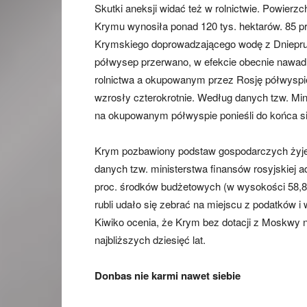
Skutki aneksji widać też w rolnictwie. Powierz
Krymu wynosiła ponad 120 tys. hektarów. 85 p
Krymskiego doprowadzającego wodę z Dniepru
półwysep przerwano, w efekcie obecnie nawadn
rolnictwa a okupowanym przez Rosję półwyspie
wzrosły czterokrotnie. Według danych tzw. Min
na okupowanym półwyspie ponieśli do końca sie
Krym pozbawiony podstaw gospodarczych żyje d
danych tzw. ministerstwa finansów rosyjskiej a
proc. środków budżetowych (w wysokości 58,8 m
rubli udało się zebrać na miejscu z podatków i
Kiwiko ocenia, że Krym bez dotacji z Moskwy n
najbliższych dziesięć lat.
Donbas nie karmi nawet siebie