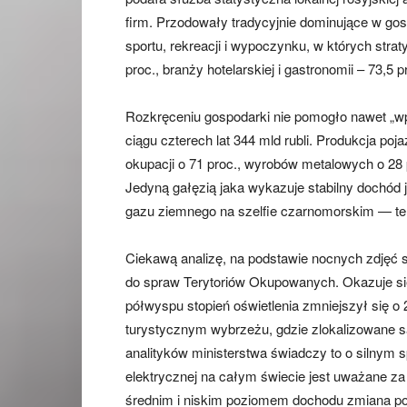
firm. Przodowały tradycyjnie dominujące w gospo
sportu, rekreacji i wypoczynku, w których strat
proc., branży hotelarskiej i gastronomii – 73,5 p
Rozkręceniu gospodarki nie pomogło nawet „wp
ciągu czterech lat 344 mld rubli. Produkcja p
okupacji o 71 proc., wyrobów metalowych o 28 p
Jedyną gałęzią jaka wykazuje stabilny dochó
gazu ziemnego na szelfie czarnomorskim — te
Ciekawą analizę, na podstawie nocnych zdjęć s
do spraw Terytoriów Okupowanych. Okazuje się
półwyspu stopień oświetlenia zmniejszył się o 
turystycznym wybrzeżu, gdzie zlokalizowane są
analityków ministerstwa świadczy to o silnym 
elektrycznej na całym świecie jest uważane z
średnim i niskim poziomem dochodu zmiana pozi