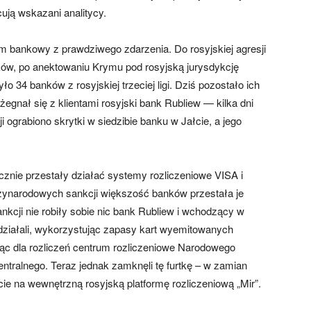
ują wskazani analitycy.
em bankowy z prawdziwego zdarzenia. Do rosyjskiej agresji
ków, po anektowaniu Krymu pod rosyjską jurysdykcję
o 34 banków z rosyjskiej trzeciej ligi. Dziś pozostało ich
egnał się z klientami rosyjski bank Rubliew — kilka dni
 ograbiono skrytki w siedzibie banku w Jałcie, a jego
cznie przestały działać systemy rozliczeniowe VISA i
zynarodowych sankcji większość banków przestała je
nkcji nie robiły sobie nic bank Rubliew i wchodzący w
działali, wykorzystując zapasy kart wyemitowanych
jąc dla rozliczeń centrum rozliczeniowe Narodowego
ntralnego. Teraz jednak zamknęli tę furtkę – w zamian
e na wewnętrzną rosyjską platformę rozliczeniową „Mir”.