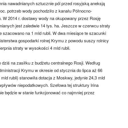
chnia nawadnianych sztucznie pól przed rosyjską aneksją
roc. potrzeb wody pochodziło z kanału Północno-
. W 2014 r. dostawy wody na okupowany przez Rosję
ianych jest zaledwie 14 tys. ha. Jeszcze w czerwcu straty
 szacowano na 1 mld rubli. W dwa miesiące te szacunki
isterstwa gospodarki rolnej Krymu z powodu suszy rolnicy
rpnia straty w wysokości 4 mld rubli.
ziś na zasiłku z budżetu centralnego Rosji. Według
dministracji Krymu w okresie od stycznia do lipca aż 66
ld rubli) stanowiła dotacja z Moskwy, jedynie 24,3 mld
 wpływów niepodatkowych. Szefowa tej struktury Irina
ie będzie w stanie funkcjonować co najmniej przez