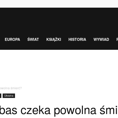
EUROPA
ŚWIAT
KSIĄŻKI
HISTORIA
WYWIAD
owolna śmierć?
Ukraina
bas czeka powolna śmi