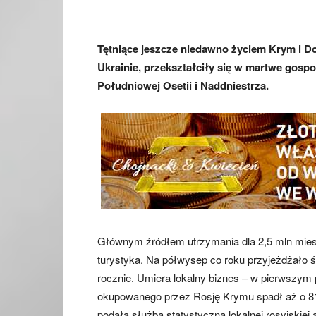
Tętniące jeszcze niedawno życiem Krym i Do
Ukrainie, przekształciły się w martwe gosp
Południowej Osetii i Naddniestrza.
Głównym źródłem utrzymania dla 2,5 mln mies
turystyka. Na półwysep co roku przyjeżdżało śr
rocznie. Umiera lokalny biznes – w pierwszym 
okupowanego przez Rosję Krymu spadł aż o 81
podała służba statystyczna lokalnej rosyjskiej