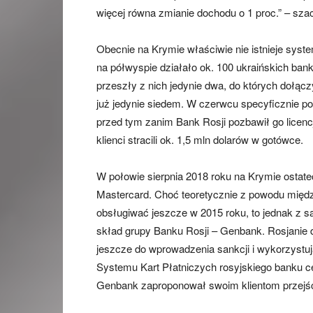
więcej równa zmianie dochodu o 1 proc.” – szac
Obecnie na Krymie właściwie nie istnieje syst
na półwyspie działało ok. 100 ukraińskich ban
przeszły z nich jedynie dwa, do których dołączył
już jedynie siedem. W czerwcu specyficznie poż
przed tym zanim Bank Rosji pozbawił go licencji
klienci stracili ok. 1,5 mln dolarów w gotówce.
W połowie sierpnia 2018 roku na Krymie ostate
Mastercard. Choć teoretycznie z powodu międ
obsługiwać jeszcze w 2015 roku, to jednak z sa
skład grupy Banku Rosji – Genbank. Rosjanie 
jeszcze do wprowadzenia sankcji i wykorzystu
Systemu Kart Płatniczych rosyjskiego banku ce
Genbank zaproponował swoim klientom przejści