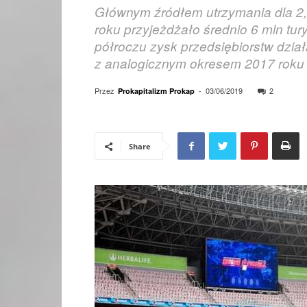
Głównym źródłem utrzymania dla 2,
roku przyjeżdżało średnio 6 mln tur
półroczu zysk przedsiębiorstw dzi
z analogicznym okresem 2017 roku
Przez
-
03/06/2019
2
Prokapitalizm Prokap
Share