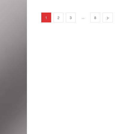
...
1
2
3
8