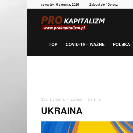
czwartek, 6 sierpnia, 2026
Zaloguj się / Dołącz
Prokapitalizm,
gospodarka,
TOP
COVID-19 – WAŻNE
POLSKA
polityka,
historia,
Strona główna
Europa
Ukraina
UKRAINA
newsy