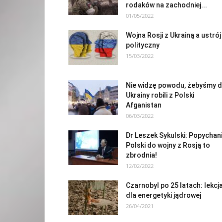
rodaków na zachodniej...
01/05/2022
Wojna Rosji z Ukrainą a ustrój
polityczny
15/03/2022
Nie widzę powodu, żebyśmy d
Ukrainy robili z Polski
Afganistan
06/03/2022
Dr Leszek Sykulski: Popychan
Polski do wojny z Rosją to
zbrodnia!
12/02/2022
Czarnobyl po 25 latach: lekcj
dla energetyki jądrowej
26/04/2021