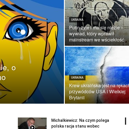
UKRAINA
Putin żyje i ma się nieźle –
wywiad, który wprawił
mainstream we wściekłość
ie, o
no
UKRAINA
Krew ukraińska jest na rękac
przywódców USA i Wielkiej
Brytanii
Michalkiewicz: Na czym polega
polska racja stanu wobec