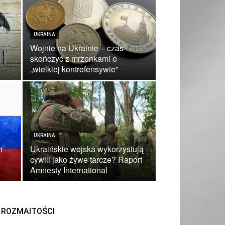
UKRAINA
Wojnie na Ukrainie – czas
skończyć z mrzonkami o
„wielkiej kontrofensywie”
UKRAINA
h
Ukraińskie wojska wykorzystują
cywili jako żywe tarcze? Raport
Amnesty International
ROZMAITOŚCI