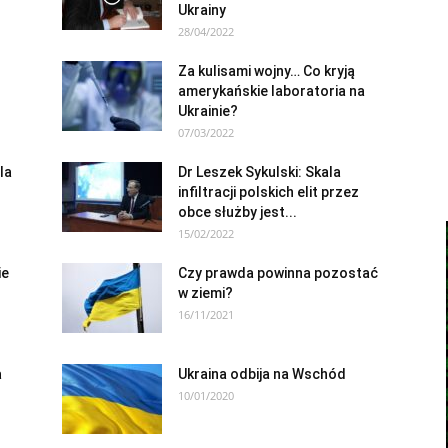
Ukrainy
28/04/2022
Za kulisami wojny… Co kryją
amerykańskie laboratoria na
Ukrainie?
07/03/2022
la
Dr Leszek Sykulski: Skala
infiltracji polskich elit przez
obce służby jest...
15/02/2022
ie
Czy prawda powinna pozostać
w ziemi?
16/11/2021
a
Ukraina odbija na Wschód
10/01/2020