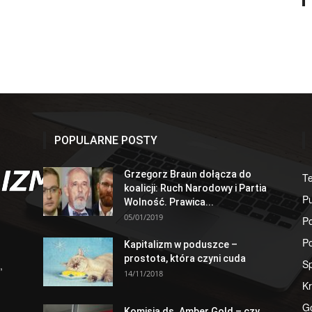
POPULARNE POSTY
Grzegorz Braun dołącza do
T
koalicji: Ruch Narodowy i Partia
Pu
Wolność. Prawica...
05/01/2019
Po
Po
Kapitalizm w poduszce –
prostota, która czyni cuda
S
,
14/11/2018
Kr
G
Komisja ds. Amber Gold – czy