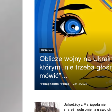
UKRAINA
Oblicze wojny na Ukrain
którym „nie trzeba głoś
mówić”…
Prokapitalizm Prokap
-
28/12/2025
Uchodźcy z Mariupola nie
znaleźli schronienia u swoich