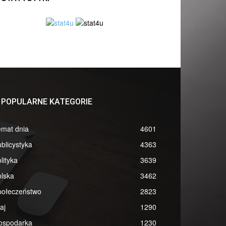
POPULARNE KATEGORIE
emat dnia
4601
blicystyka
4363
lityka
3639
lska
3462
połeczeństwo
2823
aj
1290
ospodarka
1230