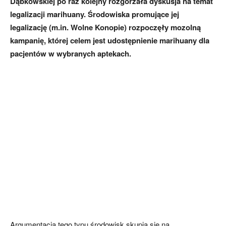
Dąbkowskiej po raz kolejny rozgorzała dyskusja na temat
legalizacji marihuany. Środowiska promujące jej
legalizację (m.in. Wolne Konopie) rozpoczęły mozolną
kampanię, której celem jest udostępnienie marihuany dla
pacjentów w wybranych aptekach.
Argumentacja tego typu środowisk skupia się na