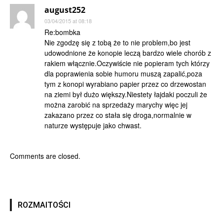
august252
03/04/2015 at 08:18
Re:bombka
Nie zgodzę się z tobą że to nie problem,bo jest
udowodnione że konopie leczą bardzo wiele chorób z
rakiem włącznie.Oczywiście nie popieram tych którzy
dla poprawienia sobie humoru muszą zapalić,poza
tym z konopi wyrabiano papier przez co drzewostan
na ziemi był dużo większy.Niestety łajdaki poczuli że
można zarobić na sprzedaży marychy więc jej
zakazano przez co stała się droga,normalnie w
naturze występuje jako chwast.
Comments are closed.
ROZMAITOŚCI