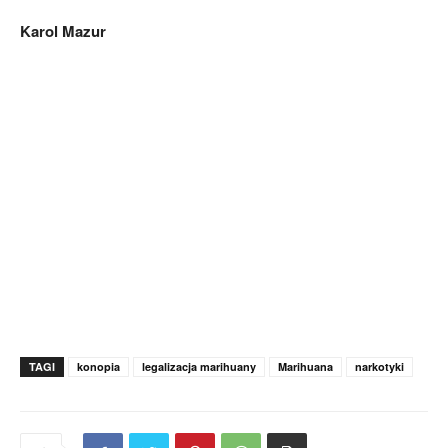
Karol Mazur
TAGI
konopia
legalizacja marihuany
Marihuana
narkotyki