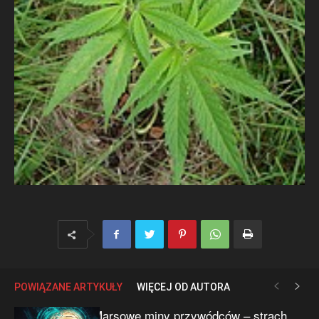
POWIĄZANE ARTYKUŁY
WIĘCEJ OD AUTORA
Marsowe miny przywódców – strach