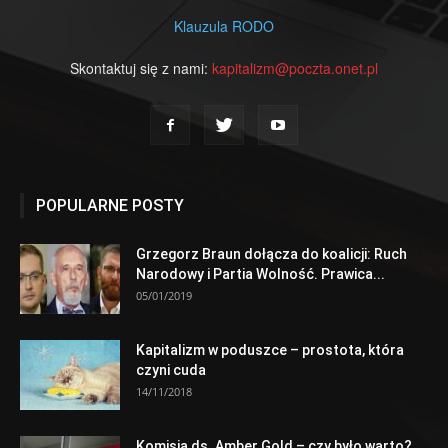
Klauzula RODO
Skontaktuj się z nami:
kapitalizm@poczta.onet.pl
POPULARNE POSTY
Grzegorz Braun dołącza do koalicji: Ruch
Narodowy i Partia Wolność. Prawica...
05/01/2019
Kapitalizm w poduszce – prostota, która
czyni cuda
14/11/2018
Komisja ds. Amber Gold – czy było warto?