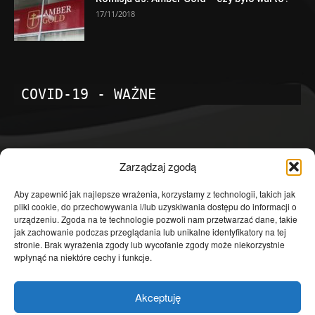
17/11/2018
COVID-19 - WAŻNE
POPULARNE KATEGORIE
Zarządzaj zgodą
Temat dnia
4601
Aby zapewnić jak najlepsze wrażenia, korzystamy z technologii, takich jak
pliki cookie, do przechowywania i/lub uzyskiwania dostępu do informacji o
Publicystyka
4363
urządzeniu. Zgoda na te technologie pozwoli nam przetwarzać dane, takie
jak zachowanie podczas przeglądania lub unikalne identyfikatory na tej
Polityka
3639
stronie. Brak wyrażenia zgody lub wycofanie zgody może niekorzystnie
Polska
3462
wpłynąć na niektóre cechy i funkcje.
Społeczeństwo
2823
Akceptuję
Kraj
1290