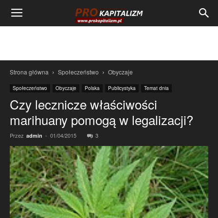
Strona główna
Społeczeństwo
Obyczaje
Społeczeństwo
Obyczaje
Polska
Publicystyka
Temat dnia
Czy lecznicze właściwości
marihuany pomogą w legalizacji?
Przez
-
01/04/2015
3
admin