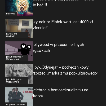
się bać!!!
Polityka
Czy doktor Fiałek wart jest 4000 zł
dziennie?
COVID-19 -
WAŻNE
Hollywood w przedśmiertnych
drgawkach
Jakub Bożydar
Wiśniewski
Niby-„Odyseja” – podręcznikowy
wzorzec „marksizmu popkulturowego”
Jakub Bożydar
Wiśniewski
Celebracja homoseksualizmu na
ołtarzu
o. Jacek Gniadek