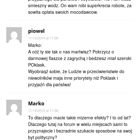
smieszny wodz. On wam robi superkrecia robote, za
sowita oplata swoich mocodawcow.
piowel
11/12/2010 at 17:26
Marko:
A cóż ty sie tak o nas martwisz? Pokrzycz o
darmowej flaszce z zagrychą i bedziesz miał szeroki
POklask.
Wyobraqź sobie, że Ludzie w przeciwieństwie do
niewolników maja inne priorytety niż Poklask i
przyjaźń dla państwa!
Marko
11/12/2010 at 17:38
To dlaczego macie takie mizerne efekty? I to od lat?
Dlaczego tutaj na forum w wielu miejscach sami to
przyznajecie i bezradnie szukacie sposobow na swoj
byt polityczny?