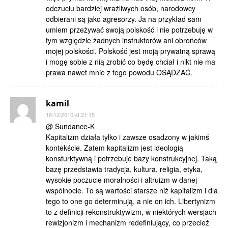
odczuciu bardziej wrażliwych osób, narodowcy
odbierani są jako agresorzy. Ja na przykład sam
umiem przeżywać swoją polskość i nie potrzebuję w
tym względzie żadnych instruktorów ani obrońców
mojej polskości. Polskość jest moją prywatną sprawą
i mogę sobie z nią zrobić co będę chciał i nikt nie ma
prawa nawet mnie z tego powodu OSĄDZAĆ.
kamil
16/12/2010 at 21:15
@ Sundance-K
Kapitalizm działa tylko i zawsze osadzony w jakimś
kontekście. Zatem kapitalizm jest ideologią
konsturktywną i potrzebuje bazy konstrukcyjnej. Taką
bazę przedstawia tradycja, kultura, religia, etyka,
wysokie poczucie moralności i altruizm w danej
wspólnocie. To są wartości starsze niż kapitalizm i dla
tego to one go determinują, a nie on ich. Libertynizm
to z definicji rekonstruktywizm, w niektórych wersjach
rewizjonizm i mechanizm redefiniujący, co przecież