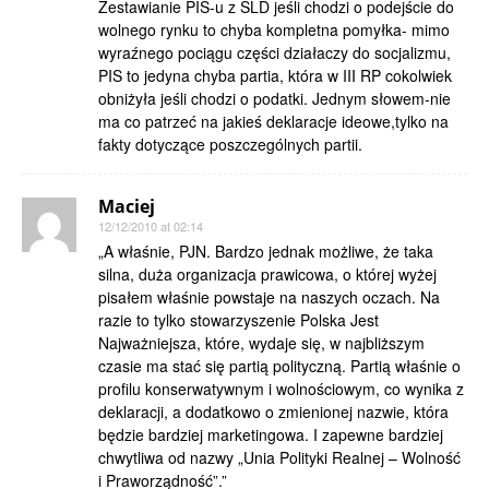
Zestawianie PIS-u z SLD jeśli chodzi o podejście do
wolnego rynku to chyba kompletna pomyłka- mimo
wyraźnego pociągu części działaczy do socjalizmu,
PIS to jedyna chyba partia, która w III RP cokolwiek
obniżyła jeśli chodzi o podatki. Jednym słowem-nie
ma co patrzeć na jakieś deklaracje ideowe,tylko na
fakty dotyczące poszczególnych partii.
Maciej
12/12/2010 at 02:14
„A właśnie, PJN. Bardzo jednak możliwe, że taka
silna, duża organizacja prawicowa, o której wyżej
pisałem właśnie powstaje na naszych oczach. Na
razie to tylko stowarzyszenie Polska Jest
Najważniejsza, które, wydaje się, w najbliższym
czasie ma stać się partią polityczną. Partią właśnie o
profilu konserwatywnym i wolnościowym, co wynika z
deklaracji, a dodatkowo o zmienionej nazwie, która
będzie bardziej marketingowa. I zapewne bardziej
chwytliwa od nazwy „Unia Polityki Realnej – Wolność
i Praworządność”.”