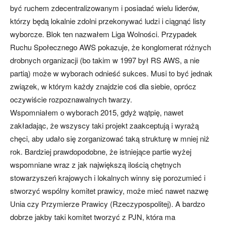
być ruchem zdecentralizowanym i posiadać wielu liderów,
którzy będą lokalnie zdolni przekonywać ludzi i ciągnąć listy
wyborcze. Blok ten nazwałem Liga Wolności. Przypadek
Ruchu Społecznego AWS pokazuje, że konglomerat różnych
drobnych organizacji (bo takim w 1997 był RS AWS, a nie
partią) może w wyborach odnieść sukces. Musi to być jednak
związek, w którym każdy znajdzie coś dla siebie, oprócz
oczywiście rozpoznawalnych twarzy.
Wspomniałem o wyborach 2015, gdyż wątpię, nawet
zakładając, że wszyscy taki projekt zaakceptują i wyrażą
chęci, aby udało się zorganizować taką strukturę w mniej niż
rok. Bardziej prawdopodobne, że istniejące partie wyżej
wspomniane wraz z jak największą ilością chętnych
stowarzyszeń krajowych i lokalnych winny się porozumieć i
stworzyć wspólny komitet prawicy, może mieć nawet nazwę
Unia czy Przymierze Prawicy (Rzeczypospolitej). A bardzo
dobrze jakby taki komitet tworzyć z PJN, która ma