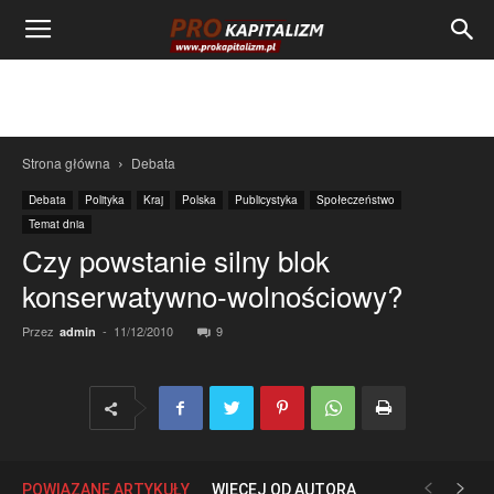
Strona główna
Debata
Debata
Polityka
Kraj
Polska
Publicystyka
Społeczeństwo
Temat dnia
Czy powstanie silny blok
konserwatywno-wolnościowy?
Przez
-
11/12/2010
9
admin
POWIĄZANE ARTYKUŁY
WIĘCEJ OD AUTORA