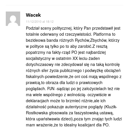
Wacek
11/12/2010 at 18:12
Podział sceny politycznej, który Pan przedstawił jest
totalnie oderwany od rzeczywistości. Platforma to
bezideowa banda różnych Rychów,Zbychów, którzy
w polityce są tylko po to aby zarobić.Z resztą
popatrzmy na fakty-rząd PO jest najbardziej
socjalistyczny w ostatnim XX leciu-żaden
dotychczasowy nie zdecydował się na taką kontrolę
różnych sfer życia publicznego i podwyżkę obciążeń
fiskalnych-powiedzenie,że oni coś mają wspólnego z
prawicą,to obraza dla ludzi o prawicowych
poglądach. PJN -sądząc po jej założycielach też nie
ma wiele wspólnego z wolnością- oczywiście w
deklaracjach może to brzmieć różnie,ale ich
działalność pokazuje autentyczne poglądy (Kluzik-
Rostkowska głosowała za faszystowską ustawą,
która upaństwawia dzieci),poza tym znając tych ludzi
mam wrażenie,że to idealny koalicjant dla PO.