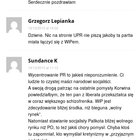
Serdecznie pozdrawiam
Grzegorz Lepianka
12/12/2010 at 14:02
Dziwne. Nic na stronie UPR nie piszą jakoby ta partia
miała łączyć się z WiPem.
Sundance K
14/12/2010 at 11:12
Wycentrowanie PR to jakieś nieporozumienie. Ci
ludzie to czystej maści narodowi socjaliści.
A swoją drogą patrząc na ostatnie pomysły Korwina
powiedziałbym, że ten pan z liberała przekształca się
w coraz większego schizofrenika. WiP jest
zdecydowanie bliżej środka, niż bieguna „wolny
rynek”.
Natomiast stawianie socjalisty Palikota bliżej wolnego
rynku niż PO, to też jakiś chory pomysł. Chyba ktoś
tu zapomniał, kto wymyślał kretynizmy w „przyjaznym