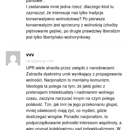
państwie”.
I zastanawia mnie jedna rzecz: dlaczego ktoś tu
zaznaczył, że interesuje nas tylko tradycja
konserwatywno-wolnościowa? Po pierwsze
konserwatyzm jest sprzeczny z wolnością (choćby
piętnowanie gejów), po drugie prawdziwy liberalizm
jest tylko libertyńsko-wolnorynkowy.
vvv
16/12/2010 at 17:27
UPR wiele straciła przez związki z narodowcami.
Zatraciła dyskretny urok wynikający z propagowania
wolności. Nacjonalizm to mentalny komunizm.
Ideologia ta polega na tym, że jakiś golec z
pretensjami intelektualisty i nadmiarem wolnego
czasu, zaczyna narzucać innym na czym polega
polskość. Tzn. jak inni (w jego przekonaniu głupsi,
mniej oświeceni) mają żyć, co myśleć, gdzie
dostrzegać wrogów. Ponadto nacjonalizm, to
podporządkowanie jednostki interesom wspólnoty, a
więc prymat kolektywizmu nad indywidualizmem. W