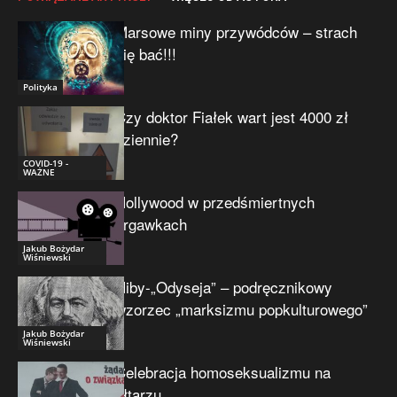
Marsowe miny przywódców – strach
się bać!!!
Polityka
Czy doktor Fiałek wart jest 4000 zł
dziennie?
COVID-19 -
WAŻNE
Hollywood w przedśmiertnych
drgawkach
Jakub Bożydar
Wiśniewski
Niby-„Odyseja” – podręcznikowy
wzorzec „marksizmu popkulturowego”
Jakub Bożydar
Wiśniewski
Celebracja homoseksualizmu na
ołtarzu