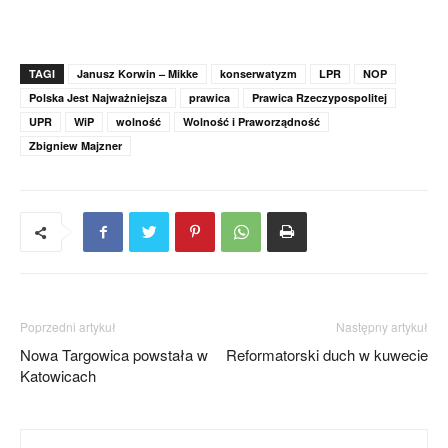
TAGI
Janusz Korwin – Mikke
konserwatyzm
LPR
NOP
Polska Jest Najważniejsza
prawica
Prawica Rzeczypospolitej
UPR
WiP
wolność
Wolność i Praworządność
Zbigniew Majzner
Poprzedni artykuł
Następny artykuł
Nowa Targowica powstała w
Reformatorski duch w kuwecie
Katowicach