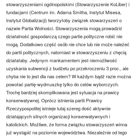
stowarzyszeniami ogólnopolskimi (Stowarzyszenie KoLiber) i
fundacjami (Centrum im. Adama Smitha, Instytut Misesa,
Instytut Globalizacji) tworzyłoby związek stowarzyszeń o
nazwie Partia Wolności. Stowarzyszenia mogą prowadzić
działalność gospodarczą czego partie polityczne robić nie
mogą. Dodatkowo część osób nie chce lub nie może należeć
do partii politycznych, natomiast w stowarzyszeniu z chęcią
działałaby. Jedynym mankamentem jest niemożliwość
uzyskania subwencji z budżetu po przekroczeniu 3 proc., ale
chyba nie to jest dla nas celem? W każdym bądź razie można
powołać partię-wydmuszkę tylko do celów wyborczych.
Trochę bardziej skomplikowana jest sytuacja na prawicy
konserwatywnej. Oprócz istnienia partii Prawicy
Rzeczypospolitej istnieje tutaj szereg dość aktywnie
działających silnych organizacji konserwatywnych i
katolickich. Możliwe, że forma związku stowarzyszeń winna
już wystąpić na poziomie województwa. Niezależnie od tego