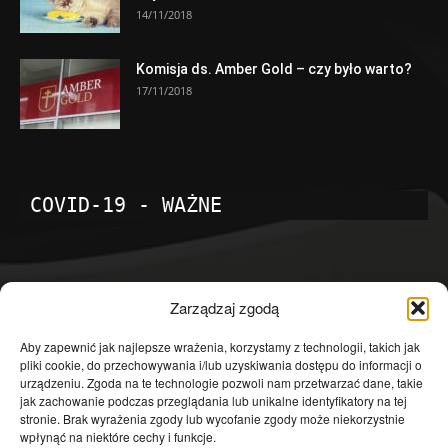
14/11/2018
Komisja ds. Amber Gold – czy było warto?
17/11/2018
COVID-19 - WAŻNE
POPULARNE KATEGORIE
Zarządzaj zgodą
Temat dnia
4601
Aby zapewnić jak najlepsze wrażenia, korzystamy z technologii, takich jak
pliki cookie, do przechowywania i/lub uzyskiwania dostępu do informacji o
Publicystyka
4363
urządzeniu. Zgoda na te technologie pozwoli nam przetwarzać dane, takie
jak zachowanie podczas przeglądania lub unikalne identyfikatory na tej
Polityka
3639
stronie. Brak wyrażenia zgody lub wycofanie zgody może niekorzystnie
Polska
3462
wpłynąć na niektóre cechy i funkcje.