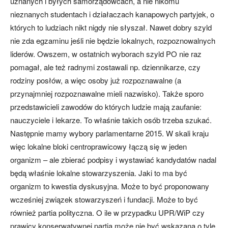
uznanych i byłych samorządowcach, a nie nikomu
nieznanych studentach i działaczach kanapowych partyjek, o
których to ludziach nikt nigdy nie słyszał. Nawet dobry szyld
nie zda egzaminu jeśli nie będzie lokalnych, rozpoznowalnych
liderów. Owszem, w ostatnich wyborach szyld PO nie raz
pomagał, ale też radnymi zostawali np. dziennikarze, czy
rodziny posłów, a więc osoby już rozpoznawalne (a
przynajmniej rozpoznawalne mieli nazwisko). Także sporo
przedstawicieli zawodów do których ludzie mają zaufanie:
nauczyciele i lekarze. To właśnie takich osób trzeba szukać.
Następnie mamy wybory parlamentarne 2015. W skali kraju
więc lokalne bloki centroprawicowy łączą się w jeden
organizm – ale zbierać podpisy i wystawiać kandydatów nadal
będą właśnie lokalne stowarzyszenia. Jaki to ma być
organizm to kwestia dyskusyjna. Może to być proponowany
wcześniej związek stowarzyszeń i fundacji. Może to być
również partia polityczna. O ile w przypadku UPR/WiP czy
prawicy konserwatywnej partia może nie być wskazana o tyle