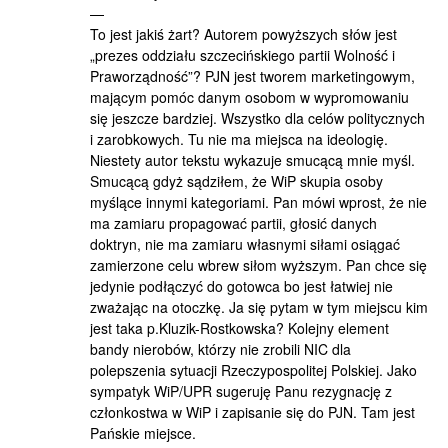
—
To jest jakiś żart? Autorem powyższych słów jest
„prezes oddziału szczecińskiego partii Wolność i
Praworządność”? PJN jest tworem marketingowym,
mającym pomóc danym osobom w wypromowaniu
się jeszcze bardziej. Wszystko dla celów politycznych
i zarobkowych. Tu nie ma miejsca na ideologię.
Niestety autor tekstu wykazuje smucącą mnie myśl.
Smucącą gdyż sądziłem, że WiP skupia osoby
myślące innymi kategoriami. Pan mówi wprost, że nie
ma zamiaru propagować partii, głosić danych
doktryn, nie ma zamiaru własnymi siłami osiągać
zamierzone celu wbrew siłom wyższym. Pan chce się
jedynie podłączyć do gotowca bo jest łatwiej nie
zważając na otoczkę. Ja się pytam w tym miejscu kim
jest taka p.Kluzik-Rostkowska? Kolejny element
bandy nierobów, którzy nie zrobili NIC dla
polepszenia sytuacji Rzeczypospolitej Polskiej. Jako
sympatyk WiP/UPR sugeruję Panu rezygnację z
członkostwa w WiP i zapisanie się do PJN. Tam jest
Pańskie miejsce.