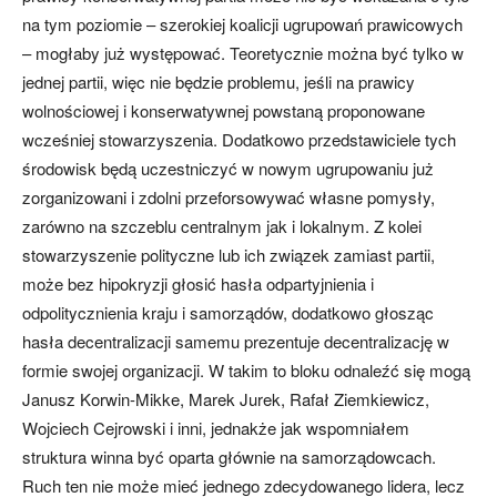
na tym poziomie – szerokiej koalicji ugrupowań prawicowych
– mogłaby już występować. Teoretycznie można być tylko w
jednej partii, więc nie będzie problemu, jeśli na prawicy
wolnościowej i konserwatywnej powstaną proponowane
wcześniej stowarzyszenia. Dodatkowo przedstawiciele tych
środowisk będą uczestniczyć w nowym ugrupowaniu już
zorganizowani i zdolni przeforsowywać własne pomysły,
zarówno na szczeblu centralnym jak i lokalnym. Z kolei
stowarzyszenie polityczne lub ich związek zamiast partii,
może bez hipokryzji głosić hasła odpartyjnienia i
odpolitycznienia kraju i samorządów, dodatkowo głosząc
hasła decentralizacji samemu prezentuje decentralizację w
formie swojej organizacji. W takim to bloku odnaleźć się mogą
Janusz Korwin-Mikke, Marek Jurek, Rafał Ziemkiewicz,
Wojciech Cejrowski i inni, jednakże jak wspomniałem
struktura winna być oparta głównie na samorządowcach.
Ruch ten nie może mieć jednego zdecydowanego lidera, lecz