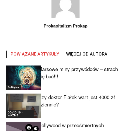
Prokapitalizm Prokap
POWIĄZANE ARTYKUŁY
WIĘCEJ OD AUTORA
Marsowe miny przywódców – strach
się bać!!!
Polityka
Czy doktor Fiałek wart jest 4000 zł
dziennie?
COVID-19 -
WAŻNE
Hollywood w przedśmiertnych