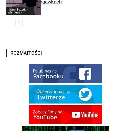
drgawkach
Jakub Bożydar
Wiśniewski
ROZMAITOŚCI