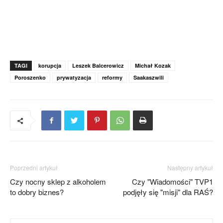
TAGI
korupcja
Leszek Balcerowicz
Michał Kozak
Poroszenko
prywatyzacja
reformy
Saakaszwili
Poprzedni artykuł
Następny artykuł
Czy nocny sklep z alkoholem
Czy "Wiadomości" TVP1
to dobry biznes?
podjęły się "misji" dla RAŚ?