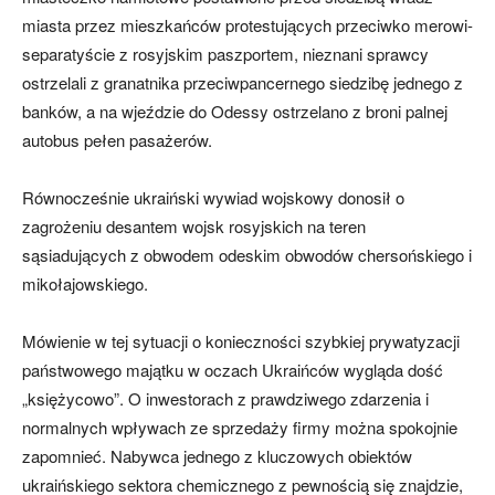
miasta przez mieszkańców protestujących przeciwko merowi-
separatyście z rosyjskim paszportem, nieznani sprawcy
ostrzelali z granatnika przeciwpancernego siedzibę jednego z
banków, a na wjeździe do Odessy ostrzelano z broni palnej
autobus pełen pasażerów.
Równocześnie ukraiński wywiad wojskowy donosił o
zagrożeniu desantem wojsk rosyjskich na teren
sąsiadujących z obwodem odeskim obwodów chersońskiego i
mikołajowskiego.
Mówienie w tej sytuacji o konieczności szybkiej prywatyzacji
państwowego majątku w oczach Ukraińców wygląda dość
„księżycowo”. O inwestorach z prawdziwego zdarzenia i
normalnych wpływach ze sprzedaży firmy można spokojnie
zapomnieć. Nabywca jednego z kluczowych obiektów
ukraińskiego sektora chemicznego z pewnością się znajdzie,