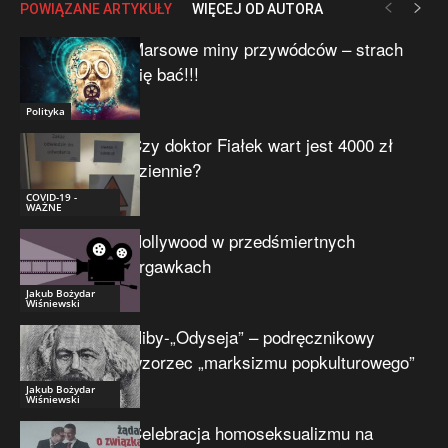
POWIĄZANE ARTYKUŁY
WIĘCEJ OD AUTORA
Marsowe miny przywódców – strach
się bać!!!
Polityka
Czy doktor Fiałek wart jest 4000 zł
dziennie?
COVID-19 -
WAŻNE
Hollywood w przedśmiertnych
drgawkach
Jakub Bożydar
Wiśniewski
Niby-„Odyseja” – podręcznikowy
wzorzec „marksizmu popkulturowego”
Jakub Bożydar
Wiśniewski
Celebracja homoseksualizmu na