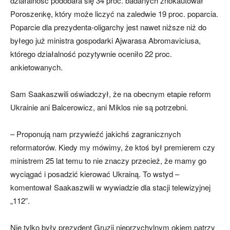
działalność podobała się 34 proc. badanych znokautował
Poroszenkę, który może liczyć na zaledwie 19 proc. poparcia.
Poparcie dla prezydenta-oligarchy jest nawet niższe niż do
byłego już ministra gospodarki Ajwarasa Abromaviciusa,
którego działalność pozytywnie oceniło 22 proc.
ankietowanych.
Sam Saakaszwili oświadczył, że na obecnym etapie reform
Ukrainie ani Balcerowicz, ani Miklos nie są potrzebni.
– Proponują nam przywieźć jakichś zagranicznych
reformatorów. Kiedy my mówimy, że ktoś był premierem czy
ministrem 25 lat temu to nie znaczy przecież, że mamy go
wyciągać i posadzić kierować Ukrainą. To wstyd –
komentował Saakaszwili w wywiadzie dla stacji telewizyjnej
„112”.
Nie tylko były prezydent Gruzji nieprzychylnym okiem patrzy