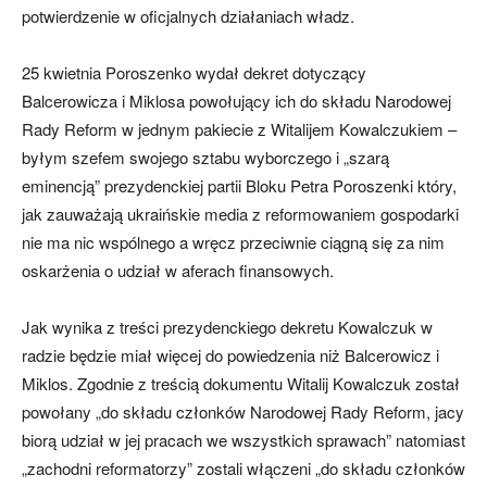
potwierdzenie w oficjalnych działaniach władz.
25 kwietnia Poroszenko wydał dekret dotyczący
Balcerowicza i Miklosa powołujący ich do składu Narodowej
Rady Reform w jednym pakiecie z Witalijem Kowalczukiem –
byłym szefem swojego sztabu wyborczego i „szarą
eminencją” prezydenckiej partii Bloku Petra Poroszenki który,
jak zauważają ukraińskie media z reformowaniem gospodarki
nie ma nic wspólnego a wręcz przeciwnie ciągną się za nim
oskarżenia o udział w aferach finansowych.
Jak wynika z treści prezydenckiego dekretu Kowalczuk w
radzie będzie miał więcej do powiedzenia niż Balcerowicz i
Miklos. Zgodnie z treścią dokumentu Witalij Kowalczuk został
powołany „do składu członków Narodowej Rady Reform, jacy
biorą udział w jej pracach we wszystkich sprawach” natomiast
„zachodni reformatorzy” zostali włączeni „do składu członków