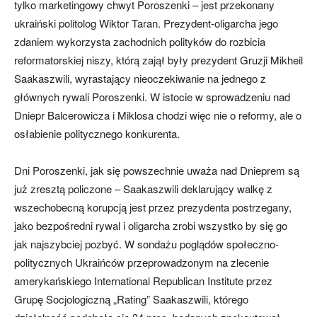
tylko marketingowy chwyt Poroszenki – jest przekonany
ukraiński politolog Wiktor Taran. Prezydent-oligarcha jego
zdaniem wykorzysta zachodnich polityków do rozbicia
reformatorskiej niszy, którą zajął były prezydent Gruzji Mikheil
Saakaszwili, wyrastający nieoczekiwanie na jednego z
głównych rywali Poroszenki. W istocie w sprowadzeniu nad
Dniepr Balcerowicza i Miklosa chodzi więc nie o reformy, ale o
osłabienie politycznego konkurenta.
Dni Poroszenki, jak się powszechnie uważa nad Dnieprem są
już zresztą policzone – Saakaszwili deklarujący walkę z
wszechobecną korupcją jest przez prezydenta postrzegany,
jako bezpośredni rywal i oligarcha zrobi wszystko by się go
jak najszybciej pozbyć. W sondażu poglądów społeczno-
politycznych Ukraińców przeprowadzonym na zlecenie
amerykańskiego International Republican Institute przez
Grupę Socjologiczną „Rating” Saakaszwili, którego