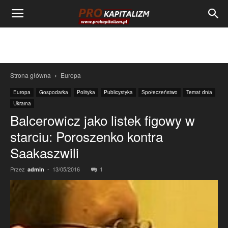
Strona główna
Europa
Europa
Gospodarka
Polityka
Publicystyka
Społeczeństwo
Temat dnia
Ukraina
Balcerowicz jako listek figowy w
starciu: Poroszenko kontra
Saakaszwili
Przez
-
13/05/2016
1
admin