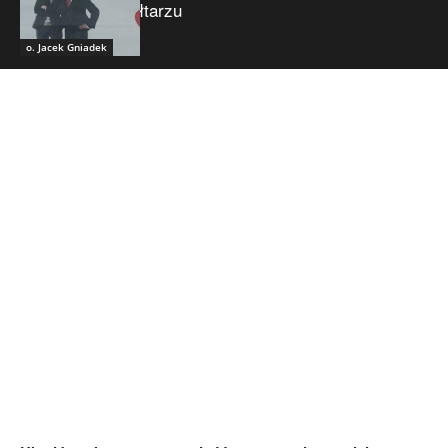
ołtarzu
o. Jacek Gniadek