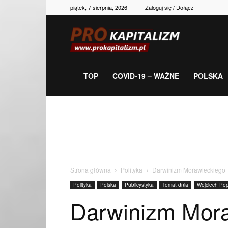
piątek, 7 sierpnia, 2026
Zaloguj się / Dołącz
Prokapitalizm,
gospodarka,
TOP
COVID-19 – WAŻNE
POLSKA
polityka,
historia,
Strona główna
Polityka
Darwinizm Morawieckiego
Polityka
Polska
Publicystyka
Temat dnia
Wojciech Pop
newsy
Darwinizm Mor