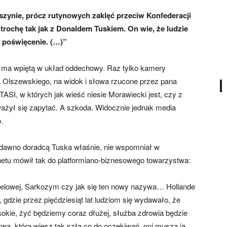
zynie, prócz rutynowych zaklęć przeciw Konfederacji
 trochę tak jak z Donaldem Tuskiem. On wie, że ludzie
e poświęcenie. (…)”
dę ma wpiętą w układ oddechowy. Raz tylko kamery
ra Olszewskiego, na widok i słowa rzucone przez pana
TASI, w których jak wieść niesie Morawiecki jest, czy z
ażył się zapytać. A szkoda. Widocznie jednak media
.
edawno doradcą Tuska właśnie, nie wspomniał w
etu mówił tak do platformiano-biznesowego towarzystwa:
elowej, Sarkozym czy jak się ten nowy nazywa… Hollande
są, gdzie przez pięćdziesiąt lat ludziom się wydawało, że
okie, żyć będziemy coraz dłużej, służba zdrowia będzie
ywą, która wiesz tak szła co do oczekiwań, oni muszą ją