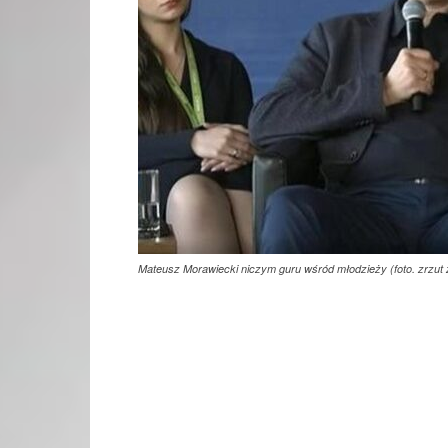
Mateusz Morawiecki niczym guru wśród młodzieży (foto. zrzut 