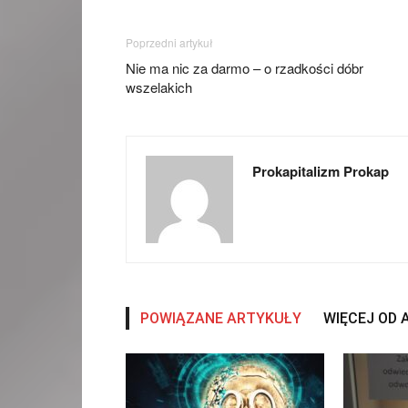
Poprzedni artykuł
Nie ma nic za darmo – o rzadkości dóbr
wszelakich
Prokapitalizm Prokap
POWIĄZANE ARTYKUŁY
WIĘCEJ OD