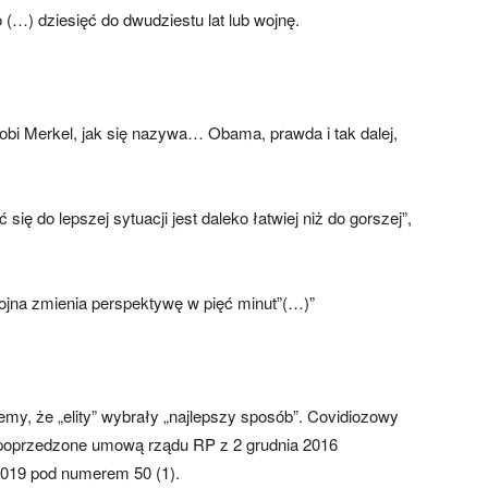
(…) dziesięć do dwudziestu lat lub wojnę.
robi Merkel, jak się nazywa… Obama, prawda i tak dalej,
ię do lepszej sytuacji jest daleko łatwiej niż do gorszej”,
jna zmienia perspektywę w pięć minut”(…)”
iemy, że „elity” wybrały „najlepszy sposób”. Covidiozowy
 poprzedzone umową rządu RP z 2 grudnia 2016
2019 pod numerem 50 (1).