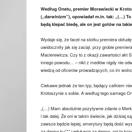
Według Onetu, premier Morawiecki w Krotos
(„darwinizm”), opowiadał m.in. tak: „(…) To
będą klepać biedę, ale on jest gotów na taki
Wydaje się, że facet na stołku premiera obłu
uwidoczniły jak się zaciął, przy grobie premie
Macierewicza. Czy to z okazji zawartości akt S
innego powodu… – nikt z mediów nigdy nie odw
wiedzą od oficerów prowadzących, co im wolno
Ciekawe jednak że ten typ, będący całkiem ni
Krotoszynie o sobie. A według tego samego On
„(…) Mam absolutnie pozytywne zdanie o Merk
i tak dalej. Że oni w takim świecie, jak dzisiaj 
zawsze będzie lepiej, emerytury będą dość wys
za darmo ku*** i edukacja za darmo, oni tą krz