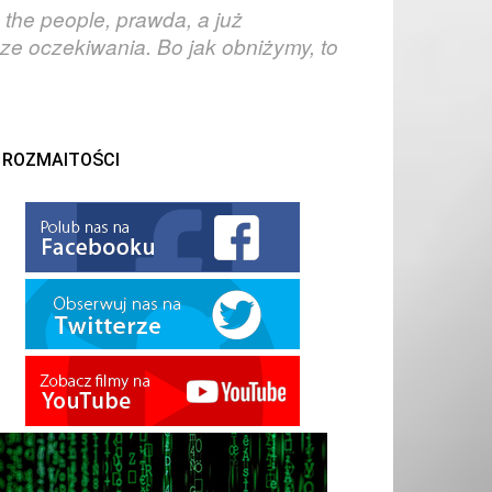
 the people, prawda, a już
ze oczekiwania. Bo jak obniżymy, to
ROZMAITOŚCI