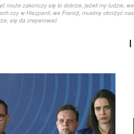
yć może zakończy się to dobrze, jeżeli my ludzie, we
h czy w Hiszpanii, we Francji, musimy obniżyć nas
rze, się da zreperować