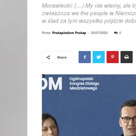
Morawiecki: (…) My nie wiemy, ale b
zwłaszcza we the people w Niemczec
w ślad za tym wszystko pójdzie dob
Przez
-
23/07/2023
0
Prokapitalizm Prokap
Share