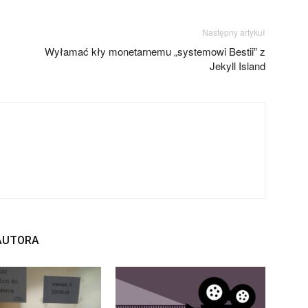
Następny artykuł
Wyłamać kły monetarnemu „systemowi Bestii” z
Jekyll Island
 AUTORA