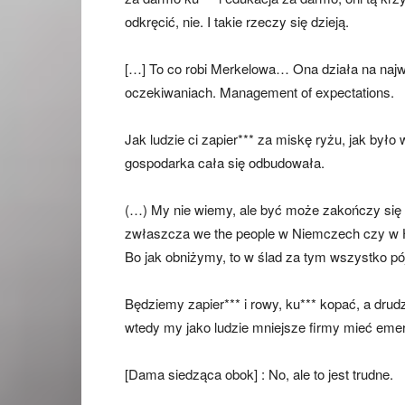
odkręcić, nie. I takie rzeczy się dzieją.
[…] To co robi Merkelowa… Ona działa na naj
oczekiwaniach. Management of expectations.
Jak ludzie ci zapier*** za miskę ryżu, jak było 
gospodarka cała się odbudowała.
(…) My nie wiemy, ale być może zakończy się to
zwłaszcza we the people w Niemczech czy w Hi
Bo jak obniżymy, to w ślad za tym wszystko pó
Będziemy zapier*** i rowy, ku*** kopać, a dr
wtedy my jako ludzie mniejsze firmy mieć emer
[Dama siedząca obok] : No, ale to jest trudne.