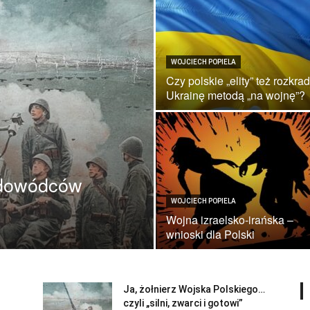
WOJCIECH POPIELA
Czy polskie „elity” też rozkra
Ukrainę metodą „na wojnę”?
 dowódców
WOJCIECH POPIELA
Wojna izraelsko-irańska –
wnioski dla Polski
Ja, żołnierz Wojska Polskiego…
czyli „silni, zwarci i gotowi”