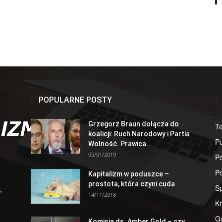
POPULARNE POSTY
Grzegorz Braun dołącza do
T
koalicji: Ruch Narodowy i Partia
Pu
Wolność. Prawica...
05/01/2019
Po
Po
Kapitalizm w poduszce –
prostota, która czyni cuda
S
,
14/11/2018
Kr
G
Komisja ds. Amber Gold – czy