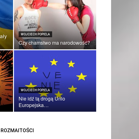
dały
WOJCIECH POPIELA
Czy chamstwo ma narodowość?
WOJCIECH POPIELA
Nie idź tą drogą Unio
Europejska…
ROZMAITOŚCI