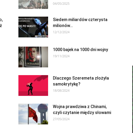
04/05/2025
o,
Siedem miliardów czterysta
aż
milionów…
12/12/2024
1000 bajek na 1000 dni wojny
19/11/2024
Dlaczego Szeremeta złożyła
samokrytykę?
18/08/2024
Wojna prawdziwa z Chinami,
czyli czytanie między słowami
27/05/2024