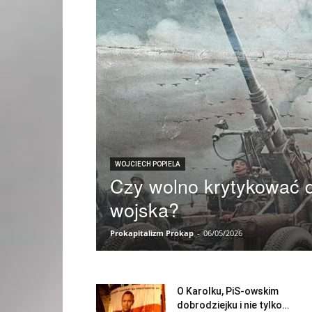
WOJCIECH POPIELA
Czy wolno krytykować
wojska?
Prokapitalizm Prokap
-
06/05/2026
O Karolku, PiS-owskim
dobrodziejku i nie tylko…