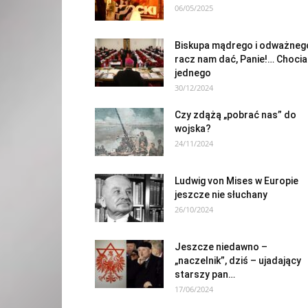
06/05/2025
Biskupa mądrego i odważneg
racz nam dać, Panie!… Choci
jednego
30/12/2024
Czy zdążą „pobrać nas” do
wojska?
24/11/2024
Ludwig von Mises w Europie
jeszcze nie słuchany
26/10/2024
Jeszcze niedawno –
„naczelnik”, dziś – ujadający
starszy pan…
17/06/2024