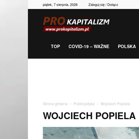
piątek, 7 sierpnia, 2026
Zaloguj się / Dołącz
Prokapitalizm,
gospodarka,
TOP
COVID-19 – WAŻNE
POLSKA
polityka,
historia,
Strona główna
Publicystyka
Wojciech Popiela
WOJCIECH POPIELA
newsy