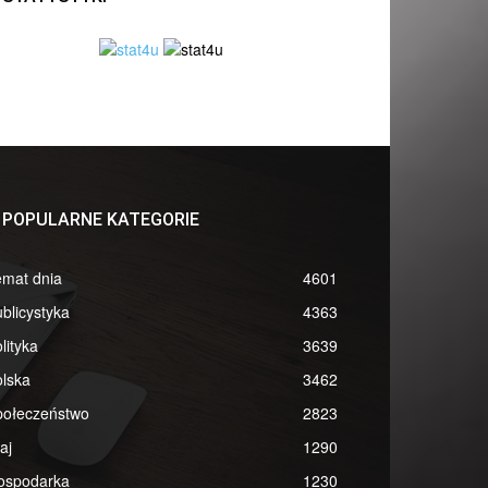
POPULARNE KATEGORIE
emat dnia
4601
blicystyka
4363
lityka
3639
lska
3462
połeczeństwo
2823
aj
1290
ospodarka
1230