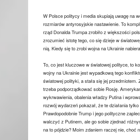
W Polsce politycy i media skupiają uwagę na wo
rozmiarów antyrosyjskie nastawienie. To komplet
rząd Donalda Trumpa zrobiło z większości pols
zrozumieć istotę tego, co się dzieje w światowe
nią. Kiedy się to zrobi wojna na Ukrainie nabiera
To, co jest kluczowe w światowej polityce, to
wojny na Ukrainie jest wypadkową tego konflik
światowej polityki, a stała się jej przedmiote
trzeba podporządkować sobie Rosję. Amerykani
wykrwawienia, obalenia władzy Putina i wprowa
rozwój wydarzeń pokazał, że te działania tylk
Prawdopodobnie Trump i jego polityczne zaplecze 
walczyć z Putinem, ale go sobie zjednać różn
na to pójdzie? Moim zdaniem raczej nie, choć 