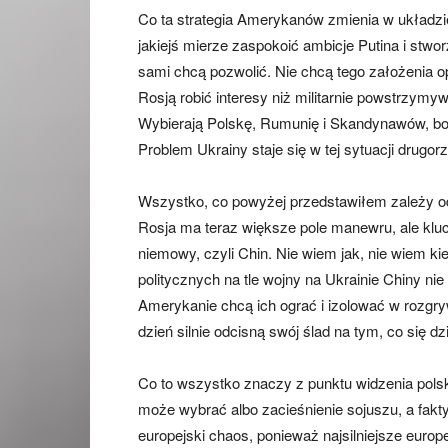
Co ta strategia Amerykanów zmienia w układzi
jakiejś mierze zaspokoić ambicje Putina i stwor
sami chcą pozwolić. Nie chcą tego założenia o
Rosją robić interesy niż militarnie powstrz
Wybierają Polskę, Rumunię i Skandynawów, bo z 
Problem Ukrainy staje się w tej sytuacji drugor
Wszystko, co powyżej przedstawiłem zależy o
Rosja ma teraz większe pole manewru, ale klu
niemowy, czyli Chin. Nie wiem jak, nie wiem k
politycznych na tle wojny na Ukrainie Chiny ni
Amerykanie chcą ich ograć i izolować w rozgr
dzień silnie odcisną swój ślad na tym, co się d
Co to wszystko znaczy z punktu widzenia polsk
może wybrać albo zacieśnienie sojuszu, a fakty
europejski chaos, ponieważ najsilniejsze europe