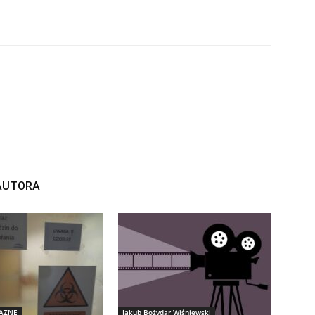
 AUTORA
WAŻNE
Jakub Bożydar Wiśniewski