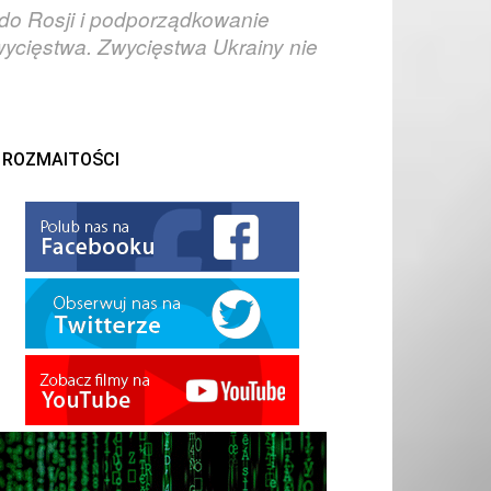
 do Rosji i podporządkowanie
wycięstwa. Zwycięstwa Ukrainy nie
ROZMAITOŚCI