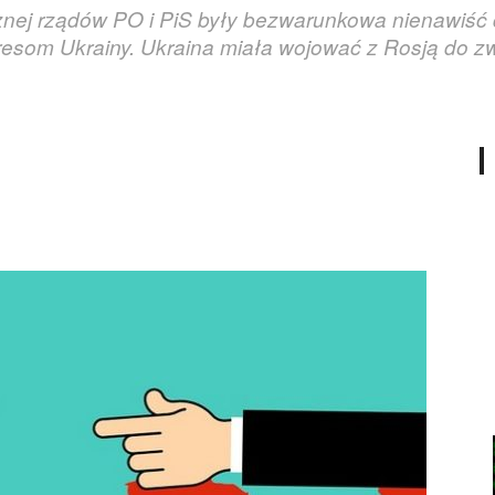
nicznej rządów PO i PiS były bezwarunkowa nienawiść
resom Ukrainy. Ukraina miała wojować z Rosją do z