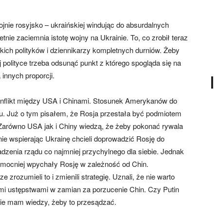
jnie rosyjsko – ukraińskiej windując do absurdalnych
nie zaciemnia istotę wojny na Ukrainie. To, co zrobił teraz
kich polityków i dziennikarzy kompletnych durniów. Żeby
j polityce trzeba odsunąć punkt z którego spogląda się na
 innych proporcji.
 konflikt między USA i Chinami. Stosunek Amerykanów do
tu. Już o tym pisałem, że Rosja przestała być podmiotem
m. Zarówno USA jak i Chiny wiedzą, że żeby pokonać rywala
e wspierając Ukrainę chcieli doprowadzić Rosję do
dzenia rządu co najmniej przychylnego dla siebie. Jednak
o mocniej wpychały Rosję w zależność od Chin.
zrozumieli to i zmienili strategię. Uznali, że nie warto
ymi ustępstwami w zamian za porzucenie Chin. Czy Putin
nie mam wiedzy, żeby to przesądzać.