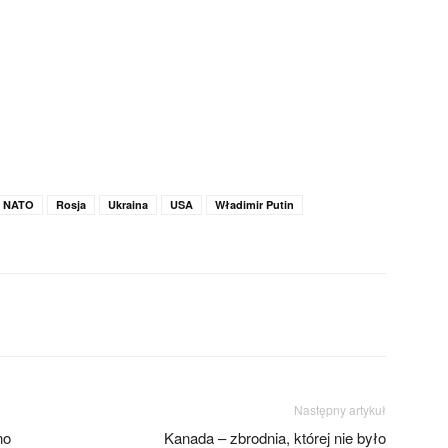
NATO
Rosja
Ukraina
USA
Władimir Putin
Następny artykuł
no
Kanada – zbrodnia, której nie było