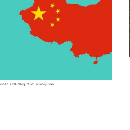
nfliktu USA-Chiny (Foto. pixabay.com