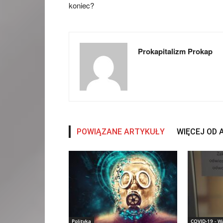
koniec?
Prokapitalizm Prokap
POWIĄZANE ARTYKUŁY
WIĘCEJ OD
Polityka
COVID-19 - 