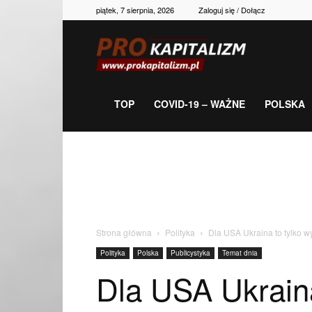
piątek, 7 sierpnia, 2026
Zaloguj się / Dołącz
Prokapitalizm,
gospodarka,
TOP
COVID-19 – WAŻNE
POLSKA
polityka,
historia,
Strona główna
Polityka
Dla USA Ukraina to tylko
Polityka
Polska
Publicystyka
Temat dnia
newsy
Dla USA Ukrain