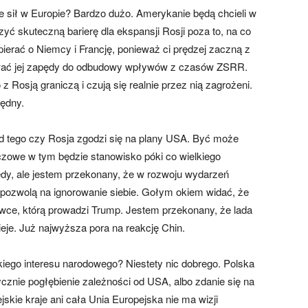
e sił w Europie? Bardzo dużo. Amerykanie będą chcieli w
zyć skuteczną barierę dla ekspansji Rosji poza to, na co
pierać o Niemcy i Francję, ponieważ ci prędzej zaczną z
ymywać jej zapędy do odbudowy wpływów z czasów ZSRR.
Rosją graniczą i czują się realnie przez nią zagrożeni.
zędny.
d tego czy Rosja zgodzi się na plany USA. Być może
czowe w tym będzie stanowisko póki co wielkiego
iedy, ale jestem przekonany, że w rozwoju wydarzeń
e pozwolą na ignorowanie siebie. Gołym okiem widać, że
ywce, którą prowadzi Trump. Jestem przekonany, że lada
zieje. Już najwyższa pora na reakcję Chin.
iego interesu narodowego? Niestety nic dobrego. Polska
cznie pogłębienie zależności od USA, albo zdanie się na
jskie kraje ani cała Unia Europejska nie ma wizji