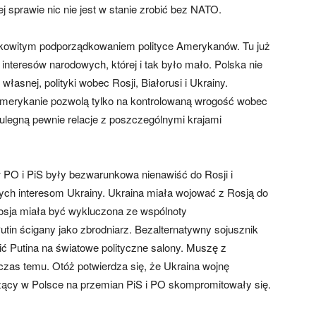
j sprawie nic nie jest w stanie zrobić bez NATO.
ałkowitym podporządkowaniem polityce Amerykanów. Tu już
h interesów narodowych, której i tak było mało. Polska nie
własnej, polityki wobec Rosji, Białorusi i Ukrainy.
merykanie pozwolą tylko na kontrolowaną wrogość wobec
ulegną pewnie relacje z poszczególnymi krajami
dów PO i PiS były bezwarunkowa nienawiść do Rosji i
ch interesom Ukrainy. Ukraina miała wojować z Rosją do
osja miała być wykluczona ze wspólnoty
tin ścigany jako zbrodniarz. Bezalternatywny sojusznik
ić Putina na światowe polityczne salony. Muszę z
 czas temu. Otóż potwierdza się, że Ukraina wojnę
dzący w Polsce na przemian PiS i PO skompromitowały się.