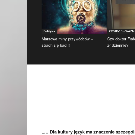
Polityka
COVID-19 - WAŻN
Marsowe miny przywódców –
Czy doktor Fiał
strach się bać!!!
zł dziennie?
„… Dla kultury język ma znaczenie szczegól