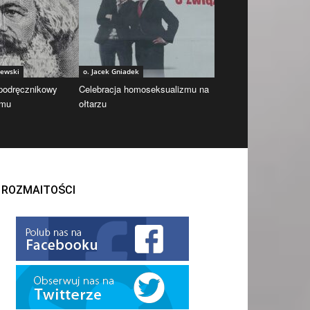
iewski
o. Jacek Gniadek
 podręcznikowy
Celebracja homoseksualizmu na
zmu
ołtarzu
ROZMAITOŚCI