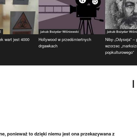
E
Jakub Bożydar Wiśniewski
Jakub Bożydar Wiśn
ek wart jest 4000
Hollywood w przedśmiertnych
Niby-„Odyseja” –
drgawkach
wzorzec „marksi
popkulturowego”
ne, ponieważ to dzięki niemu jest ona przekazywana z