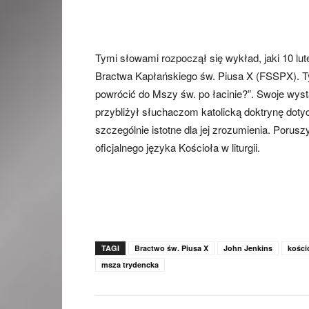
Tymi słowami rozpoczął się wykład, jaki 10 lu
Bractwa Kapłańskiego św. Piusa X (FSSPX). Ty
powrócić do Mszy św. po łacinie?”. Swoje wystą
przybliżył słuchaczom katolicką doktrynę doty
szczególnie istotne dla jej zrozumienia. Poruszy
oficjalnego języka Kościoła w liturgii.
TAGI
Bractwo św. Piusa X
John Jenkins
kośció
msza trydencka