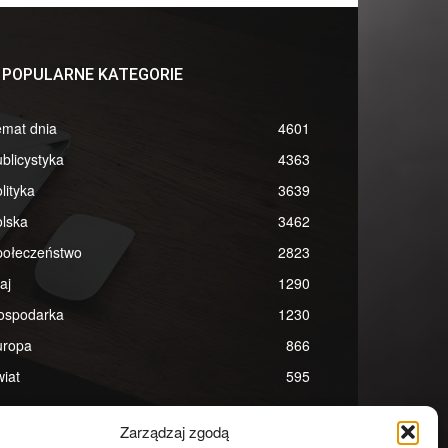
POPULARNE KATEGORIE
emat dnia
4601
blicystyka
4363
lityka
3639
lska
3462
połeczeństwo
2823
aj
1290
ospodarka
1230
uropa
866
iat
595
Zarządzaj zgodą