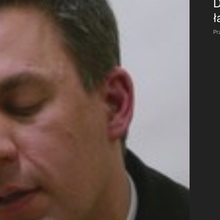
D
ł
Pr