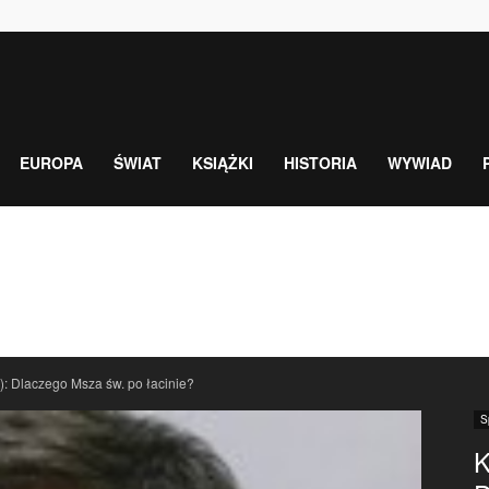
EUROPA
ŚWIAT
KSIĄŻKI
HISTORIA
WYWIAD
): Dlaczego Msza św. po łacinie?
S
K