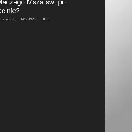
laczego Msza św. po
acinie?
zez
-
14/02/2012
0
admin