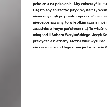
pokolenia na pokolenie. Aby zniszczyć kultu
Często aby zniszczyć język, wystarczy wyśm
niemodny czyli po prostu zaprzestać nauczan
nierozpoznawalny, to w krótkim czasie możn
zasadniczo innym państwem (…) To właśnie p
minął od II Soboru Watykańskiego. Język Ko
praktycznie nieznany. Można więc wysunąć t
się zasadniczo od tego czym jest w istocie 