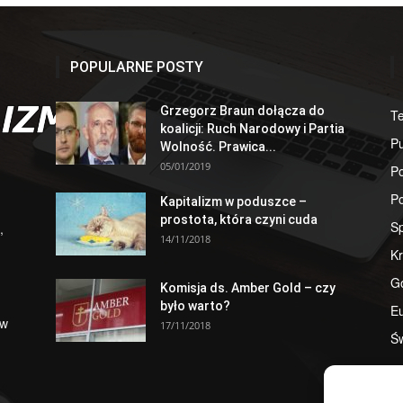
POPULARNE POSTY
Grzegorz Braun dołącza do
T
koalicji: Ruch Narodowy i Partia
Pu
Wolność. Prawica...
05/01/2019
Po
Po
Kapitalizm w poduszce –
prostota, która czyni cuda
S
,
14/11/2018
Kr
G
Komisja ds. Amber Gold – czy
było warto?
E
 w
17/11/2018
Św