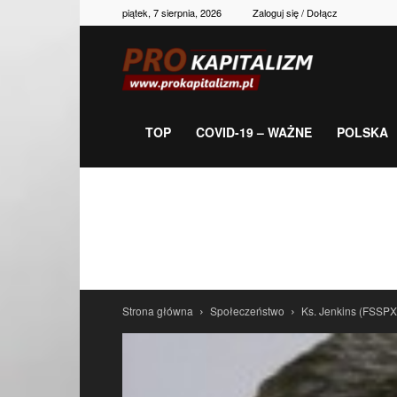
piątek, 7 sierpnia, 2026
Zaloguj się / Dołącz
Prokapitalizm,
gospodarka,
TOP
COVID-19 – WAŻNE
POLSKA
polityka,
historia,
Strona główna
Społeczeństwo
Ks. Jenkins (FSSPX
newsy