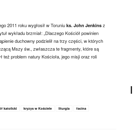
tego 2011 roku wygłosił w Toruniu
ks. John Jenkins
z
tuł wykładu brzmiał: „Dlaczego Kościół powinien
pienie duchowny podzielił na trzy części, w których
czącą Mszy św., zwłaszcza te fragmenty, które są
ł też problem natury Kościoła, jego misji oraz roli
ł katolicki
kryzys w Kościele
liturgia
łacina