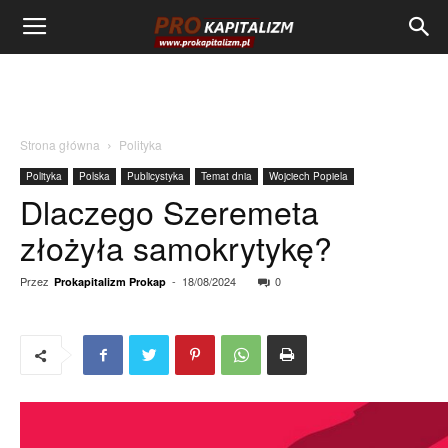
Strona główna
Polityka
Polityka
Polska
Publicystyka
Temat dnia
Wojciech Popiela
Dlaczego Szeremeta
złożyła samokrytykę?
Przez
-
18/08/2024
0
Prokapitalizm Prokap