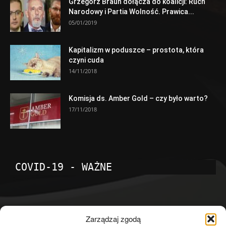
Grzegorz Braun dołącza do koalicji: Ruch
Narodowy i Partia Wolność. Prawica...
05/01/2019
Kapitalizm w poduszce – prostota, która
czyni cuda
14/11/2018
Komisja ds. Amber Gold – czy było warto?
17/11/2018
COVID-19 - WAŻNE
POPULARNE KATEGORIE
Zarządzaj zgodą