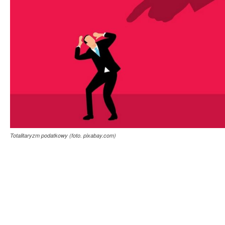
Totalitaryzm podatkowy (foto. pixabay.com)