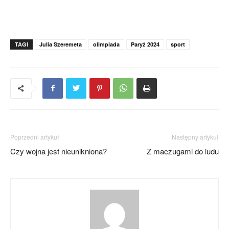
TAGI
Julia Szeremeta
olimpiada
Paryż 2024
sport
Poprzedni artykuł
Następny artykuł
Czy wojna jest nieunikniona?
Z maczugami do ludu