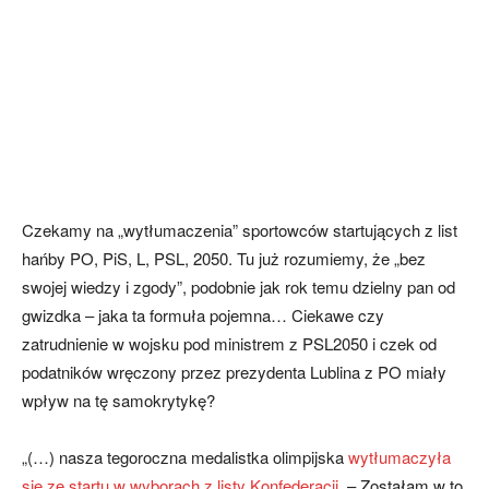
Czekamy na „wytłumaczenia” sportowców startujących z list
hańby PO, PiS, L, PSL, 2050. Tu już rozumiemy, że „bez
swojej wiedzy i zgody”, podobnie jak rok temu dzielny pan od
gwizdka – jaka ta formuła pojemna… Ciekawe czy
zatrudnienie w wojsku pod ministrem z PSL2050 i czek od
podatników wręczony przez prezydenta Lublina z PO miały
wpływ na tę samokrytykę?
„(…) nasza tegoroczna medalistka olimpijska
wytłumaczyła
się ze startu w wyborach z listy Konfederacji
. – Zostałam w to