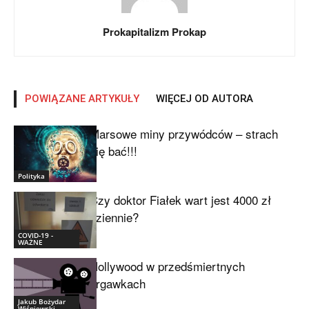
Prokapitalizm Prokap
POWIĄZANE ARTYKUŁY
WIĘCEJ OD AUTORA
Marsowe miny przywódców – strach
się bać!!!
Polityka
Czy doktor Fiałek wart jest 4000 zł
dziennie?
COVID-19 -
WAŻNE
Hollywood w przedśmiertnych
drgawkach
Jakub Bożydar
Wiśniewski