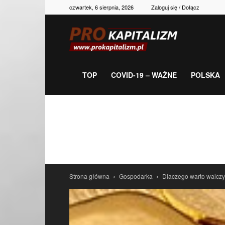
czwartek, 6 sierpnia, 2026
Zaloguj się / Dołącz
Prokapitalizm,
gospodarka,
TOP
COVID-19 – WAŻNE
POLSKA
polityka,
historia,
Strona główna
Gospodarka
Dlaczego warto walczy
newsy