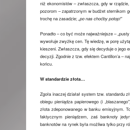
niż ekonomistów – zwłaszcza, gdy w rządzie, 
pozorom – zapatrzonym w budżet sternikom go
trochę na zasadzie;
„po nas choćby potop!”
Ponadto – co być może najważniejsze – „pusty p
wywołuje zwyżkę cen. Tę wiedzę, w porę użytą
kieszeni. Zwłaszcza, gdy się decyduje o jego e
decyzji. Zgodnie z tzw. efektem Cantillon’a – na
końcu.
W standardzie złota…
Zgoła inaczej działał system tzw. standardu 
obiegu pieniądza papierowego (i „blaszaneg
złota zdeponowanego w banku emisyjnym. To 
faktycznym pieniądzem, zaś banknoty jedy
banknotów na rynek była możliwa tylko przy