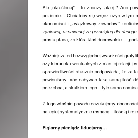
Ale „określonej” – to znaczy jakiej ? Ano pe
poziomie… Chciałoby się wręcz użyć w tym m
ekonomiści i „związkowcy zawodowi” zdefiniow
życiowej, uznawanej za przeciętną dla danego k
prostu płaca, za którą ktoś dobrowolnie… „godzi
Ważniejsza od bezwzględnej wysokości gratyfikacj
czy kierunek ewentualnych zmian tej relacji j
sprawiedliwości słusznie podpowiada, że za 
powinniśmy móc nabywać taką samą ilość dóbr
potrzebna, a skutkiem tego – tyle samo nominal
Z tego właśnie powodu oczekujemy obecności 
najlepiej systematycznie rosnącą – ilością i r
Figlarny pieniądz fiducjarny…