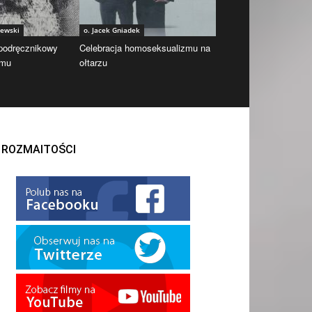
iewski
o. Jacek Gniadek
 podręcznikowy
Celebracja homoseksualizmu na
zmu
ołtarzu
ROZMAITOŚCI