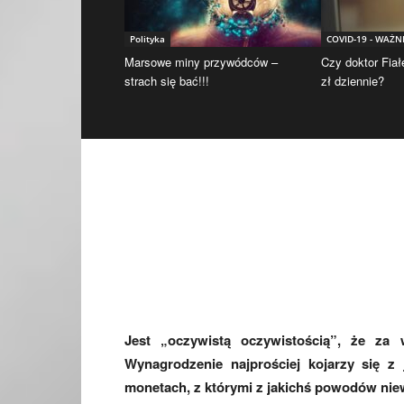
Polityka
COVID-19 - WAŻN
Marsowe miny przywódców –
Czy doktor Fiał
strach się bać!!!
zł dziennie?
Jest „oczywistą oczywistością”, że za 
Wynagrodzenie najprościej kojarzy się z
monetach, z którymi z jakichś powodów nie