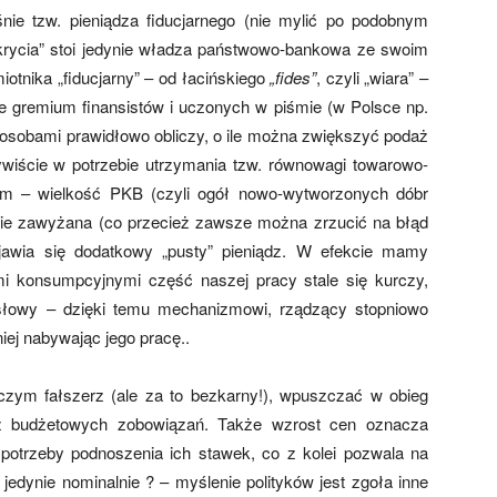
e tzw. pieniądza fiducjarnego (nie mylić po podobnym
okrycia” stoi jedynie władza państwowo-bankowa ze swoim
tnika „fiducjarny” – od łacińskiego
„fides”
, czyli „wiara” –
e gremium finansistów i uczonych w piśmie (w Polsce np.
sposobami prawidłowo obliczy, o ile można zwiększyć podaż
wiście w potrzebie utrzymania tzw. równowagi towarowo-
fem – wielkość PKB (czyli ogół nowo-wytworzonych dóbr
nie zawyżana (co przecież zawsze można zrzucić na błąd
jawia się dodatkowy „pusty” pieniądz. W efekcie mamy
mi konsumpcyjnymi część naszej pracy stale się kurczy,
i słowy – dzięki temu mechanizmowi, rządzący stopniowo
ej nabywając jego pracę..
czym fałszerz (ale za to bezkarny!), wpuszczać w obieg
” z budżetowych zobowiązań. Także wzrost cen oznacza
otrzeby podnoszenia ich stawek, co z kolei pozwala na
jedynie nominalnie ? – myślenie polityków jest zgoła inne