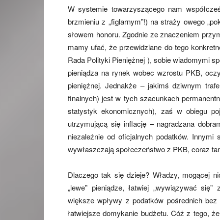
W systemie towarzyszącego nam współcześni
brzmieniu z „figlarnym”!) na straży owego „p
słowem honoru. Zgodnie ze znaczeniem przymio
mamy ufać, że przewidziane do tego konkretn
Rada Polityki Pieniężnej ), sobie wiadomymi 
pieniądza na rynek wobec wzrostu PKB, oczy
pieniężnej. Jednakże – jakimś dziwnym tra
finalnych) jest w tych szacunkach permanent
statystyk ekonomicznych), zaś w obiegu po
utrzymującą się inflację – nagradzana dobra
niezależnie od oficjalnych podatków. Innym
wywłaszczają społeczeństwo z PKB, coraz tani
Dlaczego tak się dzieje? Władzy, mogącej ni
„lewe” pieniądze, łatwiej „wywiązywać się
większe wpływy z podatków pośrednich bez p
łatwiejsze domykanie budżetu. Cóż z tego, że 