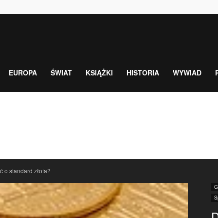
EUROPA
ŚWIAT
KSIĄŻKI
HISTORIA
WYWIAD
ć o standard złota?
G
S
D