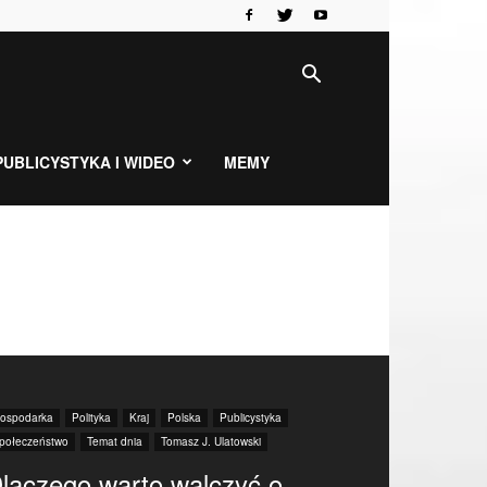
PUBLICYSTYKA I WIDEO
MEMY
ospodarka
Polityka
Kraj
Polska
Publicystyka
połeczeństwo
Temat dnia
Tomasz J. Ulatowski
laczego warto walczyć o