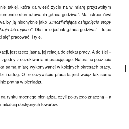
wnie takiej, która da wieść życie na w miarę przyzwoitym
omencie sformułowania „płaca godziwa”. Mainstream’owi
aliby ją niechybnie jako
„umożliwiającą osiągnięcie stopy
raju lub regionu”
. Dla mnie jednak „płaca godziwa” – to po
 się” pracować. I tyle.
i, jest rzecz jasna, jej relacja do efektu pracy. A ściślej –
est zgodny z oczekiwaniami pracującego. Naturalne poczucie
taką samą miarę wykonywanej w kolejnych okresach pracy,
 i usług. O ile oczywiście praca ta jest wciąż tak samo
nie płatna w pieniądzu.
na rynku mocnego pieniądza, czyli pokrytego znaczną – a
ozmaitością dostępnych towarów.