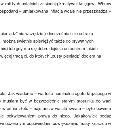
w roli tych ostatnich zasiadają kreatywni księgowi. Wbrew
spodarki – umiarkowana inflacja wcale nie przeszkadza –
ieniądz” nie wszędzie jednocześnie i nie od razu
, można świetnie spieniężyć także do prywatnych
misji lub gdy ma się dobre dojścia do centrum takich
jwięcej tracą ci, do których „pusty pieniądz” dociera na
złota. Jak wiadomo – wartość nominalna ogółu krążącego w
o”) musiała być w bezwzględnie stałym stosunku do wagi
właśnie złoto – najstarsza waluta świata – było bowiem
nie pokwitowaniem prawa do niego. Jakakolwiek podaż
 równoczesnym odpowiednim powiększeniu masy kruszcu w