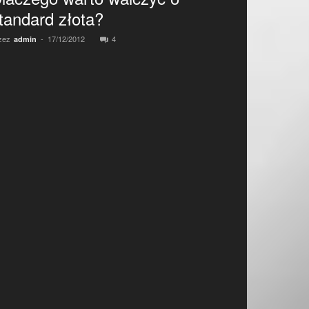
tandard złota?
zez
-
17/12/2012
4
admin