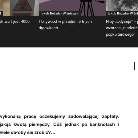
E
Jakub Bożydar Wiśniewski
Jakub Bożydar Wiśn
ek wart jest 4000
Hollywood w przedśmiertnych
Niby-„Odyseja” –
drgawkach
wzorzec „marksi
popkulturowego”
wykonaną pracę oczekujemy zadowalającej zapłaty.
 jakąś kwotą pieniędzy. Cóż jednak po banknotach i
wiele dałoby się zrobić?…