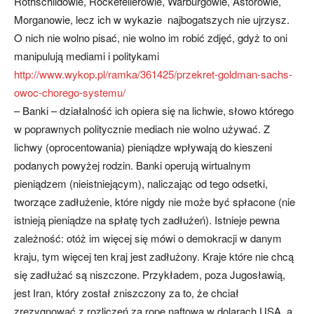
Rothschildowie, Rockefellerowie, Warburgowie, Astorowie,
Morganowie, lecz ich w wykazie najbogatszych nie ujrzysz.
O nich nie wolno pisać, nie wolno im robić zdjęć, gdyż to oni
manipulują mediami i politykami
http://www.wykop.pl/ramka/361425/przekret-goldman-sachs-
owoc-chorego-systemu/
– Banki – działalność ich opiera się na lichwie, słowo którego
w poprawnych politycznie mediach nie wolno używać. Z
lichwy (oprocentowania) pieniądze wpływają do kieszeni
podanych powyżej rodzin. Banki operują wirtualnym
pieniądzem (nieistniejącym), naliczając od tego odsetki,
tworzące zadłużenie, które nigdy nie może być spłacone (nie
istnieją pieniądze na spłatę tych zadłużeń). Istnieje pewna
zależność: otóż im więcej się mówi o demokracji w danym
kraju, tym więcej ten kraj jest zadłużony. Kraje które nie chcą
się zadłużać są niszczone. Przykładem, poza Jugosławią,
jest Iran, który został zniszczony za to, że chciał
zrezygnować z rozliczeń za ropę naftową w dolarach USA, a