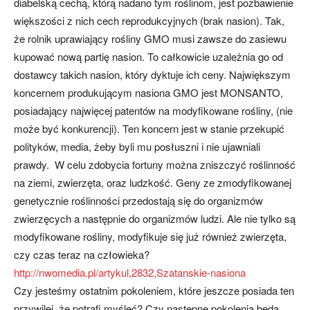
diabelską cechą, którą nadano tym roślinom, jest pozbawienie
większości z nich cech reprodukcyjnych (brak nasion). Tak,
że rolnik uprawiający rośliny GMO musi zawsze do zasiewu
kupować nową partię nasion. To całkowicie uzależnia go od
dostawcy takich nasion, który dyktuje ich ceny. Największym
koncernem produkującym nasiona GMO jest MONSANTO,
posiadający najwięcej patentów na modyfikowane rośliny, (nie
może być konkurencji). Ten koncern jest w stanie przekupić
polityków, media, żeby byli mu posłuszni i nie ujawniali
prawdy. W celu zdobycia fortuny można zniszczyć roślinność
na ziemi, zwierzęta, oraz ludzkość. Geny ze zmodyfikowanej
genetycznie roślinności przedostają się do organizmów
zwierzęcych a następnie do organizmów ludzi. Ale nie tylko są
modyfikowane rośliny, modyfikuje się już również zwierzęta,
czy czas teraz na człowieka?
http://nwomedia.pl/artykul,2832,Szatanskie-nasiona
Czy jesteśmy ostatnim pokoleniem, które jeszcze posiada ten
przywilej, że potrafi myśleć? Czy następne pokolenia będą