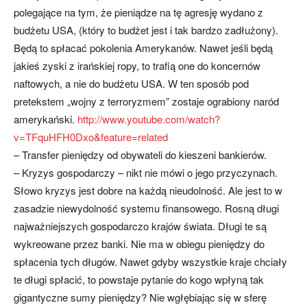
polegające na tym, że pieniądze na tę agresję wydano z
budżetu USA, (który to budżet jest i tak bardzo zadłużony).
Będą to spłacać pokolenia Amerykanów. Nawet jeśli będą
jakieś zyski z irańskiej ropy, to trafią one do koncernów
naftowych, a nie do budżetu USA. W ten sposób pod
pretekstem „wojny z terroryzmem” zostaje ograbiony naród
amerykański.
http://www.youtube.com/watch?
v=TFquHFH0Dxo&feature=related
– Transfer pieniędzy od obywateli do kieszeni bankierów.
– Kryzys gospodarczy – nikt nie mówi o jego przyczynach.
Słowo kryzys jest dobre na każdą nieudolność. Ale jest to w
zasadzie niewydolność systemu finansowego. Rosną długi
najważniejszych gospodarczo krajów świata. Długi te są
wykreowane przez banki. Nie ma w obiegu pieniędzy do
spłacenia tych długów. Nawet gdyby wszystkie kraje chciały
te długi spłacić, to powstaje pytanie do kogo wpłyną tak
gigantyczne sumy pieniędzy? Nie wgłębiając się w sferę