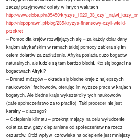
zaczął przyjmować opłaty w innych walutach
http://www.eioba.pl/a85450/kryzys_1929_33_czyli_najwi_kszy_prz
http://niepoprawni.pl/blog/235/kryzys-finansowy-czyli-wielki-
przekret
– Pomoc dla krajów rozwijających się – za każdy dolar dany
krajom afrykańskim w ramach takiej pomocy zabiera się im
osiem dolarów za zadłużenie. Afryka posiada dużo bogactw
naturalnych, ale ludzie są tam bardzo biedni. Kto się bogaci na
bogactwach Afryki?
– Drenaż mózgów – okrada się biedne kraje z najlepszych
naukowców i fachowców, oferując im wyższe płace w krajach
bogatych. Ale biedne kraje wykształciły tych naukowców
(całe społeczeństwo za to płaciło). Taki proceder nie jest
karalny – dlaczego?
– Ocieplenie klimatu – przekręt mający na celu wyłudzenie
opłat za tzw. gazy cieplarniane od społeczeństw na rzecz
oszustów. Otóż wpływ człowieka na ocieplenie jest mniejszy