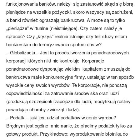
funkcjonowania banków, należy się zastanowić skąd się biorą
pieniądze na wszelkie pożyczki, skoro wszyscy są zadłużeni,
a banki również ogłaszają bankructwa. A może są to tylko
„pieniądze” wirtualne (nieistniejące). Czy zatem należy je
spłacać? Czy „kryzys” realnie istnieje, czy też służy elitom
bankierskim do terroryzowania społeczeństw?
– Globalizacja – Jest to proces tworzenia ponadnarodowych
korporacji których nikt nie kontroluje. Korporacje
ponadnarodowe dysponując wielkim kapitałem zmuszają do
bankructwa małe konkurencyjne firmy, ustalając w ten sposób
wysokie ceny swoich wyrobów. Te korporacje, nie ponoszą
odpowiedzialności za zatruwanie środowiska oraz ludzi
(produkują szczepionki zabójcze dla ludzi, modyfikują rośliny
powodując choroby zwierząt i ludzi).
– Podatki – jaki jest udział podatków w cenie wyrobu?
Błędnym jest ogólne mniemanie, że płacimy podatek tylko za
gotowy produkt. Przykładowo: wyprodukowanie błotnika do