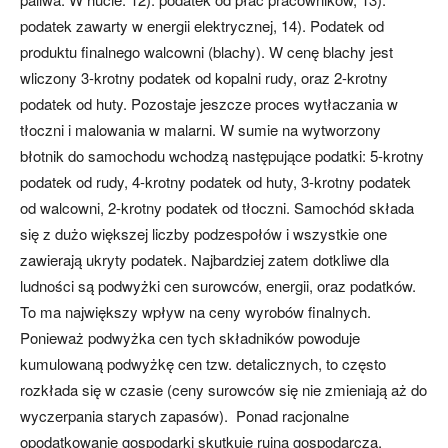
podatek zawarty w energii elektrycznej, 14). Podatek od
produktu finalnego walcowni (blachy). W cenę blachy jest
wliczony 3-krotny podatek od kopalni rudy, oraz 2-krotny
podatek od huty. Pozostaje jeszcze proces wytłaczania w
tłoczni i malowania w malarni. W sumie na wytworzony
błotnik do samochodu wchodzą następujące podatki: 5-krotny
podatek od rudy, 4-krotny podatek od huty, 3-krotny podatek
od walcowni, 2-krotny podatek od tłoczni. Samochód składa
się z dużo większej liczby podzespołów i wszystkie one
zawierają ukryty podatek. Najbardziej zatem dotkliwe dla
ludności są podwyżki cen surowców, energii, oraz podatków.
To ma największy wpływ na ceny wyrobów finalnych.
Ponieważ podwyżka cen tych składników powoduje
kumulowaną podwyżkę cen tzw. detalicznych, to często
rozkłada się w czasie (ceny surowców się nie zmieniają aż do
wyczerpania starych zapasów). Ponad racjonalne
opodatkowanie gospodarki skutkuje ruiną gospodarczą.