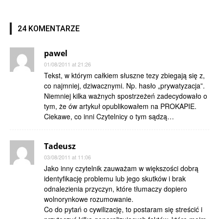
24 KOMENTARZE
pawel
01/08/2011 at 21:26
Tekst, w którym całkiem słuszne tezy zbiegają się z,
co najmniej, dziwacznymi. Np. hasło „prywatyzacja”.
Niemniej kilka ważnych spostrzeżeń zadecydowało o
tym, że ów artykuł opublikowałem na PROKAPIE.
Ciekawe, co inni Czytelnicy o tym sądzą…
Tadeusz
03/08/2011 at 11:06
Jako inny czytelnik zauważam w większości dobrą
identyfikację problemu lub jego skutków i brak
odnalezienia przyczyn, które tłumaczy dopiero
wolnorynkowe rozumowanie.
Co do pytań o cywilizację, to postaram się streścić i