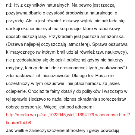
niż 1% z czynników naturalnych. Na pewno jest rzeczą
pozytywną dbanie o czystość środowiska naturalnego, o
przyrodę. Ale tu jest również ciekawy wątek, nie nakłada się
sankcji ekonomicznych na korporacje, które w rabunkowy
sposób niszczą lasy. Przykładem jest puszcza amazońska.
(Drzewa najlepiej oczyszczają atmosferę). Sprawa oszustwa
klimatycznego (w którym brali udział również tzw. naukowcy),
nie przedostałaby się do opinii publicznej gdyby nie hakerzy
rosyjscy, którzy dotarli do korespondencji tych „naukowców” i
zdemaskowali ich nieuczciwość. Dlatego też Rosja nie
uczestniczy w tym oszustwie i nie płaci haraczu za jakieś
ocieplenie. Chociaż te fakty dotarły do polityków i wszczęto w
tej sprawie śledztwo to nadal biznes okradania społeczeństw
dobrze prosperuje. Więcej jest pod adresem:
http://media.wp.pl/kat,1022945,wid,11894176,wiadomosc.html?
ticaid=1bbb8
Jak wielkie zanieczyszczenie atmosfery i gleby powodują