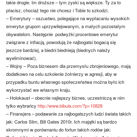
takie drogie. Im droższe – tym zyski są większe. Ty za to
płacisz, chociaż tego nie chcesz i Tobie to szkodzi.
– Emerytury – oszustwo, polegające na wypłacaniu wysokich
emerytur grupom uprzywilejowanym, a małych pozostałym
obywatelom. Następnie podwyżki procentowe emerytur
związane z inflacją, powodują że najbogatsi bogacą się
jeszcze bardziej, a biedni biednieją (biednych należy
wyeliminować).
– Wojny – Poza biznesem dla przemysłu zbrojeniowego, mają
dodatkowo na celu szkolenie żołnierzy w agresji, aby w
przypadku buntu własnego społeczeństwa można było ich
wykorzystać we własnym kraju.
– Holokaust – obecnie najlepszy biznes, uczestniczą w nim
tylko wybrańcy
http://www.bibula.com/?p=10828
– Finansjera – podawanie za najbogatszych ludzi świata takich
jak: Carlos Slim, Bill Gates 2010r. Ich majątki są bardzo
skromnymi w porównaniu do fortun takich rodów jak: