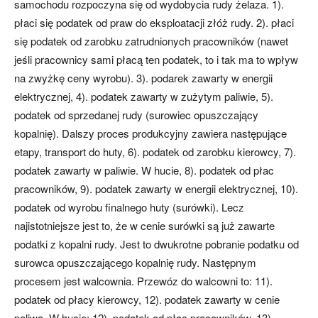
samochodu rozpoczyna się od wydobycia rudy żelaza. 1).
płaci się podatek od praw do eksploatacji złóż rudy. 2). płaci
się podatek od zarobku zatrudnionych pracowników (nawet
jeśli pracownicy sami płacą ten podatek, to i tak ma to wpływ
na zwyżkę ceny wyrobu). 3). podarek zawarty w energii
elektrycznej, 4). podatek zawarty w zużytym paliwie, 5).
podatek od sprzedanej rudy (surowiec opuszczający
kopalnię). Dalszy proces produkcyjny zawiera następujące
etapy, transport do huty, 6). podatek od zarobku kierowcy, 7).
podatek zawarty w paliwie. W hucie, 8). podatek od płac
pracowników, 9). podatek zawarty w energii elektrycznej, 10).
podatek od wyrobu finalnego huty (surówki). Lecz
najistotniejsze jest to, że w cenie surówki są już zawarte
podatki z kopalni rudy. Jest to dwukrotne pobranie podatku od
surowca opuszczającego kopalnię rudy. Następnym
procesem jest walcownia. Przewóz do walcowni to: 11).
podatek od płacy kierowcy, 12). podatek zawarty w cenie
paliwa. W hucie: 12). podatek od płac pracowników, 13).