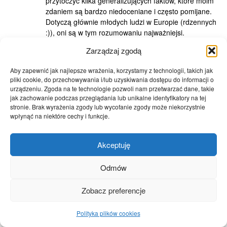
przytoczyć kilka generalizujących faktów, które moim
zdaniem są bardzo niedoceniane i często pomijane.
Dotyczą głównie młodych ludzi w Europie (rdzennych
:)), oni są w tym rozumowaniu najważniejsi.
1. Ateizm lub bardzo luźny stosunek do religii i
Zarządzaj zgodą
metafizyki. Tu pozwolę sobie napisać, że widać jak
wyprzedzamy kraje muzułmańskie – oni są na etapie
Aby zapewnić jak najlepsze wrażenia, korzystamy z technologii, takich jak
od średniowiecza do XIX w., dopiero godzą wynalazki
pliki cookie, do przechowywania i/lub uzyskiwania dostępu do informacji o
ze swoją rzeczywistością lub przymierzają się do
urządzeniu. Zgoda na te technologie pozwoli nam przetwarzać dane, takie
sufrażystek.
jak zachowanie podczas przeglądania lub unikalne identyfikatory na tej
2. Każdy zna angielski i może się z każdym
stronie. Brak wyrażenia zgody lub wycofanie zgody może niekorzystnie
wpłynąć na niektóre cechy i funkcje.
bezpośrednio porozumieć.
3. W powyższym na nieprawdopodobną skalę
pomaga Internet i generalnie telekomunikacja.
Akceptuję
4. Ogląda się te same seriale, kreskówki, filmy i
słucha się tej samej muzyki (wszystko głównie
Odmów
amerykańskie).
5. W obliczu powyższego i np. Duńczyka, który
Zobacz preferencje
studiuje w Stanach, pracuje w Australii i osiedla się w
Holandii, jeżdżąc na koncerty do Anglii kryteria
narodowe bardzo słabną.
Polityka plików cookies
6. Przywiązanie do wolności osobistej jest naprawdę