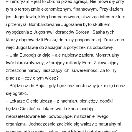
– Terroryzm – jest to obrona przed agresją. Nie mówi się przy
tym o terroryzmie ekonomicznym, finansowym. Przykładem
jest Jugosławia, którą bombardowano, niszcząc infrastrukturę
i przemysł. Bombardowanie Jugosławii było skutkiem
wypędzenia z Jugosławii doradców Sorosa i Sasha tych,
którzy doprowadzili Polskę do ruiny gospodarczej. Zmuszono
więc Jugosławię do zaciągania pożyczek na odbudowę.
– Unia Europejska daje – ale najpierw zabiera. Monstrualny
twór biurokratyczny, zżerający miliardy Euro. Zniewalający
zrzeszone narody, niszczący ich suwerenność. Za to Ty
płacisz – czy o tym wiesz?
– Pójdziesz do Raju – gdy będziesz posłuszny jak cielę i dasz
się ograbić.
– Lekarze Ciebie uleczą – z nadmiaru pieniędzy, dopóki
będzie Cię stać na lekarstwa. Lekarze podają
nieprzetestowane leki powodujące, niszczenie Twego
organizmu. Jednocześnie zaciekle się walczy z naturalnymi
sposobami leczenia i naturalnymi lekami (ziołolecznictwo).