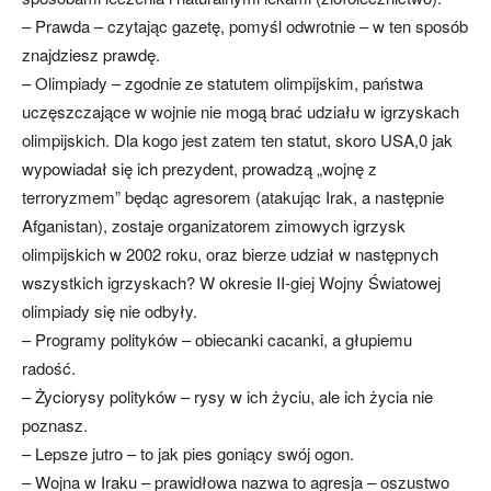
– Prawda – czytając gazetę, pomyśl odwrotnie – w ten sposób
znajdziesz prawdę.
– Olimpiady – zgodnie ze statutem olimpijskim, państwa
uczęszczające w wojnie nie mogą brać udziału w igrzyskach
olimpijskich. Dla kogo jest zatem ten statut, skoro USA,0 jak
wypowiadał się ich prezydent, prowadzą „wojnę z
terroryzmem” będąc agresorem (atakując Irak, a następnie
Afganistan), zostaje organizatorem zimowych igrzysk
olimpijskich w 2002 roku, oraz bierze udział w następnych
wszystkich igrzyskach? W okresie II-giej Wojny Światowej
olimpiady się nie odbyły.
– Programy polityków – obiecanki cacanki, a głupiemu
radość.
– Życiorysy polityków – rysy w ich życiu, ale ich życia nie
poznasz.
– Lepsze jutro – to jak pies goniący swój ogon.
– Wojna w Iraku – prawidłowa nazwa to agresja – oszustwo