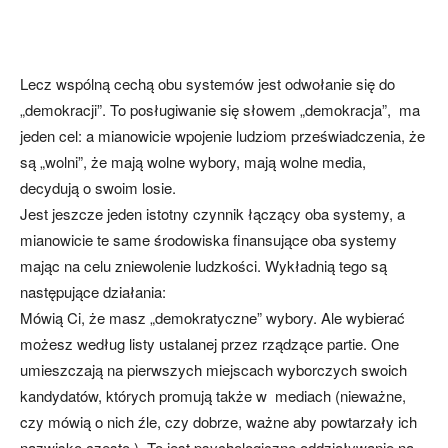
Lecz wspólną cechą obu systemów jest odwołanie się do
„demokracji”. To posługiwanie się słowem „demokracja”, ma
jeden cel: a mianowicie wpojenie ludziom przeświadczenia, że
są „wolni”, że mają wolne wybory, mają wolne media,
decydują o swoim losie.
Jest jeszcze jeden istotny czynnik łączący oba systemy, a
mianowicie te same środowiska finansujące oba systemy
mając na celu zniewolenie ludzkości. Wykładnią tego są
następujące działania:
Mówią Ci, że masz „demokratyczne” wybory. Ale wybierać
możesz według listy ustalanej przez rządzące partie. One
umieszczają na pierwszych miejscach wyborczych swoich
kandydatów, których promują także w mediach (nieważne,
czy mówią o nich źle, czy dobrze, ważne aby powtarzały ich
nazwisko często ). To jest psychologiczne oddziaływanie na