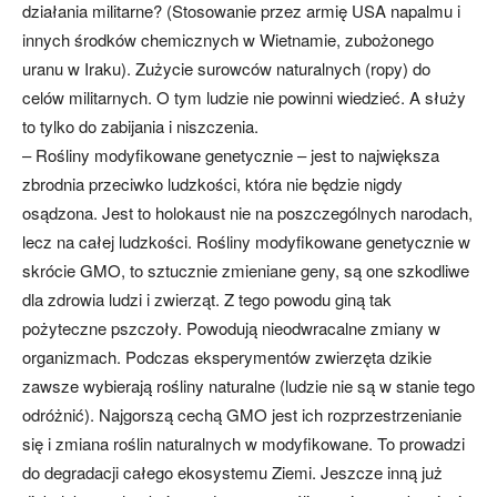
działania militarne? (Stosowanie przez armię USA napalmu i
innych środków chemicznych w Wietnamie, zubożonego
uranu w Iraku). Zużycie surowców naturalnych (ropy) do
celów militarnych. O tym ludzie nie powinni wiedzieć. A służy
to tylko do zabijania i niszczenia.
– Rośliny modyfikowane genetycznie – jest to największa
zbrodnia przeciwko ludzkości, która nie będzie nigdy
osądzona. Jest to holokaust nie na poszczególnych narodach,
lecz na całej ludzkości. Rośliny modyfikowane genetycznie w
skrócie GMO, to sztucznie zmieniane geny, są one szkodliwe
dla zdrowia ludzi i zwierząt. Z tego powodu giną tak
pożyteczne pszczoły. Powodują nieodwracalne zmiany w
organizmach. Podczas eksperymentów zwierzęta dzikie
zawsze wybierają rośliny naturalne (ludzie nie są w stanie tego
odróżnić). Najgorszą cechą GMO jest ich rozprzestrzenianie
się i zmiana roślin naturalnych w modyfikowane. To prowadzi
do degradacji całego ekosystemu Ziemi. Jeszcze inną już