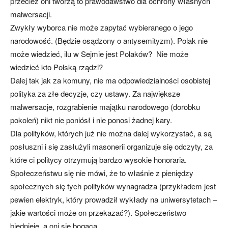
przecież oni tworzą to prawodawstwo dla ochrony własnych
malwersacji.
Zwykły wyborca nie może zapytać wybieranego o jego
narodowość. (Będzie osądzony o antysemityzm). Polak nie
może wiedzieć, ilu w Sejmie jest Polaków? Nie może
wiedzieć kto Polską rządzi?
Dalej tak jak za komuny, nie ma odpowiedzialności osobistej
polityka za złe decyzje, czy ustawy. Za największe
malwersacje, rozgrabienie majątku narodowego (dorobku
pokoleń) nikt nie poniósł i nie ponosi żadnej kary.
Dla polityków, których już nie można dalej wykorzystać, a są
posłuszni i się zasłużyli masonerii organizuje się odczyty, za
które ci politycy otrzymują bardzo wysokie honoraria.
Społeczeństwu się nie mówi, że to właśnie z pieniędzy
społecznych się tych polityków wynagradza (przykładem jest
pewien elektryk, który prowadził wykłady na uniwersytetach –
jakie wartości może on przekazać?). Społeczeństwo
biednieje, a oni się bogacą.