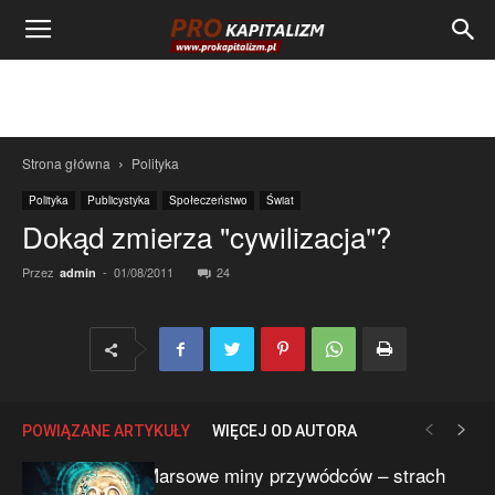
Strona główna
Polityka
Polityka
Publicystyka
Społeczeństwo
Świat
Dokąd zmierza "cywilizacja"?
Przez
-
01/08/2011
24
admin
POWIĄZANE ARTYKUŁY
WIĘCEJ OD AUTORA
Marsowe miny przywódców – strach