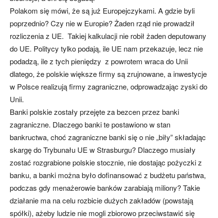
Polakom się mówi, że są już Europejczykami. A gdzie byli
poprzednio? Czy nie w Europie? Żaden rząd nie prowadził
rozliczenia z UE. Takiej kalkulacji nie robił żaden deputowany
do UE. Politycy tylko podają, ile UE nam przekazuje, lecz nie
podadzą, ile z tych pieniędzy z powrotem wraca do Unii
dlatego, że polskie większe firmy są zrujnowane, a inwestycje
w Polsce realizują firmy zagraniczne, odprowadzając zyski do
Unii.
Banki polskie zostały przejęte za bezcen przez banki
zagraniczne. Dlaczego banki te postawiono w stan
bankructwa, choć zagraniczne banki się o nie „biły” składając
skargę do Trybunału UE w Strasburgu? Dlaczego musiały
zostać rozgrabione polskie stocznie, nie dostając pożyczki z
banku, a banki można było dofinansować z budżetu państwa,
podczas gdy menażerowie banków zarabiają miliony? Takie
działanie ma na celu rozbicie dużych zakładów (powstają
spółki), ażeby ludzie nie mogli zbiorowo przeciwstawić się