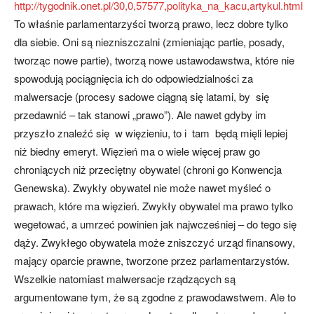
http://tygodnik.onet.pl/30,0,57577,polityka_na_kacu,artykul.html
To właśnie parlamentarzyści tworzą prawo, lecz dobre tylko
dla siebie. Oni są niezniszczalni (zmieniając partie, posady,
tworząc nowe partie), tworzą nowe ustawodawstwa, które nie
spowodują pociągnięcia ich do odpowiedzialności za
malwersacje (procesy sadowe ciągną się latami, by się
przedawnić – tak stanowi „prawo”). Ale nawet gdyby im
przyszło znaleźć się w więzieniu, to i tam będą mięli lepiej
niż biedny emeryt. Więzień ma o wiele więcej praw go
chroniących niż przeciętny obywatel (chroni go Konwencja
Genewska). Zwykły obywatel nie może nawet myśleć o
prawach, które ma więzień. Zwykły obywatel ma prawo tylko
wegetować, a umrzeć powinien jak najwcześniej – do tego się
dąży. Zwykłego obywatela może zniszczyć urząd finansowy,
mający oparcie prawne, tworzone przez parlamentarzystów.
Wszelkie natomiast malwersacje rządzących są
argumentowane tym, że są zgodne z prawodawstwem. Ale to