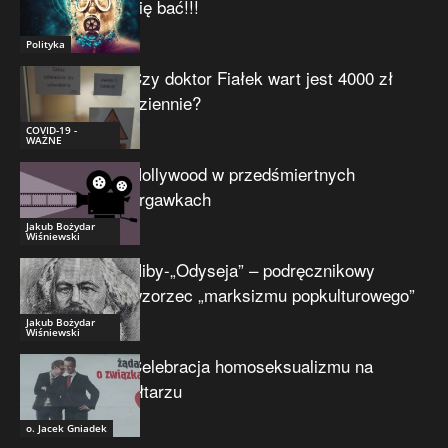
się bać!!!
Polityka
Czy doktor Fiałek wart jest 4000 zł
dziennie?
COVID-19 -
WAŻNE
Hollywood w przedśmiertnych
drgawkach
Jakub Bożydar
Wiśniewski
Niby-„Odyseja” – podręcznikowy
wzorzec „marksizmu popkulturowego”
Jakub Bożydar
Wiśniewski
Celebracja homoseksualizmu na
ołtarzu
o. Jacek Gniadek