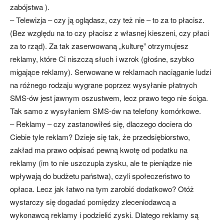
zabójstwa ).
– Telewizja – czy ją oglądasz, czy też nie – to za to płacisz.
(Bez względu na to czy płacisz z własnej kieszeni, czy płaci
za to rząd). Za tak zaserwowaną „kulturę” otrzymujesz
reklamy, które Ci niszczą słuch i wzrok (głośne, szybko
migające reklamy). Serwowane w reklamach naciąganie ludzi
na różnego rodzaju wygrane poprzez wysyłanie płatnych
SMS-ów jest jawnym oszustwem, lecz prawo tego nie ściga.
Tak samo z wysyłaniem SMS-ów na telefony komórkowe.
– Reklamy – czy zastanowiłeś się, dlaczego dociera do
Ciebie tyle reklam? Dzieje się tak, że przedsiębiorstwo,
zakład ma prawo odpisać pewną kwotę od podatku na
reklamy (im to nie uszczupla zysku, ale te pieniądze nie
wpływają do budżetu państwa), czyli społeczeństwo to
opłaca. Lecz jak łatwo na tym zarobić dodatkowo? Otóż
wystarczy się dogadać pomiędzy zleceniodawcą a
wykonawcą reklamy i podzielić zyski. Dlatego reklamy są