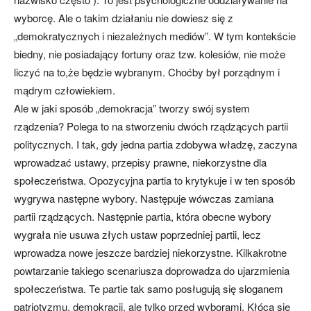
wyborcę. Ale o takim działaniu nie dowiesz się z
„demokratycznych i niezależnych mediów”. W tym kontekście
biedny, nie posiadający fortuny oraz tzw. kolesiów, nie może
liczyć na to,że będzie wybranym. Choćby był porządnym i
mądrym człowiekiem.
Ale w jaki sposób „demokracja” tworzy swój system
rządzenia? Polega to na stworzeniu dwóch rządzących partii
politycznych. I tak, gdy jedna partia zdobywa władzę, zaczyna
wprowadzać ustawy, przepisy prawne, niekorzystne dla
społeczeństwa. Opozycyjna partia to krytykuje i w ten sposób
wygrywa następne wybory. Następuje wówczas zamiana
partii rządzących. Następnie partia, która obecne wybory
wygrała nie usuwa złych ustaw poprzedniej partii, lecz
wprowadza nowe jeszcze bardziej niekorzystne. Kilkakrotne
powtarzanie takiego scenariusza doprowadza do ujarzmienia
społeczeństwa. Te partie tak samo posługują się sloganem
patriotyzmu, demokracji, ale tylko przed wyborami. Kłócą się