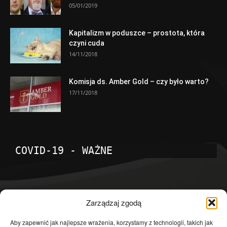
05/01/2019
Kapitalizm w poduszce – prostota, która
czyni cuda
14/11/2018
Komisja ds. Amber Gold – czy było warto?
17/11/2018
COVID-19 - WAŻNE
POPULARNE KATEGORIE
Zarządzaj zgodą
Temat dnia
4601
Aby zapewnić jak najlepsze wrażenia, korzystamy z technologii, takich jak