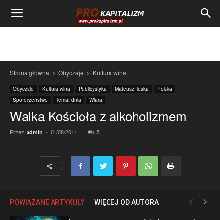
Strona główna
Obyczaje
Kultura wina
Obyczaje
Kultura wina
Publicystyka
Mateusz Teska
Polska
Społeczeństwo
Temat dnia
Wiara
Walka Kościoła z alkoholizmem
Przez
-
01/08/2011
5
admin
POWIĄZANE ARTYKUŁY
WIĘCEJ OD AUTORA