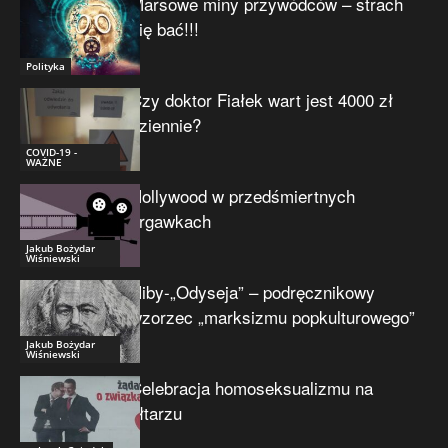
Marsowe miny przywódców – strach
się bać!!!
Polityka
Czy doktor Fiałek wart jest 4000 zł
dziennie?
COVID-19 -
WAŻNE
Hollywood w przedśmiertnych
drgawkach
Jakub Bożydar
Wiśniewski
Niby-„Odyseja” – podręcznikowy
wzorzec „marksizmu popkulturowego”
Jakub Bożydar
Wiśniewski
Celebracja homoseksualizmu na
ołtarzu