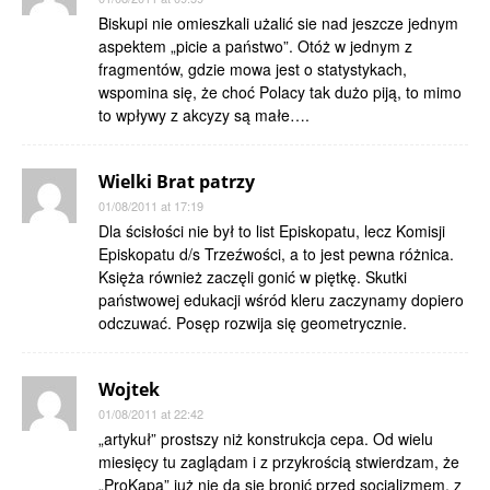
Biskupi nie omieszkali użalić sie nad jeszcze jednym
aspektem „picie a państwo”. Otóż w jednym z
fragmentów, gdzie mowa jest o statystykach,
wspomina się, że choć Polacy tak dużo piją, to mimo
to wpływy z akcyzy są małe….
Wielki Brat patrzy
01/08/2011 at 17:19
Dla ścisłości nie był to list Episkopatu, lecz Komisji
Episkopatu d/s Trzeźwości, a to jest pewna różnica.
Księża również zaczęli gonić w piętkę. Skutki
państwowej edukacji wśród kleru zaczynamy dopiero
odczuwać. Posęp rozwija się geometrycznie.
Wojtek
01/08/2011 at 22:42
„artykuł” prostszy niż konstrukcja cepa. Od wielu
miesięcy tu zaglądam i z przykrością stwierdzam, że
„ProKapą” już nie da się bronić przed socjalizmem. z