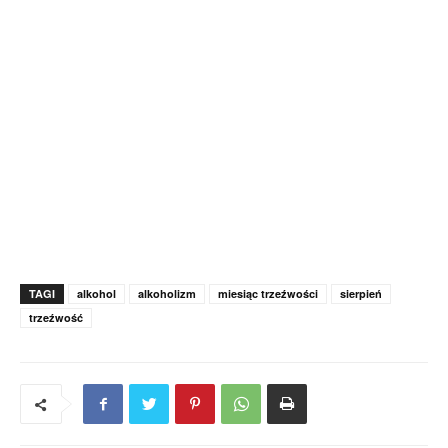
TAGI
alkohol
alkoholizm
miesiąc trzeźwości
sierpień
trzeźwość