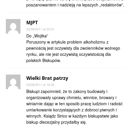
poszanowaniem i nadzieją na lepszych „redaktorów”.
MJPT
02/08/2011 at 20:51
Do „Wojtka”
Poruszony w artykule problem alkoholizmu z
pewnością jest oczywisty dla zwolenników wolnego
rynku, ale nie jest oczywistą oczywistością dla
polskich Biskupów.
Wielki Brat patrzy
03/08/2011 at 16:35
Biskupi zapomnieli, że to zakony budowały i
organizowały uprawy chmielu, winnice, browary i
winiarnie dając w ten sposób pracę ludziom i radość
umiarkowanie korzystających z dobroci piwnych i
winnych. Ksiądz Sirico w każdym biskupstwie jako
biskup diecezjalny przydałby się.