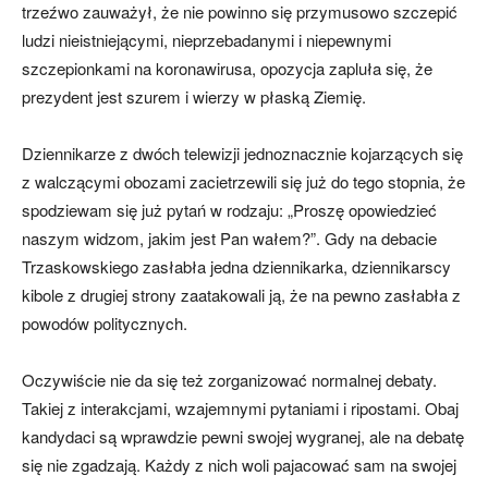
trzeźwo zauważył, że nie powinno się przymusowo szczepić
ludzi nieistniejącymi, nieprzebadanymi i niepewnymi
szczepionkami na koronawirusa, opozycja zapluła się, że
prezydent jest szurem i wierzy w płaską Ziemię.
Dziennikarze z dwóch telewizji jednoznacznie kojarzących się
z walczącymi obozami zacietrzewili się już do tego stopnia, że
spodziewam się już pytań w rodzaju: „Proszę opowiedzieć
naszym widzom, jakim jest Pan wałem?”. Gdy na debacie
Trzaskowskiego zasłabła jedna dziennikarka, dziennikarscy
kibole z drugiej strony zaatakowali ją, że na pewno zasłabła z
powodów politycznych.
Oczywiście nie da się też zorganizować normalnej debaty.
Takiej z interakcjami, wzajemnymi pytaniami i ripostami. Obaj
kandydaci są wprawdzie pewni swojej wygranej, ale na debatę
się nie zgadzają. Każdy z nich woli pajacować sam na swojej