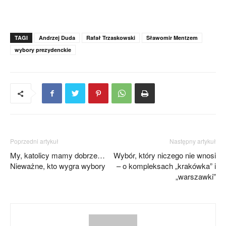
TAGI
Andrzej Duda
Rafał Trzaskowski
Sławomir Mentzem
wybory prezydenckie
Poprzedni artykuł
Następny artykuł
My, katolicy mamy dobrze…
Wybór, który niczego nie wnosi
Nieważne, kto wygra wybory
– o kompleksach „krakówka” i
„warszawki”