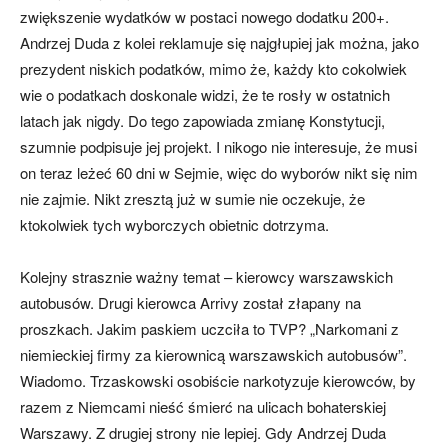
zwiększenie wydatków w postaci nowego dodatku 200+.
Andrzej Duda z kolei reklamuje się najgłupiej jak można, jako
prezydent niskich podatków, mimo że, każdy kto cokolwiek
wie o podatkach doskonale widzi, że te rosły w ostatnich
latach jak nigdy. Do tego zapowiada zmianę Konstytucji,
szumnie podpisuje jej projekt. I nikogo nie interesuje, że musi
on teraz leżeć 60 dni w Sejmie, więc do wyborów nikt się nim
nie zajmie. Nikt zresztą już w sumie nie oczekuje, że
ktokolwiek tych wyborczych obietnic dotrzyma.
Kolejny strasznie ważny temat – kierowcy warszawskich
autobusów. Drugi kierowca Arrivy został złapany na
proszkach. Jakim paskiem uczciła to TVP? „Narkomani z
niemieckiej firmy za kierownicą warszawskich autobusów”.
Wiadomo. Trzaskowski osobiście narkotyzuje kierowców, by
razem z Niemcami nieść śmierć na ulicach bohaterskiej
Warszawy. Z drugiej strony nie lepiej. Gdy Andrzej Duda