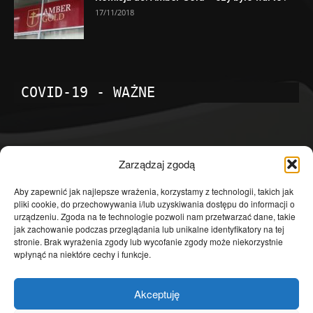
17/11/2018
COVID-19 - WAŻNE
POPULARNE KATEGORIE
Zarządzaj zgodą
Temat dnia
4601
Aby zapewnić jak najlepsze wrażenia, korzystamy z technologii, takich jak
pliki cookie, do przechowywania i/lub uzyskiwania dostępu do informacji o
Publicystyka
4363
urządzeniu. Zgoda na te technologie pozwoli nam przetwarzać dane, takie
jak zachowanie podczas przeglądania lub unikalne identyfikatory na tej
Polityka
3639
stronie. Brak wyrażenia zgody lub wycofanie zgody może niekorzystnie
Polska
3462
wpłynąć na niektóre cechy i funkcje.
Społeczeństwo
2823
Akceptuję
Kraj
1290