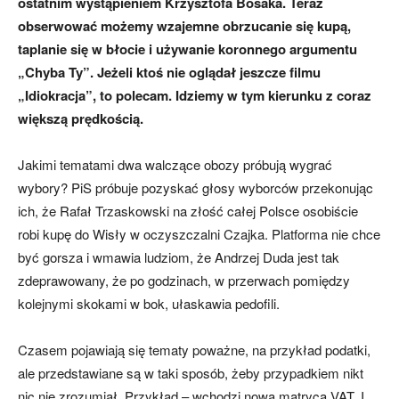
ostatnim wystąpieniem Krzysztofa Bosaka. Teraz
obserwować możemy wzajemne obrzucanie się kupą,
taplanie się w błocie i używanie koronnego argumentu
„Chyba Ty”. Jeżeli ktoś nie oglądał jeszcze filmu
„Idiokracja”, to polecam. Idziemy w tym kierunku z coraz
większą prędkością.
Jakimi tematami dwa walczące obozy próbują wygrać
wybory? PiS próbuje pozyskać głosy wyborców przekonując
ich, że Rafał Trzaskowski na złość całej Polsce osobiście
robi kupę do Wisły w oczyszczalni Czajka. Platforma nie chce
być gorsza i wmawia ludziom, że Andrzej Duda jest tak
zdeprawowany, że po godzinach, w przerwach pomiędzy
kolejnymi skokami w bok, ułaskawia pedofili.
Czasem pojawiają się tematy poważne, na przykład podatki,
ale przedstawiane są w taki sposób, żeby przypadkiem nikt
nic nie zrozumiał. Przykład – wchodzi nowa matryca VAT. I