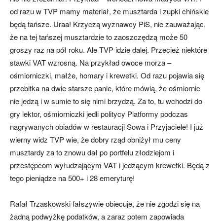
od razu w TVP mamy materiał, że musztarda i zupki chińskie
będą tańsze. Uraa! Krzyczą wyznawcy PiS, nie zauważając,
że na tej tańszej musztardzie to zaoszczędzą może 50
groszy raz na pół roku. Ale TVP idzie dalej. Przecież niektóre
stawki VAT wzrosną. Na przykład owoce morza –
ośmiorniczki, małże, homary i krewetki. Od razu pojawia się
przebitka na dwie starsze panie, które mówią, że ośmiornic
nie jedzą i w sumie to się nimi brzydzą. Za to, tu wchodzi do
gry lektor, ośmiorniczki jedli politycy Platformy podczas
nagrywanych obiadów w restauracji Sowa i Przyjaciele! I już
wierny widz TVP wie, że dobry rząd obniżył mu ceny
musztardy za to znowu dał po portfelu złodziejom i
przestępcom wyłudzającym VAT i jedzącym krewetki. Będą z
tego pieniądze na 500+ i 28 emeryturę!
Rafał Trzaskowski fałszywie obiecuje, że nie zgodzi się na
żadną podwyżkę podatków, a zaraz potem zapowiada