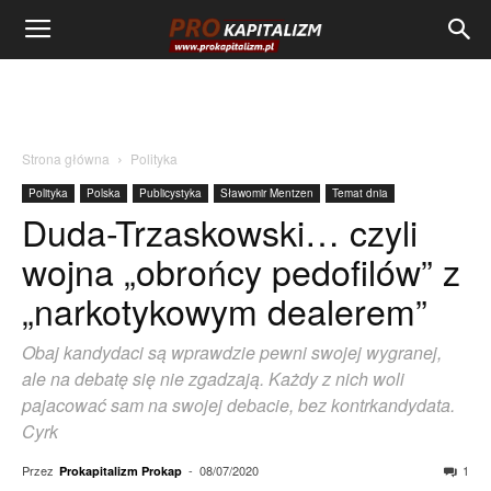
Strona główna
Polityka
Polityka
Polska
Publicystyka
Sławomir Mentzen
Temat dnia
Duda-Trzaskowski… czyli
wojna „obrońcy pedofilów” z
„narkotykowym dealerem”
Obaj kandydaci są wprawdzie pewni swojej wygranej,
ale na debatę się nie zgadzają. Każdy z nich woli
pajacować sam na swojej debacie, bez kontrkandydata.
Cyrk
Przez
-
08/07/2020
1
Prokapitalizm Prokap