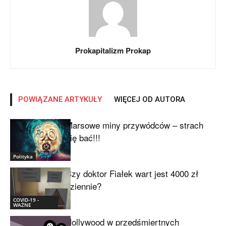
Prokapitalizm Prokap
POWIĄZANE ARTYKUŁY
WIĘCEJ OD AUTORA
Marsowe miny przywódców – strach
się bać!!!
Polityka
Czy doktor Fiałek wart jest 4000 zł
dziennie?
COVID-19 -
WAŻNE
Hollywood w przedśmiertnych