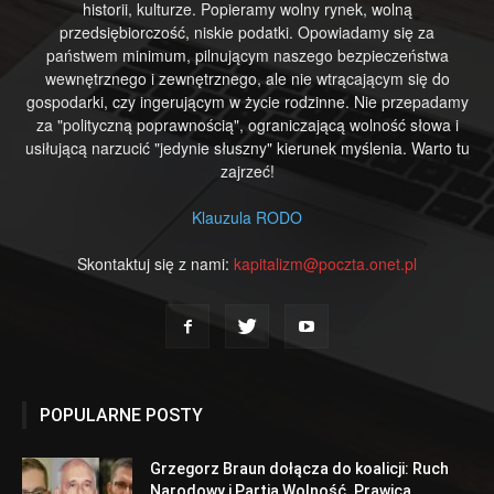
historii, kulturze. Popieramy wolny rynek, wolną
przedsiębiorczość, niskie podatki. Opowiadamy się za
państwem minimum, pilnującym naszego bezpieczeństwa
wewnętrznego i zewnętrznego, ale nie wtrącającym się do
gospodarki, czy ingerującym w życie rodzinne. Nie przepadamy
za "polityczną poprawnością", ograniczającą wolność słowa i
usiłującą narzucić "jedynie słuszny" kierunek myślenia. Warto tu
zajrzeć!
Klauzula RODO
Skontaktuj się z nami:
kapitalizm@poczta.onet.pl
POPULARNE POSTY
Grzegorz Braun dołącza do koalicji: Ruch
Narodowy i Partia Wolność. Prawica...