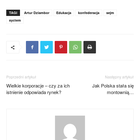
TAGI
Artur Dziambor
Edukacja
konfederacja
sejm
syctem
Poprzedni artykuł
Następny artykuł
Wielkie korporacje – czy za ich
Jak Polska stała się
istnienie odpowiada rynek?
montownią…