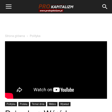
Strona główna
Polityka
Polityka
Polska
Temat dnia
Wideo
Wywiad