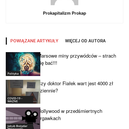
Prokapitalizm Prokap
POWIĄZANE ARTYKUŁY
WIĘCEJ OD AUTORA
Marsowe miny przywódców – strach
się bać!!!
Polityka
Czy doktor Fiałek wart jest 4000 zł
dziennie?
COVID-19 -
WAŻNE
Hollywood w przedśmiertnych
drgawkach
Jakub Bożydar
Wiśniewski