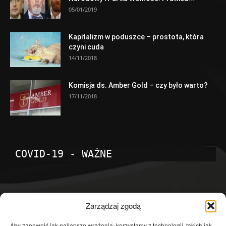
05/01/2019
Kapitalizm w poduszce – prostota, która
czyni cuda
14/11/2018
Komisja ds. Amber Gold – czy było warto?
17/11/2018
COVID-19 - WAŻNE
POPULARNE KATEGORIE
Zarządzaj zgodą
Temat dnia
4601
Aby zapewnić jak najlepsze wrażenia, korzystamy z technologii, takich jak