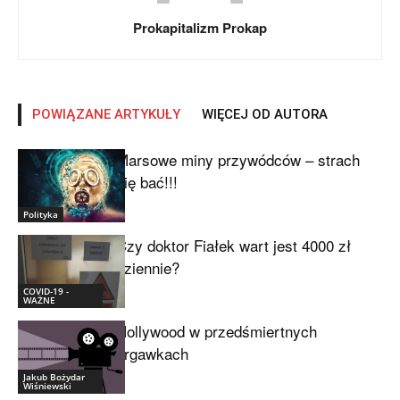
Prokapitalizm Prokap
POWIĄZANE ARTYKUŁY
WIĘCEJ OD AUTORA
Marsowe miny przywódców – strach
się bać!!!
Polityka
Czy doktor Fiałek wart jest 4000 zł
dziennie?
COVID-19 -
WAŻNE
Hollywood w przedśmiertnych
drgawkach
Jakub Bożydar
Wiśniewski