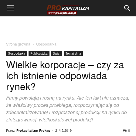
Strona główna
Gospodarka
Gospodarka
Publicystyka
Świat
Temat dnia
Wielkie korporacje – czy za
ich istnienie odpowiada
rynek?
Firmy powstają i rosną na rynku. Ale ten fakt nie oznacza,
że właściwy proces przebiega, rozpoczynając się od
zdecentralizowanej i rozproszonej produkcji na rynku do
zintegrowanej, wielkoskalowej produkcji
Przez
-
21/12/2019
0
Prokapitalizm Prokap