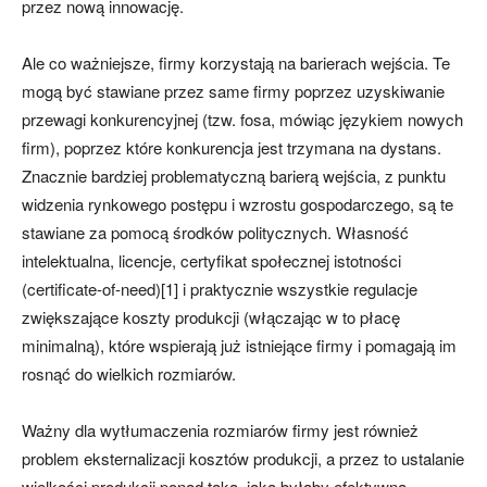
przez nową innowację.
Ale co ważniejsze, firmy korzystają na barierach wejścia. Te
mogą być stawiane przez same firmy poprzez uzyskiwanie
przewagi konkurencyjnej (tzw. fosa, mówiąc językiem nowych
firm), poprzez które konkurencja jest trzymana na dystans.
Znacznie bardziej problematyczną barierą wejścia, z punktu
widzenia rynkowego postępu i wzrostu gospodarczego, są te
stawiane za pomocą środków politycznych. Własność
intelektualna, licencje, certyfikat społecznej istotności
(certificate-of-need)[1] i praktycznie wszystkie regulacje
zwiększające koszty produkcji (włączając w to płacę
minimalną), które wspierają już istniejące firmy i pomagają im
rosnąć do wielkich rozmiarów.
Ważny dla wytłumaczenia rozmiarów firmy jest również
problem eksternalizacji kosztów produkcji, a przez to ustalanie
wielkości produkcji ponad taką, jaka byłaby efektywna