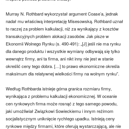
Murray N. Rothbard wykorzystał argument Coase’a, jednak
nadał mu właściwą interpretację Misesowską. Rothbard uznał
to raczej za problem kalkulacji, niż za wynikający z kosztów
transakcyjnych problem alokacji zasobów. Jak pisze w
Ekonomii Wolnego Rynku (s. 490-491): „[J] jeśli nie ma rynku
dla danego produktu i wszystkie wymiany odbywają się tylko
wewnątrz firmy, ani ta firma, ani nikt inny nie jest w stanie
określić ceny tego dobra. […] to prawo ekonomiczne określa
maksimum dla relatywnej wielkości firmy na wolnym rynku”.
Według Rothbarda istnieje górna granica rozmiaru firmy,
wynikająca z problemu kalkulacji ekonomicznej. W oceanie
cen rynkowych firma może rosnąć z tego samego powodu,
jaki umożliwiał Związkowi Sowieckiemu i innym reżimom
socjalistycznym uniknięcie rychłego upadku. Istnieją ceny
rynkowe między firmami, które oferują wystarczającą, ale nie