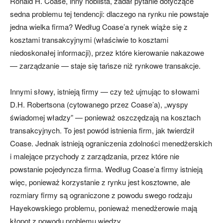
Ronald H. Coase, inny noblista, zadał pytanie dotyczące
sedna problemu tej tendencji: dlaczego na rynku nie powstaje
jedna wielka firma? Według Coase’a rynek wiąże się z
kosztami transakcyjnymi (właściwie to kosztami
niedoskonałej informacji), przez które kierowanie nakazowe
— zarządzanie — staje się tańsze niż rynkowe transakcje.
Innymi słowy, istnieją firmy — czy też ujmując to słowami
D.H. Robertsona (cytowanego przez Coase’a), „wyspy
świadomej władzy” — ponieważ oszczędzają na kosztach
transakcyjnych. To jest powód istnienia firm, jak twierdził
Coase. Jednak istnieją ograniczenia zdolności menedżerskich
i malejące przychody z zarządzania, przez które nie
powstanie pojedyncza firma. Według Coase’a firmy istnieją
więc, ponieważ korzystanie z rynku jest kosztowne, ale
rozmiary firmy są ograniczone z powodu swego rodzaju
Hayekowskiego problemu, ponieważ menedżerowie mają
kłopot z powodu problemu wiedzy.