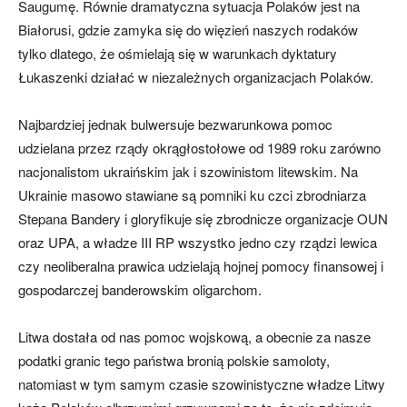
Saugumę. Równie dramatyczna sytuacja Polaków jest na
Białorusi, gdzie zamyka się do więzień naszych rodaków
tylko dlatego, że ośmielają się w warunkach dyktatury
Łukaszenki działać w niezależnych organizacjach Polaków.
Najbardziej jednak bulwersuje bezwarunkowa pomoc
udzielana przez rządy okrągłostołowe od 1989 roku zarówno
nacjonalistom ukraińskim jak i szowinistom litewskim. Na
Ukrainie masowo stawiane są pomniki ku czci zbrodniarza
Stepana Bandery i gloryfikuje się zbrodnicze organizacje OUN
oraz UPA, a władze III RP wszystko jedno czy rządzi lewica
czy neoliberalna prawica udzielają hojnej pomocy finansowej i
gospodarczej banderowskim oligarchom.
Litwa dostała od nas pomoc wojskową, a obecnie za nasze
podatki granic tego państwa bronią polskie samoloty,
natomiast w tym samym czasie szowinistyczne władze Litwy