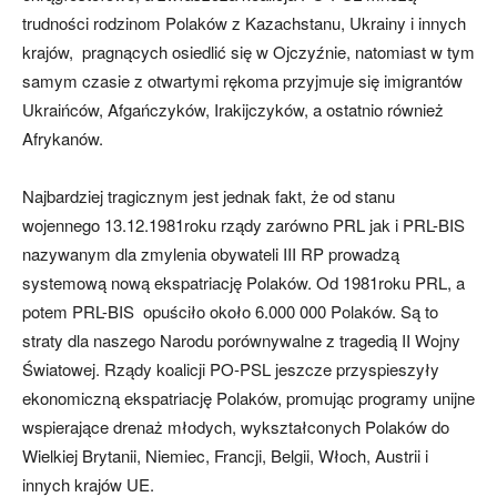
trudności rodzinom Polaków z Kazachstanu, Ukrainy i innych
krajów, pragnących osiedlić się w Ojczyźnie, natomiast w tym
samym czasie z otwartymi rękoma przyjmuje się imigrantów
Ukraińców, Afgańczyków, Irakijczyków, a ostatnio również
Afrykanów.
Najbardziej tragicznym jest jednak fakt, że od stanu
wojennego 13.12.1981roku rządy zarówno PRL jak i PRL-BIS
nazywanym dla zmylenia obywateli III RP prowadzą
systemową nową ekspatriację Polaków. Od 1981roku PRL, a
potem PRL-BIS opuściło około 6.000 000 Polaków. Są to
straty dla naszego Narodu porównywalne z tragedią II Wojny
Światowej. Rządy koalicji PO-PSL jeszcze przyspieszyły
ekonomiczną ekspatriację Polaków, promując programy unijne
wspierające drenaż młodych, wykształconych Polaków do
Wielkiej Brytanii, Niemiec, Francji, Belgii, Włoch, Austrii i
innych krajów UE.