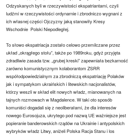
Odzyskanych byli w rzeczywistości ekspatriantami, czyli
ludźmi w rzeczywistości ordynarnie i zbrodniczo wygnani z
ich własnej części Ojczyzny jaką stanowiły Kresy
Wschodnie Polski Niepodległej.
To słowo ekspatriacja zostało celowo przemilczane przez
układ „okrągłego stołu”, także po 1989roku, gdyż przyjęta
zdradliwie zasada tzw. „grubej kreski” zapewniała bezkarność
zarówno komunistycznym kolaborantom ZSRR
współodpowiedzialnym za zbrodniczą ekspatriację Polaków
jak i sympatykom ukraińskich i litewskich nacjonalistów,
którzy weszli w skład elit nowych władz, mianowanych na
tajnych rozmowach w Magdalence. W taki oto sposób
komuniści dogadali się z neoliberałami, że dla interesów
nowego Eurosojuza, ukrytego pod nazwą UE ważniejsze jest
popieranie banderowskich rządów na Ukrainie i antypolskich
wybryków władz Litwy, aniżeli Polska Racja Stanu i los