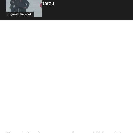
ołtarzu
o. Jacek Gniadek