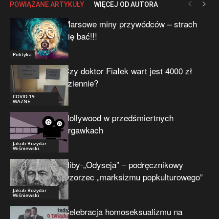
POWIĄZANE ARTYKUŁY
WIĘCEJ OD AUTORA
Marsowe miny przywódców – strach
się bać!!!
Polityka
Czy doktor Fiałek wart jest 4000 zł
dziennie?
COVID-19 -
WAŻNE
Hollywood w przedśmiertnych
drgawkach
Jakub Bożydar
Wiśniewski
Niby-„Odyseja” – podręcznikowy
wzorzec „marksizmu popkulturowego”
Jakub Bożydar
Wiśniewski
Celebracja homoseksualizmu na