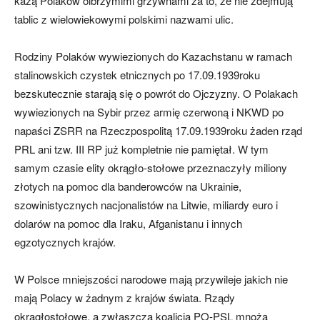
każą Polaków olbrzymimi grzywnami za to, że nie zdejmują
tablic z wielowiekowymi polskimi nazwami ulic.
Rodziny Polaków wywiezionych do Kazachstanu w ramach
stalinowskich czystek etnicznych po 17.09.1939roku
bezskutecznie starają się o powrót do Ojczyzny. O Polakach
wywiezionych na Sybir przez armię czerwoną i NKWD po
napaści ZSRR na Rzeczpospolitą 17.09.1939roku żaden rząd
PRL ani tzw. III RP już kompletnie nie pamiętał. W tym
samym czasie elity okrągło-stołowe przeznaczyły miliony
złotych na pomoc dla banderowców na Ukrainie,
szowinistycznych nacjonalistów na Litwie, miliardy euro i
dolarów na pomoc dla Iraku, Afganistanu i innych
egzotycznych krajów.
W Polsce mniejszości narodowe mają przywileje jakich nie
mają Polacy w żadnym z krajów świata. Rządy
okrągłostołowe, a zwłaszcza koalicja PO-PSL mnożą