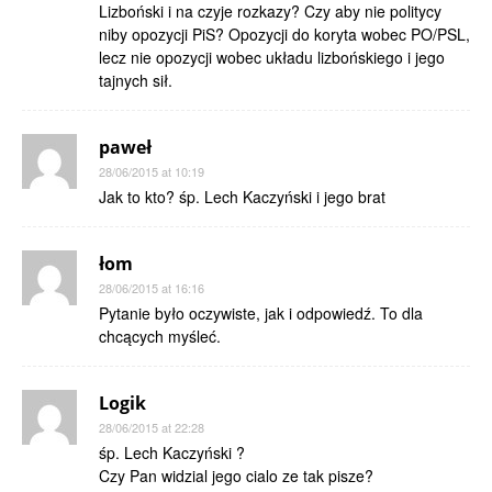
Lizboński i na czyje rozkazy? Czy aby nie politycy
niby opozycji PiS? Opozycji do koryta wobec PO/PSL,
lecz nie opozycji wobec układu lizbońskiego i jego
tajnych sił.
paweł
28/06/2015 at 10:19
Jak to kto? śp. Lech Kaczyński i jego brat
łom
28/06/2015 at 16:16
Pytanie było oczywiste, jak i odpowiedź. To dla
chcących myśleć.
Logik
28/06/2015 at 22:28
śp. Lech Kaczyński ?
Czy Pan widzial jego cialo ze tak pisze?