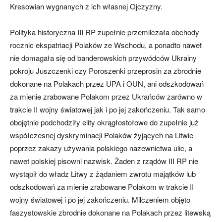
Kresowian wygnanych z ich własnej Ojczyzny.
Polityka historyczna III RP zupełnie przemilczała obchody
rocznic ekspatriacji Polaków ze Wschodu, a ponadto nawet
nie domagała się od banderowskich przywódców Ukrainy
pokroju Juszczenki czy Poroszenki przeprosin za zbrodnie
dokonane na Polakach przez UPA i OUN, ani odszkodowań
za mienie zrabowane Polakom przez Ukrańców zarówno w
trakcie II wojny światowej jak i po jej zakończeniu. Tak samo
obojętnie podchodziły elity okrągłostołowe do zupełnie już
współczesnej dyskryminacji Polaków żyjących na Litwie
poprzez zakazy używania polskiego nazewnictwa ulic, a
nawet polskiej pisowni nazwisk. Żaden z rządów III RP nie
wystąpił do władz Litwy z żądaniem zwrotu majątków lub
odszkodowań za mienie zrabowane Polakom w trakcie II
wojny światowej i po jej zakończeniu. Milczeniem objęto
faszystowskie zbrodnie dokonane na Polakach przez litewską