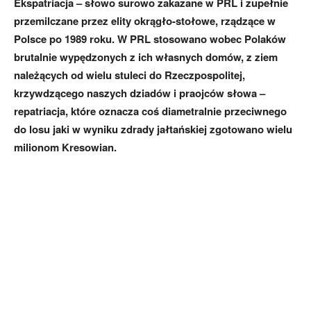
Ekspatriacja – słowo surowo zakazane w PRL i zupełnie
przemilczane przez elity okrągło-stołowe, rządzące w
Polsce po 1989 roku. W PRL stosowano wobec Polaków
brutalnie wypędzonych z ich własnych domów, z ziem
należących od wielu stuleci do Rzeczpospolitej,
krzywdzącego naszych dziadów i praojców słowa –
repatriacja, które oznacza coś diametralnie przeciwnego
do losu jaki w wyniku zdrady jałtańskiej zgotowano wielu
milionom Kresowian.