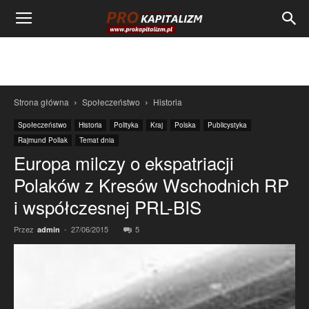
Strona główna
Społeczeństwo
Historia
Społeczeństwo
Historia
Polityka
Kraj
Polska
Publicystyka
Rajmund Pollak
Temat dnia
Europa milczy o ekspatriacji
Polaków z Kresów Wschodnich RP
i współczesnej PRL-BIS
Przez
-
27/06/2015
5
admin