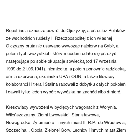
Repatriacja oznacza powrót do Ojczyzny, a przecież Polaków
ze wschodnich rubieży II Rzeczpospolitej z ich własnej
Ojczyzny brutalnie usuwano wywożąc najpierw na Sybir, a
potem tych wszystkich, którym cudem udało się przeżyć
następujące po sobie okupacje sowiecką (od 17 września
1939 do 21.06.1941), niemiecką, a potem ponownie radziecką,
armia czerwona, ukraińska UPA i OUN, a także litewscy
kolaboranci Hitlera i Stalina rabowali z dobytku całych pokoleń
i dawali tylko jeden wybór: wywózka na zachód albo śmierć.
Kresowiacy wywożeni w bydlęcych wagonach z Wołynia,
Wileńszczyzny, Ziemi Lwowskiej, Stanisławowa,
Nowogródka, Żytomierza i innych miast II. R.P. do Wrocławia,
Szczecina, , Opola, Zielonej Góry, Legnicy i innych miast Ziem