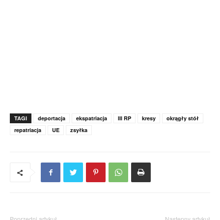
TAGI
deportacja
ekspatriacja
III RP
kresy
okrągły stół
repatriacja
UE
zsyłka
Poprzedni artykuł
Następny artykuł