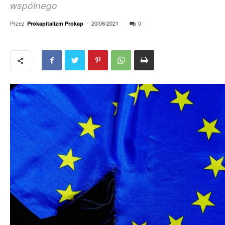
wspólnego
Przez
-
20/06/2021
0
Prokapitalizm Prokap