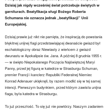
Dzisiaj jak nigdy wcześniej świat potrzebuje świętych w
garniturach. Beatyfikacja sługi Bożego Roberta
Schumana nie oznacza jednak „beatyfikacji” Unii
Europejskiej.
Dzisiaj prawie już nikt nie pamięta, że inspiracją do powstania
błękitnej unijnej flagi przedstawiającej dwanaście gwiazd był
eschatologiczny obraz Niewiasty z wieńcem z gwiazd
dwunastu w Apokalipsie św. Jana. A później 8 grudnia 1955 r.
— w święto Niepokalanego Poczęcia Najświętszej Maryi
Panny, przed jej figurą w katedrze w Strasburgu Schuman,
premier Francji i kanclerz Republiki Federalnej Niemiec
Konrad Adenauer uklęknęli, by razem modlić się w tej samej
intencji. Pierwszym budynkiem, przed którym zawisła unijna
flaga, była katedra w Strasburgu.
To już przeszłość. To się już nie powtórzy. Naszym zadaniem