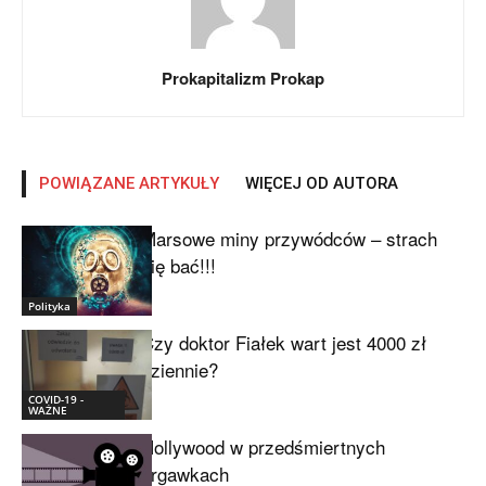
Prokapitalizm Prokap
POWIĄZANE ARTYKUŁY
WIĘCEJ OD AUTORA
Marsowe miny przywódców – strach
się bać!!!
Polityka
Czy doktor Fiałek wart jest 4000 zł
dziennie?
COVID-19 -
WAŻNE
Hollywood w przedśmiertnych
drgawkach