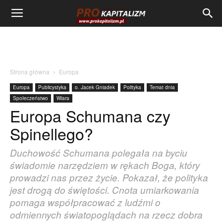
Strona główna
Europa
Europa
Publicystyka
o. Jacek Gniadek
Polityka
Temat dnia
Społeczeństwo
Wiara
Europa Schumana czy
Spinellego?
Duchowość Schumana polegała na byciu
świadomie narzędziem w rękach Boga, który
prowadzi nas przez życie. Pokazał, że polityka
jest drogą do świętości. Cnota umiarkowania
pomaga współpracować z ludźmi o
odmiennych światopoglądach na rzecz dobra