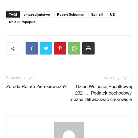
TAGI
chrześcijaństwo
Robert Schuman
Spinelli
UE
Unia Europejska
Poprzedni artykuł
Następny artykuł
Zdrada Rafała Ziemkiewicza?
Dzień Wolności Podatkowej
2021… Podatek dochodowy
można zlikwidować całkowicie