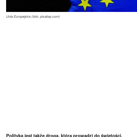
Unia Europejska (foto. pixabay.com)
Polityka jest także drogą, która prowadzi do świętości.