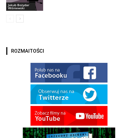
Jakub Bożydar
Wiśniewski
ROZMAITOŚCI