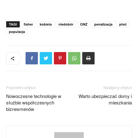
TAGI
fisher
kobieta
niedobór
ONZ
penalizacja
płeć
populacja
Poprzedni artykuł
Następny artykuł
Nowoczesne technologie w
Warto ubezpieczać domy i
służbie współczesnych
mieszkania
biznesmenów