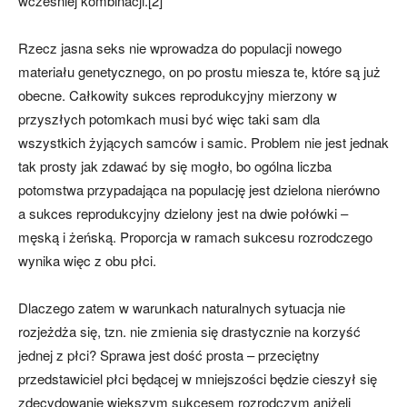
wcześniej kombinacji.[2]
Rzecz jasna seks nie wprowadza do populacji nowego
materiału genetycznego, on po prostu miesza te, które są już
obecne. Całkowity sukces reprodukcyjny mierzony w
przyszłych potomkach musi być więc taki sam dla
wszystkich żyjących samców i samic. Problem nie jest jednak
tak prosty jak zdawać by się mogło, bo ogólna liczba
potomstwa przypadająca na populację jest dzielona nierówno
a sukces reprodukcyjny dzielony jest na dwie połówki –
męską i żeńską. Proporcja w ramach sukcesu rozrodczego
wynika więc z obu płci.
Dlaczego zatem w warunkach naturalnych sytuacja nie
rozjeżdża się, tzn. nie zmienia się drastycznie na korzyść
jednej z płci? Sprawa jest dość prosta – przeciętny
przedstawiciel płci będącej w mniejszości będzie cieszył się
zdecydowanie większym sukcesem rozrodczym aniżeli