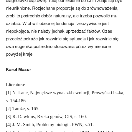
diagnostyki ciążowej. Tutaj odniesienie do Chin zdaje się być
nieuniknione. Rozjechane proporcje są do zrównoważenia,
zrobi to pośrednio dobór naturalny, ale trzeba pozwolić mu
działać. W chwili obecnej tendencja rzeczywiście jest
niepokojąca, nie należy jednak uprzedzać faktów. Czas
przecież pokaże jak rozwinie się sytuacja i jak rozwinie się
owa eugenika pośrednio stosowana przez wymienione
powyżej kraje.
Karol Mazur
Literatura:
[1] N. Lane, Największe wynalazki ewolucji, Prószyński i s-ka,
s. 154-186.
[2] Tamże, s. 165.
[3] R. Dawkins, Rzeka genów, CIS, s. 160.
[4] J. M. Smith, Problemy biologii. PWN, s.51.