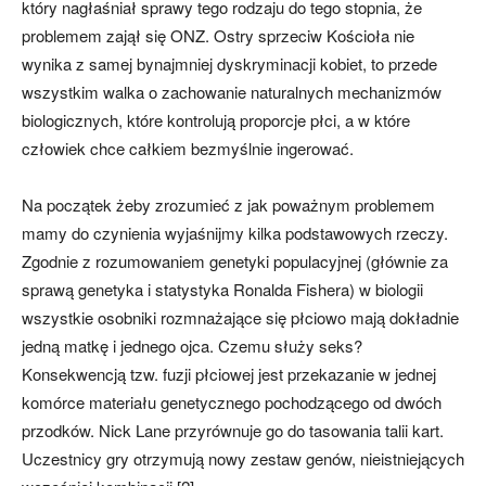
który nagłaśniał sprawy tego rodzaju do tego stopnia, że
problemem zajął się ONZ. Ostry sprzeciw Kościoła nie
wynika z samej bynajmniej dyskryminacji kobiet, to przede
wszystkim walka o zachowanie naturalnych mechanizmów
biologicznych, które kontrolują proporcje płci, a w które
człowiek chce całkiem bezmyślnie ingerować.
Na początek żeby zrozumieć z jak poważnym problemem
mamy do czynienia wyjaśnijmy kilka podstawowych rzeczy.
Zgodnie z rozumowaniem genetyki populacyjnej (głównie za
sprawą genetyka i statystyka Ronalda Fishera) w biologii
wszystkie osobniki rozmnażające się płciowo mają dokładnie
jedną matkę i jednego ojca. Czemu służy seks?
Konsekwencją tzw. fuzji płciowej jest przekazanie w jednej
komórce materiału genetycznego pochodzącego od dwóch
przodków. Nick Lane przyrównuje go do tasowania talii kart.
Uczestnicy gry otrzymują nowy zestaw genów, nieistniejących