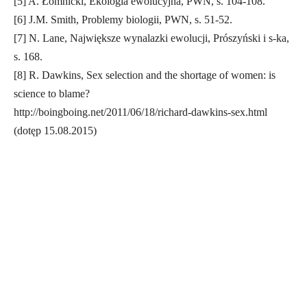
[5] A. Łomnicki, Ekologia ewolucyjna, PWN, s. 104-108.
[6] J.M. Smith, Problemy biologii, PWN, s. 51-52.
[7] N. Lane, Największe wynalazki ewolucji, Prószyński i s-ka,
s. 168.
[8] R. Dawkins, Sex selection and the shortage of women: is
science to blame?
http://boingboing.net/2011/06/18/richard-dawkins-sex.html
(dotęp 15.08.2015)