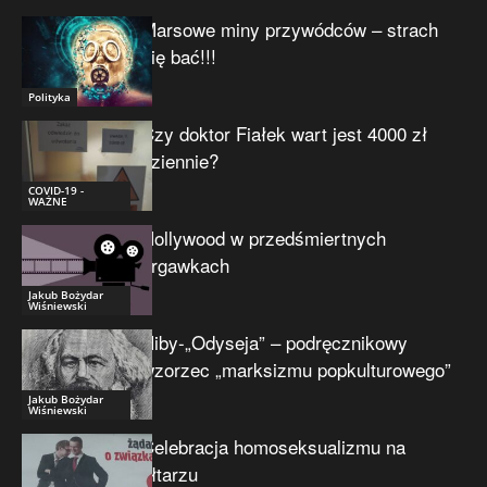
Marsowe miny przywódców – strach
się bać!!!
Polityka
Czy doktor Fiałek wart jest 4000 zł
dziennie?
COVID-19 -
WAŻNE
Hollywood w przedśmiertnych
drgawkach
Jakub Bożydar
Wiśniewski
Niby-„Odyseja” – podręcznikowy
wzorzec „marksizmu popkulturowego”
Jakub Bożydar
Wiśniewski
Celebracja homoseksualizmu na
ołtarzu