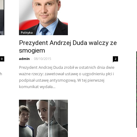
Polityka
Prezydent Andrzej Duda walczy ze
smogiem
admin
-
08/10/2015
0
2
Prezydent Andrzej Duda zrobił w ostatnich dnia dwie
ch
ważne rzeczy: zawetował ustawę o uzgodnieniu płci i
podpisał ustawę antysmogową. W tej pierwszej
komunikat wydała...