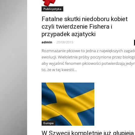
Publicystyka
Fatalne skutki niedoboru kobiet
czyli twierdzenie Fishera i
przypadek azjatycki
admin
-
20/08/2015
Rozmnażanie płciowe to jedna z największych zagad
ewolucji. Wieloletnie próby poczynione przez biolo
aby wyjaśnić fenomen płciowości potwierdzają jedyn
to, że w tej kwestii...
Europa
W Szwecji kompletnie już głupieją