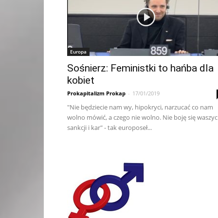
Europa
Sośnierz: Feministki to hańba dla
kobiet
Prokapitalizm Prokap
-
17/01/2019
"Nie będziecie nam wy, hipokryci, narzucać co nam
wolno mówić, a czego nie wolno. Nie boję się waszy
sankcji i kar" - tak europoseł...