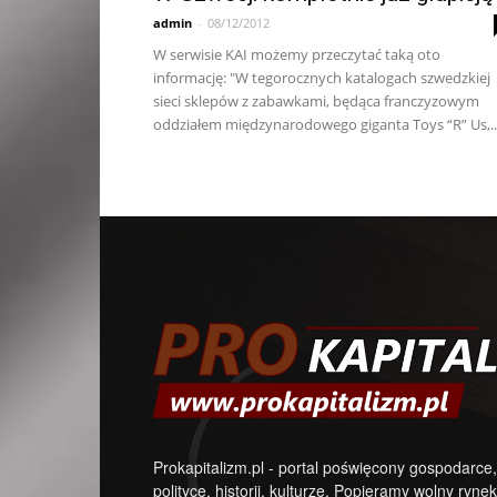
admin
-
08/12/2012
W serwisie KAI możemy przeczytać taką oto
informację: "W tegorocznych katalogach szwedzkiej
sieci sklepów z zabawkami, będąca franczyzowym
oddziałem międzynarodowego giganta Toys “R” Us,..
Prokapitalizm.pl - portal poświęcony gospodarce,
polityce, historii, kulturze. Popieramy wolny rynek