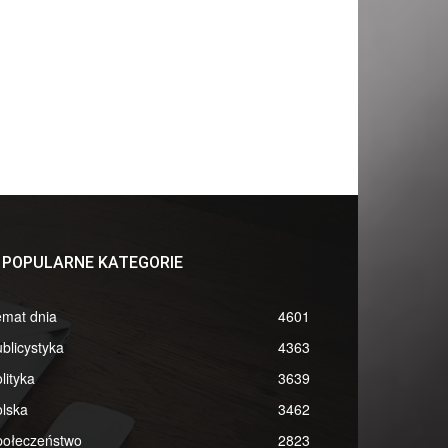
POPULARNE KATEGORIE
emat dnia
4601
blicystyka
4363
lityka
3639
lska
3462
połeczeństwo
2823