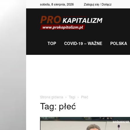
sobota, 8 sierpnia, 2026
Zaloguj się / Dołącz
Prokapitalizm,
gospodarka,
TOP
COVID-19 – WAŻNE
POLSKA
polityka,
historia,
Strona główna
Tagi
Płeć
Tag: płeć
newsy