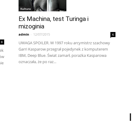
Kultura
Ex Machina, test Turinga i
mizoginia
admin
-
12/07/2015
6
0
UWAGA SPOILER. W 1997 roku arcymistrz szachowy
Garri Kasparow przegrał pojedynek z komputerem
ek
IBM, Deep Blue. Świat zamarł, porażka Kasparowa
gów
oznaczała, że po raz...
ie