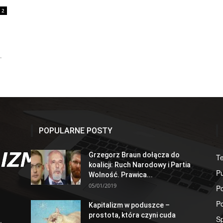
2
.
POPULARNE POSTY
Grzegorz Braun dołącza do
T
koalicji: Ruch Narodowy i Partia
Pu
Wolność. Prawica...
05/01/2019
Po
Po
Kapitalizm w poduszce –
prostota, która czyni cuda
S
,