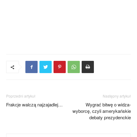
Poprzedni artykuł
Następny artykuł
Frakcje walczą najzajadlej…
Wygrać bitwę o widza-
wyborcę, czyli amerykańskie
debaty prezydenckie