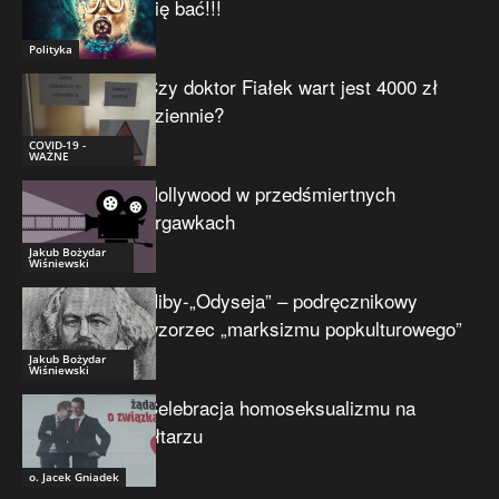
się bać!!!
Polityka
Czy doktor Fiałek wart jest 4000 zł
dziennie?
COVID-19 -
WAŻNE
Hollywood w przedśmiertnych
drgawkach
Jakub Bożydar
Wiśniewski
Niby-„Odyseja” – podręcznikowy
wzorzec „marksizmu popkulturowego”
Jakub Bożydar
Wiśniewski
Celebracja homoseksualizmu na
ołtarzu
o. Jacek Gniadek