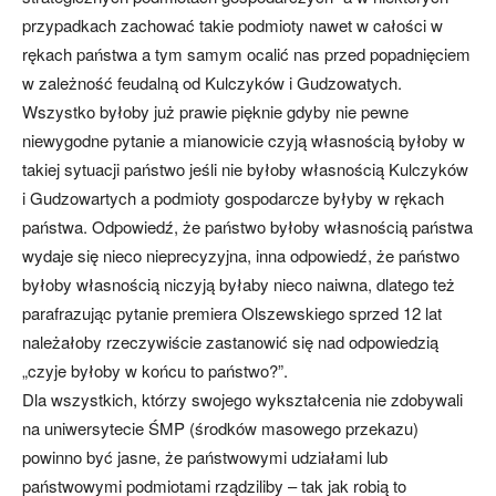
przypadkach zachować takie podmioty nawet w całości w
rękach państwa a tym samym ocalić nas przed popadnięciem
w zależność feudalną od Kulczyków i Gudzowatych.
Wszystko byłoby już prawie pięknie gdyby nie pewne
niewygodne pytanie a mianowicie czyją własnością byłoby w
takiej sytuacji państwo jeśli nie byłoby własnością Kulczyków
i Gudzowartych a podmioty gospodarcze byłyby w rękach
państwa. Odpowiedź, że państwo byłoby własnością państwa
wydaje się nieco nieprecyzyjna, inna odpowiedź, że państwo
byłoby własnością niczyją byłaby nieco naiwna, dlatego też
parafrazując pytanie premiera Olszewskiego sprzed 12 lat
należałoby rzeczywiście zastanowić się nad odpowiedzią
„czyje byłoby w końcu to państwo?”.
Dla wszystkich, którzy swojego wykształcenia nie zdobywali
na uniwersytecie ŚMP (środków masowego przekazu)
powinno być jasne, że państwowymi udziałami lub
państwowymi podmiotami rządziliby – tak jak robią to