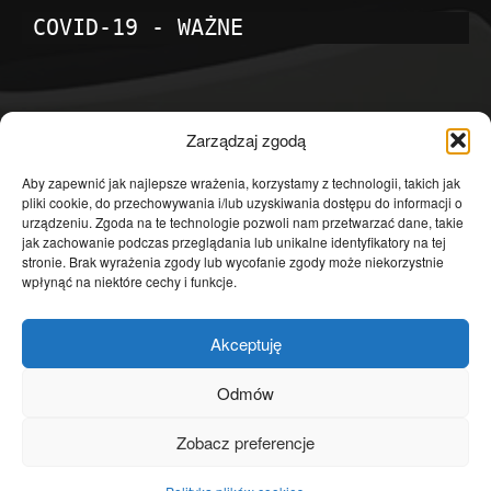
COVID-19 - WAŻNE
POPULARNE KATEGORIE
Zarządzaj zgodą
Temat dnia
4601
Aby zapewnić jak najlepsze wrażenia, korzystamy z technologii, takich jak
pliki cookie, do przechowywania i/lub uzyskiwania dostępu do informacji o
Publicystyka
4363
urządzeniu. Zgoda na te technologie pozwoli nam przetwarzać dane, takie
jak zachowanie podczas przeglądania lub unikalne identyfikatory na tej
Polityka
3639
stronie. Brak wyrażenia zgody lub wycofanie zgody może niekorzystnie
Polska
3462
wpłynąć na niektóre cechy i funkcje.
Społeczeństwo
2823
Akceptuję
Kraj
1290
Gospodarka
1230
Odmów
Europa
866
Zobacz preferencje
Świat
595