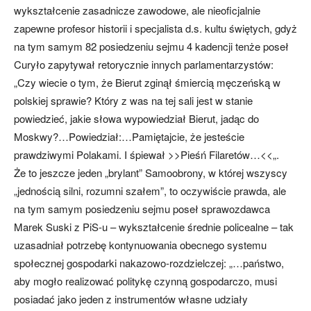
wykształcenie zasadnicze zawodowe, ale nieoficjalnie
zapewne profesor historii i specjalista d.s. kultu świętych, gdyż
na tym samym 82 posiedzeniu sejmu 4 kadencji tenże poseł
Curyło zapytywał retorycznie innych parlamentarzystów:
„Czy wiecie o tym, że Bierut zginął śmiercią męczeńską w
polskiej sprawie? Który z was na tej sali jest w stanie
powiedzieć, jakie słowa wypowiedział Bierut, jadąc do
Moskwy?…Powiedział:…Pamiętajcie, że jesteście
prawdziwymi Polakami. I śpiewał >>Pieśń Filaretów…<<„.
Że to jeszcze jeden „brylant” Samoobrony, w której wszyscy
„jednością silni, rozumni szałem”, to oczywiście prawda, ale
na tym samym posiedzeniu sejmu poseł sprawozdawca
Marek Suski z PiS-u – wykształcenie średnie policealne – tak
uzasadniał potrzebę kontynuowania obecnego systemu
społecznej gospodarki nakazowo-rozdzielczej: „…państwo,
aby mogło realizować politykę czynną gospodarczo, musi
posiadać jako jeden z instrumentów własne udziały