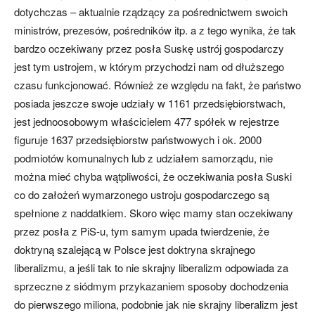
dotychczas – aktualnie rządzący za pośrednictwem swoich
ministrów, prezesów, pośredników itp. a z tego wynika, że tak
bardzo oczekiwany przez posła Suskę ustrój gospodarczy
jest tym ustrojem, w którym przychodzi nam od dłuższego
czasu funkcjonować. Również ze względu na fakt, że państwo
posiada jeszcze swoje udziały w 1161 przedsiębiorstwach,
jest jednoosobowym właścicielem 477 spółek w rejestrze
figuruje 1637 przedsiębiorstw państwowych i ok. 2000
podmiotów komunalnych lub z udziałem samorządu, nie
można mieć chyba wątpliwości, że oczekiwania posła Suski
co do założeń wymarzonego ustroju gospodarczego są
spełnione z naddatkiem. Skoro więc mamy stan oczekiwany
przez posła z PiS-u, tym samym upada twierdzenie, że
doktryną szalejącą w Polsce jest doktryna skrajnego
liberalizmu, a jeśli tak to nie skrajny liberalizm odpowiada za
sprzeczne z siódmym przykazaniem sposoby dochodzenia
do pierwszego miliona, podobnie jak nie skrajny liberalizm jest