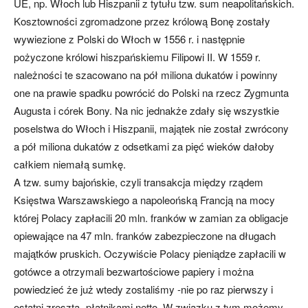
UE, np. Włoch lub Hiszpanii z tytułu tzw. sum neapolitańskich.
Kosztowności zgromadzone przez królową Bonę zostały
wywiezione z Polski do Włoch w 1556 r. i następnie
pożyczone królowi hiszpańskiemu Filipowi II. W 1559 r.
należności te szacowano na pół miliona dukatów i powinny
one na prawie spadku powrócić do Polski na rzecz Zygmunta
Augusta i córek Bony. Na nic jednakże zdały się wszystkie
poselstwa do Włoch i Hiszpanii, majątek nie został zwrócony
a pół miliona dukatów z odsetkami za pięć wieków dałoby
całkiem niemałą sumkę.
A tzw. sumy bajońskie, czyli transakcja między rządem
Księstwa Warszawskiego a napoleońską Francją na mocy
której Polacy zapłacili 20 mln. franków w zamian za obligacje
opiewające na 47 mln. franków zabezpieczone na długach
majątków pruskich. Oczywiście Polacy pieniądze zapłacili w
gotówce a otrzymali bezwartościowe papiery i można
powiedzieć że już wtedy zostaliśmy -nie po raz pierwszy i
ostatni zresztą- płatnikami netto. W związku z tym możemy