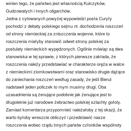
winien tego, że państwo jest własnością Kulczyków,
Gudzowatych i innych oligarchów.
Jedna z cytowanych powyżej wypowiedzi posła Curyły
pochodzi z debaty polskiego sejmu nt. dochodzenia roszczeń
od strony niemieckiej za zniszczenia wojenne, które to
roszczenia miałyby stanowić odwet strony polskiej za
postulaty niemieckich wypędzonych. Ogólnie mówiąc są dwa
stanowiska w tej sprawie, z których pierwsze zakłada, że
roszczenia należy przedstawiać w charakterze oręża w walce
z niemieckimi ziomkowstwami oraz stanowisko drugie dążące
do zaniechania roszczeń według zasady, że jeśli Bierut
nadstawił jeden policzek to mym musimy drugi. Oba
uzasadnienia są żenujące podobnie jak żenujące jest to
długoletnie już narodowe żebractwo polskiej szlachty gołoty.
Zamiast komentarza przypomnieć należałoby z tej okazji, że
warto byłoby wreszcie obliczyć i przedstawić nasze
roszczenia wobec rządu innych państw członków wspólnoty