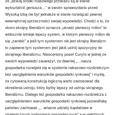
że „dzisiaj środki masowego przekazu są w stanie
wykształcić geniusza…” w swoim sprawozdaniu przed
Wysoką Izbą nie był jednakże w stanie rozwiązać pewnej
wewnętrznej sprzeczności swojej wypowiedzi. Chodzi o to, że
skoro skrajny liberalizm oznacza „ukraść pierwszy milion” to
widocznie istnieje lepszy system, w którym pierwszy milion da
się „zarobić” a jeśli tym systemem nie jest skrajny liberalizm
to zapewne tym systemem jest jakiś ustrój opozycyjny do
skrajnego liberalizmu. Nieoceniony poseł Curyło w jednej ze
swoich wypowiedzi zauważył, że dawniej „…nasza
gospodarka rozwijała się w systemie nakazowo-rozdzielczym
bez uwzględnienia warunków gospodarki rynkowej” i myślę,
że cytowaną konstrukcję logiczną warto zastosować dla
określenia ustroju, który byłby lepszy od ustroju skrajnego
liberalizmu. Dlatego też gospodarka nakazowo-rozdzielcza z
uwzględnieniem warunków gospodarki rynkowej pozwoliłaby
państwu zachować „…własne udziały kapitałowe w
strategicznych podmiotach gospodarczych” a w niektórych