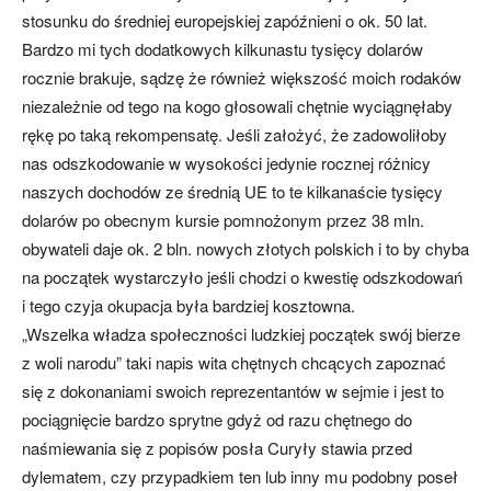
stosunku do średniej europejskiej zapóźnieni o ok. 50 lat.
Bardzo mi tych dodatkowych kilkunastu tysięcy dolarów
rocznie brakuje, sądzę że również większość moich rodaków
niezależnie od tego na kogo głosowali chętnie wyciągnęłaby
rękę po taką rekompensatę. Jeśli założyć, że zadowoliłoby
nas odszkodowanie w wysokości jedynie rocznej różnicy
naszych dochodów ze średnią UE to te kilkanaście tysięcy
dolarów po obecnym kursie pomnożonym przez 38 mln.
obywateli daje ok. 2 bln. nowych złotych polskich i to by chyba
na początek wystarczyło jeśli chodzi o kwestię odszkodowań
i tego czyja okupacja była bardziej kosztowna.
„Wszelka władza społeczności ludzkiej początek swój bierze
z woli narodu” taki napis wita chętnych chcących zapoznać
się z dokonaniami swoich reprezentantów w sejmie i jest to
pociągnięcie bardzo sprytne gdyż od razu chętnego do
naśmiewania się z popisów posła Curyły stawia przed
dylematem, czy przypadkiem ten lub inny mu podobny poseł