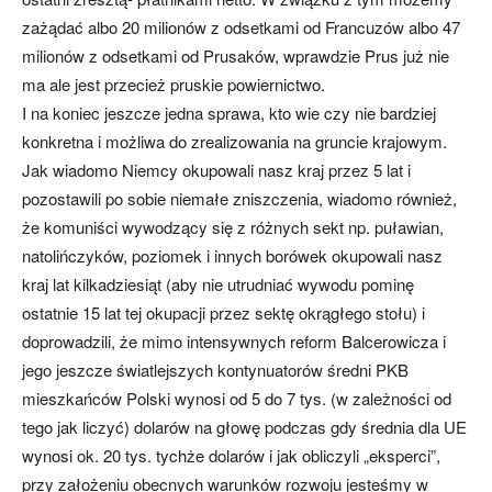
zażądać albo 20 milionów z odsetkami od Francuzów albo 47
milionów z odsetkami od Prusaków, wprawdzie Prus już nie
ma ale jest przecież pruskie powiernictwo.
I na koniec jeszcze jedna sprawa, kto wie czy nie bardziej
konkretna i możliwa do zrealizowania na gruncie krajowym.
Jak wiadomo Niemcy okupowali nasz kraj przez 5 lat i
pozostawili po sobie niemałe zniszczenia, wiadomo również,
że komuniści wywodzący się z różnych sekt np. puławian,
natolińczyków, poziomek i innych borówek okupowali nasz
kraj lat kilkadziesiąt (aby nie utrudniać wywodu pominę
ostatnie 15 lat tej okupacji przez sektę okrągłego stołu) i
doprowadzili, że mimo intensywnych reform Balcerowicza i
jego jeszcze światlejszych kontynuatorów średni PKB
mieszkańców Polski wynosi od 5 do 7 tys. (w zależności od
tego jak liczyć) dolarów na głowę podczas gdy średnia dla UE
wynosi ok. 20 tys. tychże dolarów i jak obliczyli „eksperci”,
przy założeniu obecnych warunków rozwoju jesteśmy w