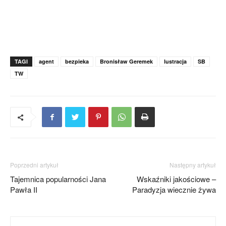
TAGI
agent
bezpieka
Bronisław Geremek
lustracja
SB
TW
Poprzedni artykuł
Następny artykuł
Tajemnica popularności Jana
Wskaźniki jakościowe –
Pawła II
Paradyzja wiecznie żywa