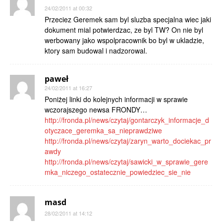
24/02/2011 at 00:32
Przeciez Geremek sam byl sluzba specjalna wiec jaki
dokument mial potwierdzac, ze byl TW? On nie byl
werbowany jako wspolpracownik bo byl w ukladzie,
ktory sam budowal i nadzorowal.
paweł
24/02/2011 at 16:27
Poniżej linki do kolejnych informacji w sprawie
wczorajszego newsa FRONDY…
http://fronda.pl/news/czytaj/gontarczyk_informacje_d
otyczace_geremka_sa_nieprawdziwe
http://fronda.pl/news/czytaj/zaryn_warto_dociekac_pr
awdy
http://fronda.pl/news/czytaj/sawicki_w_sprawie_gere
mka_niczego_ostatecznie_powiedziec_sie_nie
masd
28/02/2011 at 14:12