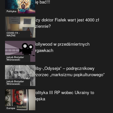
się bać!!!
Polityka
Czy doktor Fiałek wart jest 4000 zł
dziennie?
COVID-19 -
WAŻNE
Hollywood w przedśmiertnych
drgawkach
Jakub Bożydar
Wiśniewski
Niby-„Odyseja” – podręcznikowy
wzorzec „marksizmu popkulturowego”
Jakub Bożydar
Wiśniewski
Polityka III RP wobec Ukrainy to
klęska
Europa