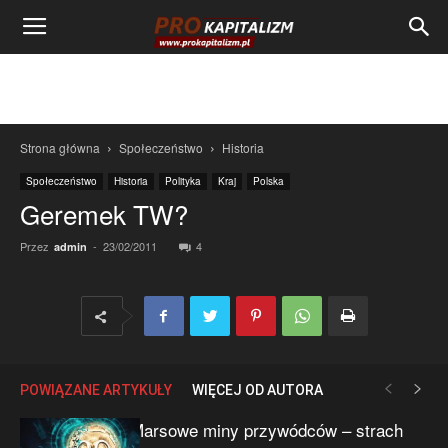
Strona główna
Społeczeństwo
Historia
Społeczeństwo
Historia
Polityka
Kraj
Polska
Geremek TW?
Przez
-
23/02/2011
4
admin
POWIĄZANE ARTYKUŁY
WIĘCEJ OD AUTORA
Marsowe miny przywódców – strach