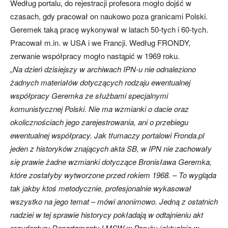
Według portalu, do rejestracji profesora mogło dojść w
czasach, gdy pracował on naukowo poza granicami Polski.
Geremek taką pracę wykonywał w latach 50-tych i 60-tych.
Pracował m.in. w USA i we Francji. Według FRONDY,
zerwanie współpracy mogło nastąpić w 1969 roku.
„Na dzień dzisiejszy w archiwach IPN-u nie odnaleziono
żadnych materiałów dotyczących rodzaju ewentualnej
współpracy Geremka ze służbami specjalnymi
komunistycznej Polski. Nie ma wzmianki o dacie oraz
okolicznościach jego zarejestrowania, ani o przebiegu
ewentualnej współpracy. Jak tłumaczy portalowi Fronda.pl
jeden z historyków znających akta SB, w IPN nie zachowały
się prawie żadne wzmianki dotyczące Bronisława Geremka,
które zostałyby wytworzone przed rokiem 1968. – To wygląda
tak jakby ktoś metodycznie, profesjonalnie wykasował
wszystko na jego temat – mówi anonimowo. Jedną z ostatnich
nadziei w tej sprawie historycy pokładają w odtajnieniu akt
rezydentury Departamentu I MSW w Paryżu (aktualnie w