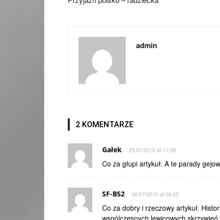
admin
2 KOMENTARZE
Gałek
25/07/2010 at 11:09
Co za głupi artykuł. A te parady gej
SF-B52
26/07/2010 at 06:05
Co za dobry i rzeczowy artykuł. Hist
wspólczesnych lewicowych skrzywień. 