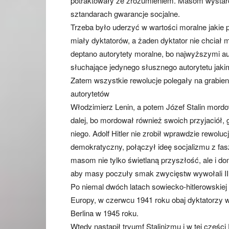
potraktowały ze zrozumieniem. Masom wystarcz
sztandarach gwarancje socjalne.
Trzeba było uderzyć w wartości moralne jakie 
miały dyktatorów, a żaden dyktator nie chciał
deptano autorytety moralne, bo najwyższymi a
słuchające jedynego słusznego autorytetu jakim
Zatem wszystkie rewolucje polegały na grabieni
autorytetów
Włodzimierz Lenin, a potem Józef Stalin mordo
dalej, bo mordował również swoich przyjaciół, g
niego. Adolf Hitler nie zrobił wprawdzie rewol
demokratyczny, połączył ideę socjalizmu z fa
masom nie tylko świetlaną przyszłość, ale i dom
aby masy poczuły smak zwycięstw wywołali II
Po niemal dwóch latach sowiecko-hitlerowskie
Europy, w czerwcu 1941 roku obaj dyktatorzy wz
Berlina w 1945 roku.
Wtedy nastąpił tryumf Stalinizmu i w tej częś