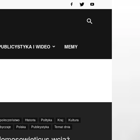
PUBLICYSTYKA I WIDEO
MEMY
połeczeństwo
Historia
Polityka
Kraj
Kultura
byczaje
Polska
Publicystyka
Temat dnia
omosowieticus wciąż