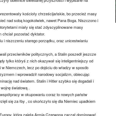
yły obietnice świetlanej przyszłości i wypisane na
prezentowały kościoły chrześcijańskie, bo przecież masy
 mieć nad sobą kogokolwiek, nawet Pana Boga. Niszczono i
utorytetami miały się stać zdyscyplinowane masy
 chciał pozostać dyktator.
u i niszczeniu starego porządku, oraz unicestwianiu
wali przeciwników politycznych, a Stalin poszedł jeszcze
dy tylko któryś z nich okazywał się inteligentniejszy od
ucji w Niemczech, lecz po dojściu do władzy w sposób
szyzmem i wprowadził narodowy socjalizm, obiecując
inację nad światem. Stalin i Hitler szybko się dogadali i
 wojnę światową .
j współpracy w okupowaniu coraz to nowych państw
ięli się za łby , co skończyło się dla Niemiec upadkiem
ci Europy, którą zajęła Armia Czerwona zaczął dominować