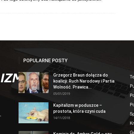
POPULARNE POSTY
Grzegorz Braun dołącza do
T
koalicji: Ruch Narodowy i Partia
Pu
Wolność. Prawica...
05/01/2019
Po
Po
Kapitalizm w poduszce –
prostota, która czyni cuda
S
,
14/11/2018
Kr
G