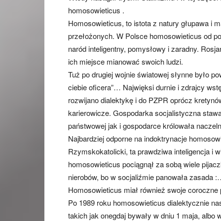
homosowieticus .
Homosowieticus, to istota z natury głupawa i 
przełożonych. W Polsce homosowieticus od poc
naród inteligentny, pomysłowy i zaradny. Rosja
ich miejsce mianować swoich ludzi.
Tuż po drugiej wojnie światowej słynne było po
ciebie oficera”… Najwięksi durnie i zdrajcy 
rozwijano dialektykę i do PZPR oprócz kretynów
karierowicze. Gospodarka socjalistyczna stawał
państwowej jak i gospodarce królowała naczelna
Najbardziej odporne na indoktrynacje homosowi
Rzymskokatolicki, ta prawdziwa inteligencja i
homosowieticus pociągnął za sobą wiele pijac
nierobów, bo w socjaliźmie panowała zasada :…
Homosowieticus miał również swoje coroczne 
Po 1989 roku homosowieticus dialektycznie na
takich jak onegdaj bywały w dniu 1 maja, albo w