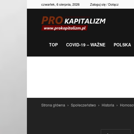
czwartek, 6 sierpnia, 2026
Zaloguj się / Dołącz
Prokapitalizm,
gospodarka,
TOP
COVID-19 – WAŻNE
POLSKA
polityka,
historia,
Strona główna
Społeczeństwo
Historia
Homosow
newsy