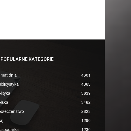
POPULARNE KATEGORIE
emat dnia
4601
blicystyka
4363
lityka
3639
lska
3462
połeczeństwo
2823
aj
1290
ospodarka
1230