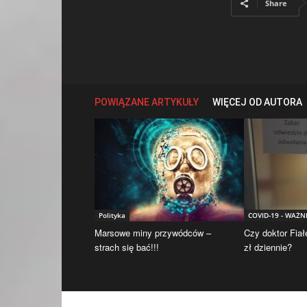
Share
POWIĄZANE ARTYKUŁY
WIĘCEJ OD AUTORA
Polityka
COVID-19 - WAŻN
Marsowe miny przywódców –
Czy doktor Fiał
strach się bać!!!
zł dziennie?