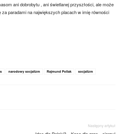
om ani dobrobytu , ani świetlanej przyszłości, ale może
ę za paradami na największych placach w imię równości
s
narodowy socjalizm
Rajmund Pollak
socjalizm
Następny artykuł
Idee dla Polski? – Kasa dla gran…ciarzy!