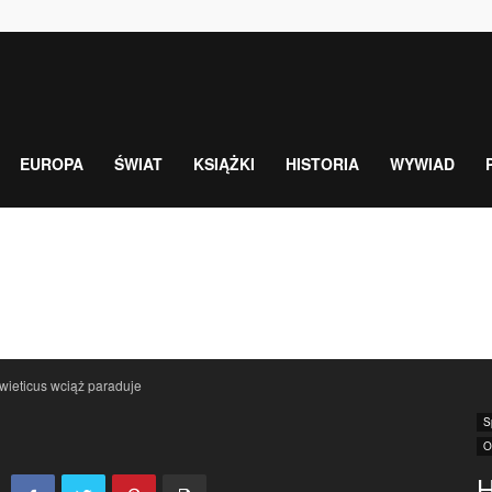
EUROPA
ŚWIAT
KSIĄŻKI
HISTORIA
WYWIAD
ieticus wciąż paraduje
S
O
H