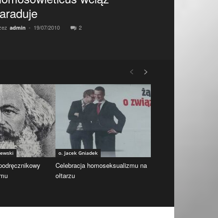
araduje
zez
-
19/07/2010
2
admin
iewski
o. Jacek Gniadek
 podręcznikowy
Celebracja homoseksualizmu na
zmu
ołtarzu