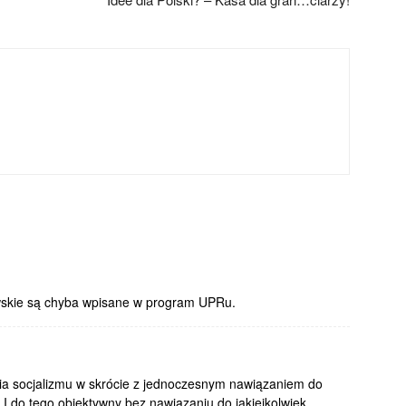
owskie są chyba wpisane w program UPRu.
oria socjalizmu w skrócie z jednoczesnym nawiązaniem do
I do tego obiektywny bez nawiązaniu do jakiejkolwiek