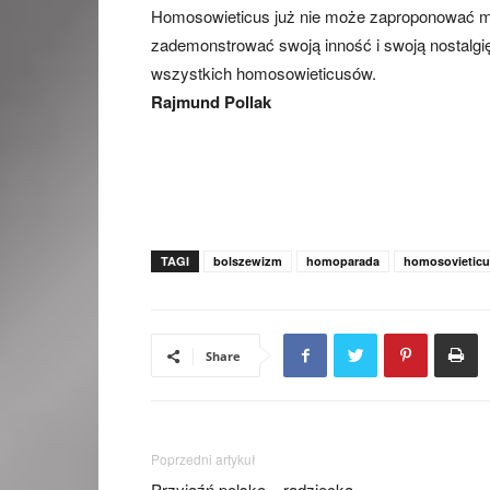
Homosowieticus już nie może zaproponować mas
zademonstrować swoją inność i swoją nostalgi
wszystkich homosowieticusów.
Rajmund Pollak
TAGI
bolszewizm
homoparada
homosovieticu
Share
Poprzedni artykuł
Przyjaźń polsko – radziecka