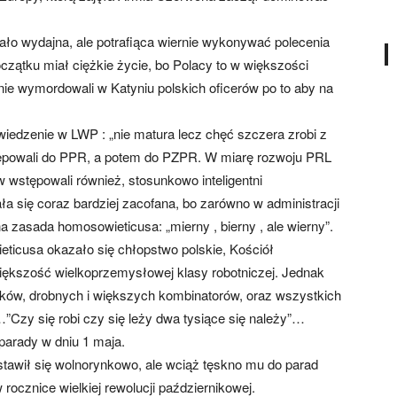
mało wydajna, ale potrafiąca wiernie wykonywać polecenia
zątku miał ciężkie życie, bo Polacy to w większości
nie wymordowali w Katyniu polskich oficerów po to aby na
wiedzenie w LWP : „nie matura lecz chęć szczera zrobi z
wstępowali do PPR, a potem do PZPR. W miarę rozwoju PRL
 wstępowali również, stosunkowo inteligentni
a się coraz bardziej zacofana, bo zarówno w administracji
 zasada homosowieticusa: „mierny , bierny , ale wierny”.
eticusa okazało się chłopstwo polskie, Kościół
 większość wielkoprzemysłowej klasy robotniczej. Jednak
zków, drobnych i większych kombinatorów, oraz wszystkich
”Czy się robi czy się leży dwa tysiące się należy”…
parady w dniu 1 maja.
stawił się wolnorynkowo, ale wciąż tęskno mu do parad
 rocznice wielkiej rewolucji październikowej.