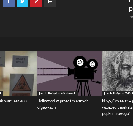
p
Pr
E
Jakub Bożydar Wiśniewski
Jakub Bożydar Wiśn
ek wart jest 4000
Hollywood w przedśmiertnych
Niby-„Odyseja” –
drgawkach
wzorzec „marksi
popkulturowego”