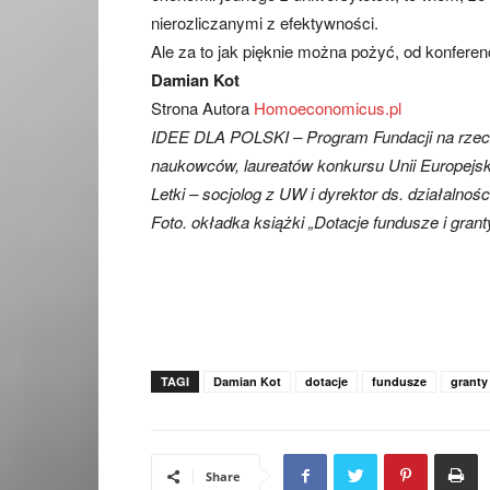
nierozliczanymi z efektywności.
Ale za to jak pięknie można pożyć, od konferen
Damian Kot
Strona Autora
Homoeconomicus.pl
IDEE DLA POLSKI – Program Fundacji na rzecz
naukowców, laureatów konkursu Unii Europejski
Letki – socjolog z UW i dyrektor ds. działaln
Foto. okładka książki „Dotacje fundusze i grant
TAGI
Damian Kot
dotacje
fundusze
granty
Share