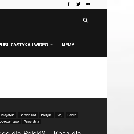
PUBLICYSTYKA I WIDEO
MEMY
ublicystyka
Damian Kot
Polityka
Kraj
Polska
połeczeństwo
Temat dnia
dee dla Polski? – Kasa dla