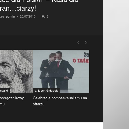
ran…ciarzy!
zez
-
20/07/2010
8
admin
iewski
o. Jacek Gniadek
 podręcznikowy
Celebracja homoseksualizmu na
zmu
ołtarzu