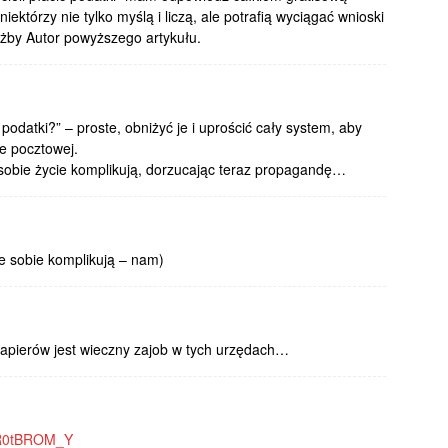
którzy nie tylko myślą i liczą, ale potrafią wyciągać wnioski
iażby Autor powyższego artykułu.
 podatki?” – proste, obniżyć je i uprościć cały system, aby
e pocztowej.
sobie życie komplikują, dorzucając teraz propagandę…
ie sobie komplikują – nam)
papierów jest wieczny zajob w tych urzędach…
SR0tBROM_Y