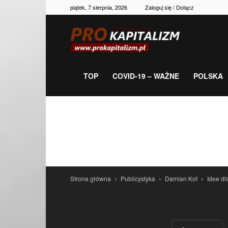
piątek, 7 sierpnia, 2026
Zaloguj się / Dołącz
Prokapitalizm,
gospodarka,
TOP
COVID-19 – WAŻNE
POLSKA
polityka,
historia,
Strona główna
Publicystyka
Damian Kot
Idee dl
newsy