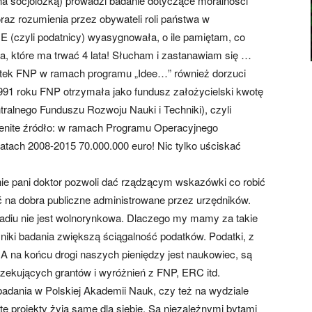
na socjolożką) prowadzi badanie dotyczące moralności
raz rozumienia przez obywateli roli państwa w
UE (czyli podatnicy) wyasygnowała, o ile pamiętam, co
a, które ma trwać 4 lata! Słucham i zastanawiam się …
datek FNP w ramach programu „Idee…” również dorzuci
991 roku FNP otrzymała jako fundusz założycielski kwotę
tralnego Funduszu Rozwoju Nauki i Techniki), czyli
ienite źródło: w ramach Programu Operacyjnego
atach 2008-2015 70.000.000 euro! Nic tylko uściskać
e pani doktor pozwoli dać rządzącym wskazówki co robić
żyć na dobra publiczne administrowane przez urzędników.
diu nie jest wolnorynkowa. Dlaczego my mamy za takie
niki badania zwiększą ściągalność podatków. Podatki, z
 A na końcu drogi naszych pieniędzy jest naukowiec, są
kujących grantów i wyróżnień z FNP, ERC itd.
ania w Polskiej Akademii Nauk, czy też na wydziale
te projekty żyją same dla siebie. Są niezależnymi bytami