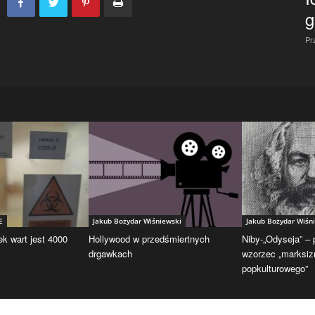
g
Pr
E
Jakub Bożydar Wiśniewski
Jakub Bożydar Wiśn
ek wart jest 4000
Hollywood w przedśmiertnych
Niby-„Odyseja” –
drgawkach
wzorzec „marksi
popkulturowego”