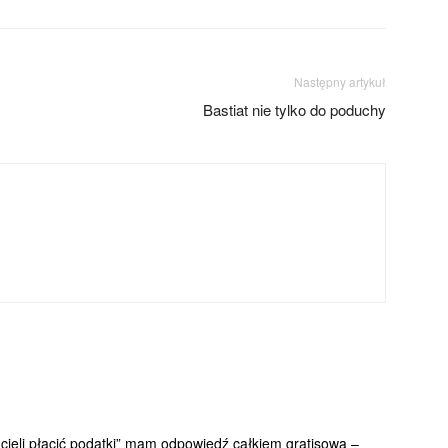
Następny artykuł
Bastiat nie tylko do poduchy
hcieli płacić podatki” mam odpowiedź całkiem gratisową –