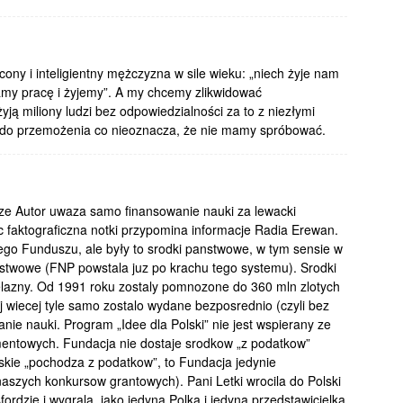
ony i inteligientny mężczyzna w sile wieku: „niech żyje nam
mamy pracę i żyjemy”. A my chcemy zlikwidować
yją miliony ludzi bez odpowiedzialności za to z niezłymi
y do przemożenia co nieoznacza, że nie mamy spróbować.
 ze Autor uwaza samo finansowanie nauki za lewacki
c faktograficzna notki przypomina informacje Radia Erewan.
ego Funduszu, ale były to srodki panstwowe, w tym sensie w
nstwowe (FNP powstala juz po krachu tego systemu). Srodki
 zelazny. Od 1991 roku zostaly pomnozone do 360 mln zlotych
j wiecej tyle samo zostalo wydane bezposrednio (czyli bez
nie nauki. Program „Idee dla Polski” nie jest wspierany ze
mentowych. Fundacja nie dostaje srodkow „z podatkow”
jskie „pochodza z podatkow”, to Fundacja jedynie
naszych konkursow grantowych). Pani Letki wrocila do Polski
rdzie i wygrala, jako jedyna Polka i jedyna przedstawicielka