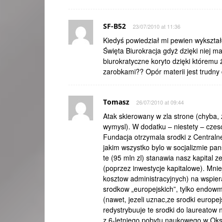
SF-B52
23/07/2010 at 11:36
Kiedyś powiedział mi pewien wykształc
Święta Biurokracja gdyż dzięki niej 
biurokratyczne koryto dzięki któremu ż
zarobkami?? Opór materii jest trudn
Tomasz
26/07/2010 at 09:44
Atak skierowany w zla strone (chyba,
wymysl). W dodatku – niestety – czes
Fundacja otrzymala srodki z Centraln
jakim wszystko bylo w socjalizmie pa
te (95 mln zl) stanawia nasz kapital
(poprzez inwestycje kapitalowe). Mnie
kosztow administracyjnych) na wspiera
srodkow „europejskich”, tylko endow
(nawet, jezeli uznac,ze srodki europe
redystrybuuje te srodki do laureatow 
z 6-letniego pobytu naukowego w Oksfo