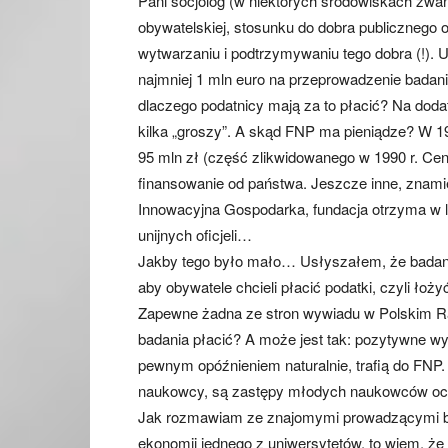
Pani socjolog (w niektórych środowiskach zwa
obywatelskiej, stosunku do dobra publicznego o
wytwarzaniu i podtrzymywaniu tego dobra (!). 
najmniej 1 mln euro na przeprowadzenie badani
dlaczego podatnicy mają za to płacić? Na do
kilka „groszy”. A skąd FNP ma pieniądze? W 1
95 mln zł (część zlikwidowanego w 1990 r. Cen
finansowanie od państwa. Jeszcze inne, znam
Innowacyjna Gospodarka, fundacja otrzyma w l
unijnych oficjeli…
Jakby tego było mało… Usłyszałem, że badani
aby obywatele chcieli płacić podatki, czyli ło
Zapewne żadna ze stron wywiadu w Polskim Ra
badania płacić? A może jest tak: pozytywne wy
pewnym opóźnieniem naturalnie, trafią do FNP.
naukowcy, są zastępy młodych naukowców ocze
Jak rozmawiam ze znajomymi prowadzącymi bad
ekonomii jednego z uniwersytetów, to wiem, że 