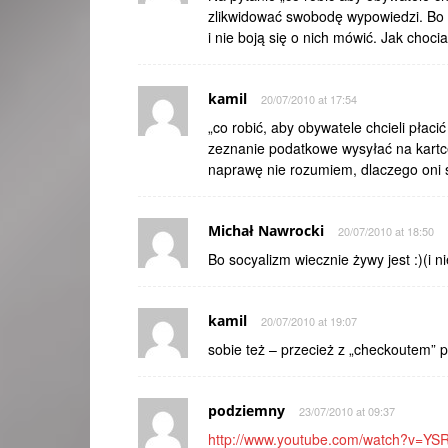
zlikwidować swobodę wypowiedzi. Bo nie
i nie boją się o nich mówić. Jak choc
kamil
20/07/2010 at 17:54
„co robić, aby obywatele chcieli płacić
zeznanie podatkowe wysyłać na kartc
naprawę nie rozumiem, dlaczego oni 
Michał Nawrocki
20/07/2010 at 18:50
Bo socyalizm wiecznie żywy jest :)(i n
kamil
20/07/2010 at 19:07
sobie też – przecież z „checkoutem” 
podziemny
23/07/2010 at 09:37
http://www.youtube.com/watch?v=Y