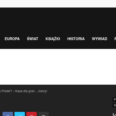
EUROPA
ŚWIAT
KSIĄŻKI
HISTORIA
WYWIAD
a Polski? – Kasa dla gran…ciarzy!
P
S
I