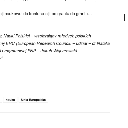
cji naukowej do konferencji, od grantu do grantu…
 Nauki Polskiej – wspierający młodych polskich
ej ERC (European Research Council) – udział – dr Natalia
ości programowej FNP – Jakub Wojnarowski
y”
nauka
Unia Europejska