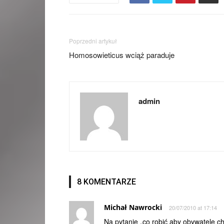
Poprzedni artykuł
Homosowieticus wciąż paraduje
admin
8 KOMENTARZE
Michał Nawrocki
20/07/2010 at 17:14
Na pytanie „co robić aby obywatele c