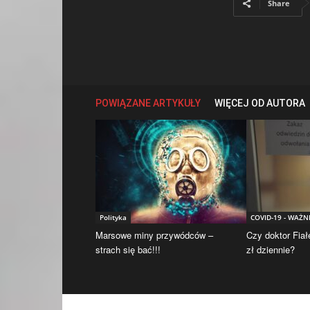
Share
POWIĄZANE ARTYKUŁY
WIĘCEJ OD AUTORA
Polityka
COVID-19 - WAŻN
Marsowe miny przywódców –
Czy doktor Fiał
strach się bać!!!
zł dziennie?