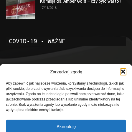
Komisja ds. Amber Gold – czy było warto?
17/11/2018
COVID-19 - WAŻNE
POPULARNE KATEGORIE
Zarządzaj zgodą
Temat dnia
4601
Aby zapewnić jak najlepsze wrażenia, korzystamy z technologii, takich jak
pliki cookie, do przechowywania i/lub uzyskiwania dostępu do informacji o
Publicystyka
4363
urządzeniu. Zgoda na te technologie pozwoli nam przetwarzać dane, takie
jak zachowanie podczas przeglądania lub unikalne identyfikatory na tej
Polityka
3639
stronie. Brak wyrażenia zgody lub wycofanie zgody może niekorzystnie
Polska
3462
wpłynąć na niektóre cechy i funkcje.
Społeczeństwo
2823
Akceptuję
Kraj
1290