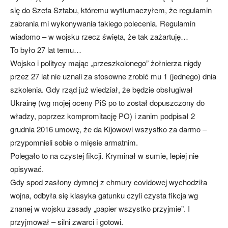
się do Szefa Sztabu, któremu wytłumaczyłem, że regulamin
zabrania mi wykonywania takiego polecenia. Regulamin
wiadomo – w wojsku rzecz święta, że tak zażartuję…
To było 27 lat temu…
Wojsko i politycy mając „przeszkolonego” żołnierza nigdy
przez 27 lat nie uznali za stosowne zrobić mu 1 (jednego) dnia
szkolenia. Gdy rząd już wiedział, że będzie obsługiwał
Ukrainę (wg mojej oceny PiS po to został dopuszczony do
władzy, poprzez kompromitację PO) i zanim podpisał 2
grudnia 2016 umowę, że da Kijowowi wszystko za darmo –
przypomnieli sobie o mięsie armatnim.
Polegało to na czystej fikcji. Kryminał w sumie, lepiej nie
opisywać.
Gdy spod zasłony dymnej z chmury covidowej wychodziła
wojna, odbyła się klasyka gatunku czyli czysta fikcja wg
znanej w wojsku zasady „papier wszystko przyjmie”. I
przyjmował – silni zwarci i gotowi.