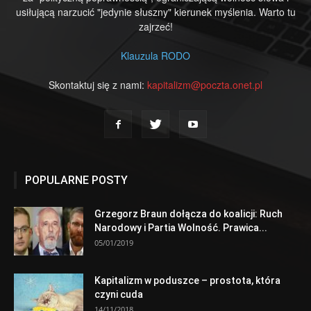
usiłującą narzucić "jedynie słuszny" kierunek myślenia. Warto tu
zajrzeć!
Klauzula RODO
Skontaktuj się z nami:
kapitalizm@poczta.onet.pl
POPULARNE POSTY
Grzegorz Braun dołącza do koalicji: Ruch
Narodowy i Partia Wolność. Prawica...
05/01/2019
Kapitalizm w poduszce – prostota, która
czyni cuda
14/11/2018