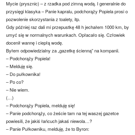
Mycie (prysznic) – z rzadka pod zimną wodą. I generalnie do
przysięgi klasyka – Panie kapralu, podchorąży Popiela prosi o
pozwolenie skorzystania z toalety, itp.
Gdy później raz dali mi przepustkę 48 h jechałem 1000 km, by
umyć się w normalnych warunkach. Opłacało się. Człowiek
docenił wannę i ciepłą wodę.
Byłem odpowiedzialny za „gazetkę ścienną” na kompanii.
– Podchorąży Popiela!
– Melduję się.
– Do pułkownika!
– Po co?
– Nie wiem.
(…)
– Podchorąży Popiela, melduję się!
– Panie podchorąży, co żeście tam na tej waszej gazetce
powiesili, że jakiś łańcuch jakaś niewola…?
– Panie Pułkowniku, melduję, że to Byron: