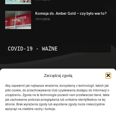
Komisja ds. Amber Gold – czy było warto?
17/11/2018
COVID-19 - WAŻNE
POPULARNE KATEGORIE
Zarządzaj zgodą
Temat dnia
4601
Aby zapewnić jak najlepsze wrażenia, korzystamy z technologii, takich jak
pliki cookie, do przechowywania i/lub uzyskiwania dostępu do informacji o
Publicystyka
4363
urządzeniu. Zgoda na te technologie pozwoli nam przetwarzać dane, takie
jak zachowanie podczas przeglądania lub unikalne identyfikatory na tej
Polityka
3639
stronie. Brak wyrażenia zgody lub wycofanie zgody może niekorzystnie
Polska
3462
wpłynąć na niektóre cechy i funkcje.