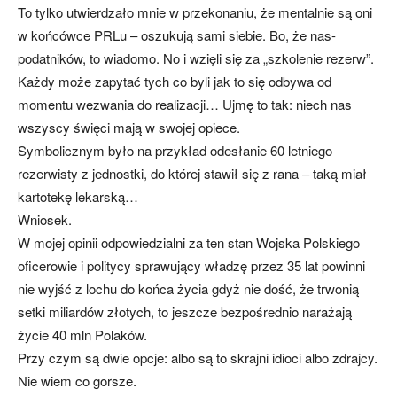
To tylko utwierdzało mnie w przekonaniu, że mentalnie są oni
w końcówce PRLu – oszukują sami siebie. Bo, że nas-
podatników, to wiadomo. No i wzięli się za „szkolenie rezerw”.
Każdy może zapytać tych co byli jak to się odbywa od
momentu wezwania do realizacji… Ujmę to tak: niech nas
wszyscy święci mają w swojej opiece.
Symbolicznym było na przykład odesłanie 60 letniego
rezerwisty z jednostki, do której stawił się z rana – taką miał
kartotekę lekarską…
Wniosek.
W mojej opinii odpowiedzialni za ten stan Wojska Polskiego
oficerowie i politycy sprawujący władzę przez 35 lat powinni
nie wyjść z lochu do końca życia gdyż nie dość, że trwonią
setki miliardów złotych, to jeszcze bezpośrednio narażają
życie 40 mln Polaków.
Przy czym są dwie opcje: albo są to skrajni idioci albo zdrajcy.
Nie wiem co gorsze.