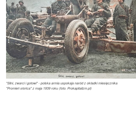
"Silni, zwarci i gotowi" - polska armia uspokaja naród z okładki miesięcznika
"Promień słońca" z maja 1939 roku (foto. Prokapitalizm.pl)