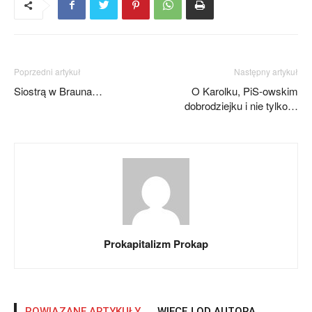
Poprzedni artykuł
Następny artykuł
Siostrą w Brauna…
O Karolku, PiS-owskim
dobrodziejku i nie tylko…
Prokapitalizm Prokap
POWIĄZANE ARTYKUŁY
WIĘCEJ OD AUTORA