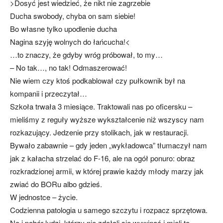
>Dosyć jest wiedzieć, że nikt nie zagrzebie
Ducha swobody, chyba on sam siebie!
Bo własne tylko upodlenie ducha
Nagina szyję wolnych do łańcucha!<
…to znaczy, że gdyby wróg próbował, to my…
– No tak…, no tak! Odmaszerować!
Nie wiem czy ktoś podkablował czy pułkownik był na
kompanii i przeczytał…
Szkoła trwała 3 miesiące. Traktowali nas po oficersku –
mieliśmy z reguły wyższe wykształcenie niż wszyscy nam
rozkazujący. Jedzenie przy stolikach, jak w restauracji.
Bywało zabawnie – gdy jeden „wykładowca” tłumaczył nam
jak z kałacha strzelać do F-16, ale na ogół ponuro: obraz
rozkradzionej armii, w której prawie każdy młody marzy jak
zwiać do BORu albo gdzieś.
W jednostce – życie.
Codzienna patologia u samego szczytu i rozpacz sprzętowa.
No i pobór ludzi, którzy nie zdołali się wywinąć i mieli to