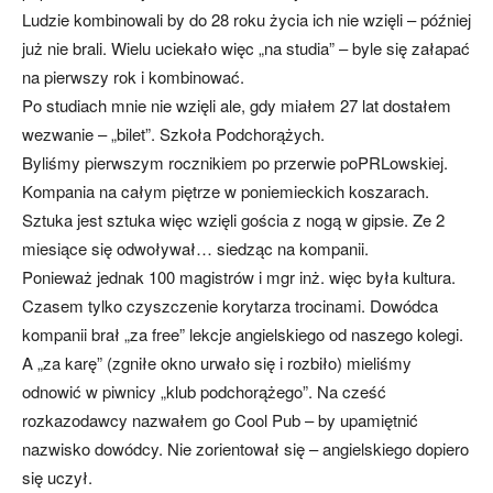
Ludzie kombinowali by do 28 roku życia ich nie wzięli – później
już nie brali. Wielu uciekało więc „na studia” – byle się załapać
na pierwszy rok i kombinować.
Po studiach mnie nie wzięli ale, gdy miałem 27 lat dostałem
wezwanie – „bilet”. Szkoła Podchorążych.
Byliśmy pierwszym rocznikiem po przerwie poPRLowskiej.
Kompania na całym piętrze w poniemieckich koszarach.
Sztuka jest sztuka więc wzięli gościa z nogą w gipsie. Ze 2
miesiące się odwoływał… siedząc na kompanii.
Ponieważ jednak 100 magistrów i mgr inż. więc była kultura.
Czasem tylko czyszczenie korytarza trocinami. Dowódca
kompanii brał „za free” lekcje angielskiego od naszego kolegi.
A „za karę” (zgniłe okno urwało się i rozbiło) mieliśmy
odnowić w piwnicy „klub podchorążego”. Na cześć
rozkazodawcy nazwałem go Cool Pub – by upamiętnić
nazwisko dowódcy. Nie zorientował się – angielskiego dopiero
się uczył.