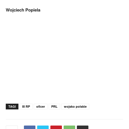
Wojciech Popiela
TAGI
III RP
oficer
PRL
wojsko polskie