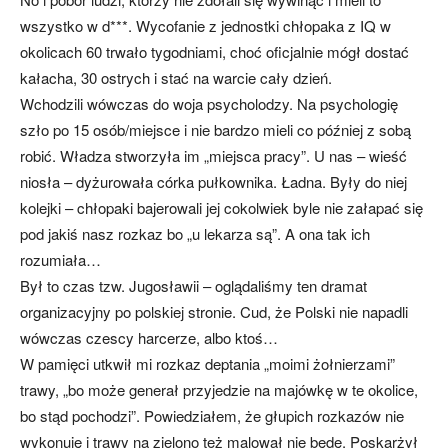
wszystko w d***. Wycofanie z jednostki chłopaka z IQ w
okolicach 60 trwało tygodniami, choć oficjalnie mógł dostać
kałacha, 30 ostrych i stać na warcie cały dzień.
Wchodzili wówczas do woja psycholodzy. Na psychologię
szło po 15 osób/miejsce i nie bardzo mieli co później z sobą
robić. Władza stworzyła im „miejsca pracy”. U nas – wieść
niosła – dyżurowała córka pułkownika. Ładna. Były do niej
kolejki – chłopaki bajerowali jej cokolwiek byle nie załapać się
pod jakiś nasz rozkaz bo „u lekarza są”. A ona tak ich
rozumiała…
Był to czas tzw. Jugosławii – oglądaliśmy ten dramat
organizacyjny po polskiej stronie. Cud, że Polski nie napadli
wówczas czescy harcerze, albo ktoś…
W pamięci utkwił mi rozkaz deptania „moimi żołnierzami”
trawy, „bo może generał przyjedzie na majówkę w te okolice,
bo stąd pochodzi”. Powiedziałem, że głupich rozkazów nie
wykonuję i trawy na zielono też malował nie będę. Poskarżył