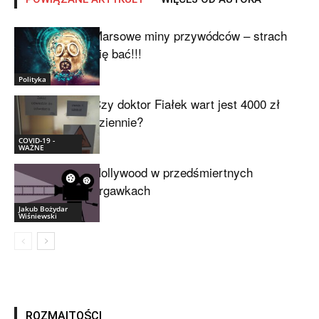
Marsowe miny przywódców – strach
się bać!!!
Polityka
Czy doktor Fiałek wart jest 4000 zł
dziennie?
COVID-19 -
WAŻNE
Hollywood w przedśmiertnych
drgawkach
Jakub Bożydar
Wiśniewski
ROZMAITOŚCI