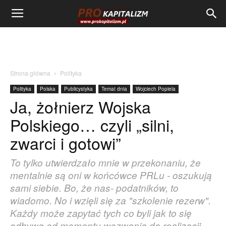
Strona główna
Polityka
Polityka
Polska
Publicystyka
Temat dnia
Wojciech Popiela
Ja, żołnierz Wojska
Polskiego… czyli „silni,
zwarci i gotowi”
To tylko utwierdzało mnie w przekonaniu, że
mentalnie są oni w końcówce PRLu - oszukują
sami siebie. Bo, że nas- podatników, to
wiadomo. No i wzięli się za "szkolenie rezerw".
Każdy może zapytać tych co byli jak to się
odbywa od momentu wezwania do realizacji...