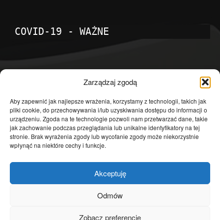
COVID-19 - WAŻNE
POPULARNE KATEGORIE
Zarządzaj zgodą
Temat dnia
4601
Aby zapewnić jak najlepsze wrażenia, korzystamy z technologii, takich jak
pliki cookie, do przechowywania i/lub uzyskiwania dostępu do informacji o
Publicystyka
4363
urządzeniu. Zgoda na te technologie pozwoli nam przetwarzać dane, takie
jak zachowanie podczas przeglądania lub unikalne identyfikatory na tej
Polityka
3639
stronie. Brak wyrażenia zgody lub wycofanie zgody może niekorzystnie
Polska
3462
wpłynąć na niektóre cechy i funkcje.
Społeczeństwo
2823
Akceptuję
Kraj
1290
Gospodarka
1230
Odmów
Europa
866
Zobacz preferencje