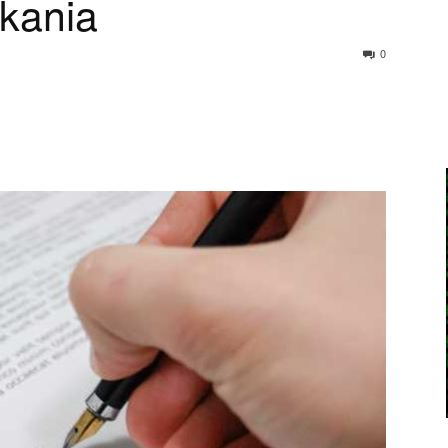
kania
0