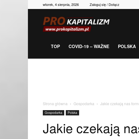
wtorek, 4 sierpnia, 2026
Zaloguj się / Dołącz
Prokapitalizm,
gospodarka,
TOP
COVID-19 – WAŻNE
POLSKA
polityka,
historia,
Strona główna
Gospodarka
Jakie czekają nas for
Gospodarka
Polska
newsy
Jakie czekają na