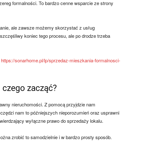
ereg formalności. To bardzo cenne wsparcie ze strony
wanie, ale zawsze możemy skorzystać z usług
zczęśliwy koniec tego procesu, ale po drodze trzeba
:
https://sonarhome.pl/lp/sprzedaz-mieszkania-formalnosci-
d czego zacząć?
prawny nieruchomości. Z pomocą przyjdzie nam
czędzi nam to późniejszych nieporozumień oraz usprawni
twierdzający wyłączne prawo do sprzedaży lokalu.
ożna zrobić to samodzielnie i w bardzo prosty sposób.