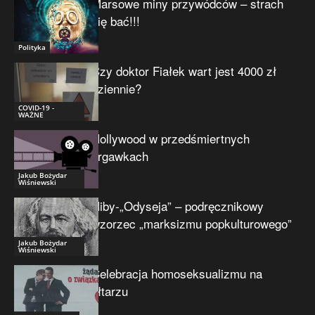
Marsowe miny przywódców – strach
się bać!!!
Polityka
Czy doktor Fiałek wart jest 4000 zł
dziennie?
COVID-19 -
WAŻNE
Hollywood w przedśmiertnych
drgawkach
Jakub Bożydar
Wiśniewski
Niby-„Odyseja” – podręcznikowy
wzorzec „marksizmu popkulturowego”
Jakub Bożydar
Wiśniewski
Celebracja homoseksualizmu na
ołtarzu