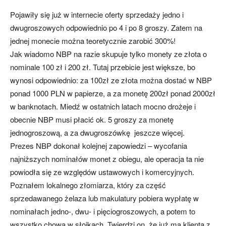
Pojawiły się już w internecie oferty sprzedaży jedno i
dwugroszowych odpowiednio po 4 i po 8 groszy. Zatem na
jednej monecie można teoretycznie zarobić 300%!
Jak wiadomo NBP na razie skupuje tylko monety ze złota o
nominale 100 zł i 200 zł. Tutaj przebicie jest większe, bo
wynosi odpowiednio: za 100zł ze złota można dostać w NBP
ponad 1000 PLN w papierze, a za monetę 200zł ponad 2000zł
w banknotach. Miedź w ostatnich latach mocno drożeje i
obecnie NBP musi płacić ok. 5 groszy za monetę
jednogroszową, a za dwugroszówkę jeszcze więcej.
Prezes NBP dokonał kolejnej zapowiedzi – wycofania
najniższych nominałów monet z obiegu, ale operacja ta nie
powiodła się ze względów ustawowych i komercyjnych.
Poznałem lokalnego złomiarza, który za część
sprzedawanego żelaza lub makulatury pobiera wypłatę w
nominałach jedno-, dwu- i pięciogroszowych, a potem to
wszystko chowa w słoikach. Twierdzi on, że już ma klienta z