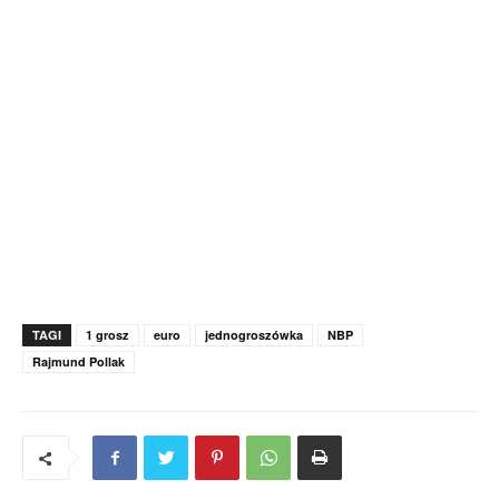
TAGI
1 grosz
euro
jednogroszówka
NBP
Rajmund Pollak