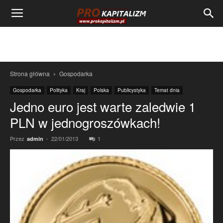
Strona główna
Gospodarka
Gospodarka
Polityka
Kraj
Polska
Publicystyka
Temat dnia
Jedno euro jest warte zaledwie 1
PLN w jednogroszówkach!
Przez
-
22/01/2013
1
admin