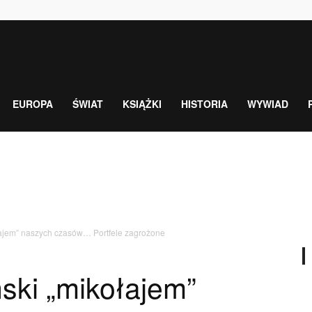
EUROPA
ŚWIAT
KSIĄŻKI
HISTORIA
WYWIAD
ajem” naszych czasów… Portfele zagrożone
ski „mikołajem”