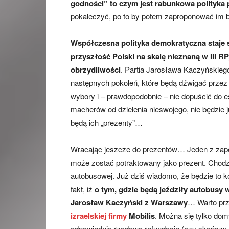
godności” to czym jest rabunkowa polityka
pokaleczyć, po to by potem zaproponować im b
Współczesna polityka demokratyczna staje si
przyszłość Polski na skalę nieznaną w III R
obrzydliwości
. Partia Jarosława Kaczyńskieg
następnych pokoleń, które będą dźwigać przez l
wybory i – prawdopodobnie – nie dopuścić do es
macherów od dzielenia nieswojego, nie będzie j
będą ich „prezenty”…
Wracając jeszcze do prezentów… Jeden z za
może zostać potraktowany jako prezent. Chodz
autobusowej. Już dziś wiadomo, że będzie to k
fakt, iż
o tym, gdzie będą jeździły autobusy
Jarosław Kaczyński z Warszawy
… Warto pr
izraelskiej firmy
Mobilis
. Można się tylko domy
odpowiednią rządową refundację (czy skończy s