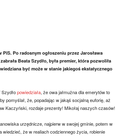
w PiS. Po radosnym ogłoszeniu przez Jarosława
 zabrała Beata Szydło, była premier, która pozwoliła
iedziana być może w stanie jakiegoś ekstatycznego
w” Szydło
powiedziała
, że owa jałmużna dla emerytów to
by pomyślał, że, popadając w jakąś socjalną euforię, aż
aw Kaczyński, rozdaje prezenty! Mikołaj naszych czasów!
stanowiska urzędnicze, najpierw w swojej gminie, potem w
na wiedzieć, że w realiach codziennego życia, robienie