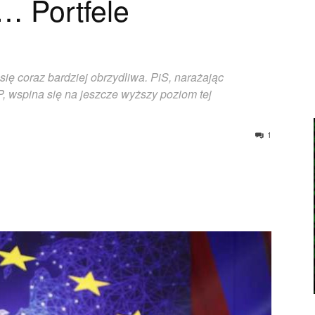
 Portfele
ię coraz bardziej obrzydliwa. PiS, narażając
P, wspina się na jeszcze wyższy poziom tej
1