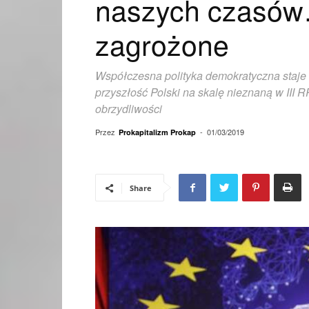
naszych czasów…
zagrożone
Współczesna polityka demokratyczna staje s
przyszłość Polski na skalę nieznaną w III R
obrzydliwości
Przez
-
01/03/2019
Prokapitalizm Prokap
Share