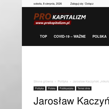
sobota, 8 sierpnia, 2026
Zaloguj się / Dołącz
Prokapitalizm,
gospodarka,
TOP
COVID-19 – WAŻNE
POLSKA
polityka,
historia,
Strona główna
Polityka
Jarosław Kaczyński „mikoł
Polityka
Polska
Publicystyka
Temat dnia
newsy
Jarosław Kaczyń