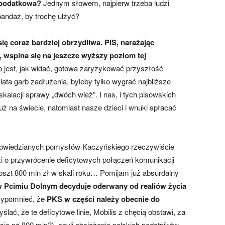
 podatkowa?
Jednym słowem, najpierw trzeba ludzi
andaż, by trochę ulżyć?
ę coraz bardziej obrzydliwa. PiS, narażając
P, wspina się na jeszcze wyższy poziom tej
o jest, jak widać, gotowa zaryzykować przyszłość
ata garb zadłużenia, byleby tylko wygrać najbliższe
kalacji sprawy „dwóch wież”. I nas, i tych pisowskich
uż na świecie, natomiast nasze dzieci i wnuki spłacać
powiedzianych pomysłów Kaczyńskiego rzeczywiście
i o przywrócenie deficytowych połączeń komunikacji
oszt 800 mln zł w skali roku… Pomijam już absurdalny
 w Pcimiu Dolnym decyduje oderwany od realiów życia
zypomnieć, że
PKS w części należy obecnie do
ślać, że te deficytowe linie, Mobilis z chęcią obstawi, za
ię na 800 mln?), czyli obciążenie polskich podatników.