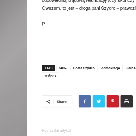
Owszem, to jest – droga pani Szydło – prawdzi
P
TAGI
500+
Beata Szydło
demokracja
Jaros
wybory
Share
Poprzedni artykuł