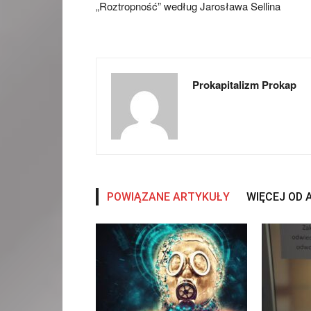
„Roztropność” według Jarosława Sellina
Prokapitalizm Prokap
POWIĄZANE ARTYKUŁY
WIĘCEJ OD