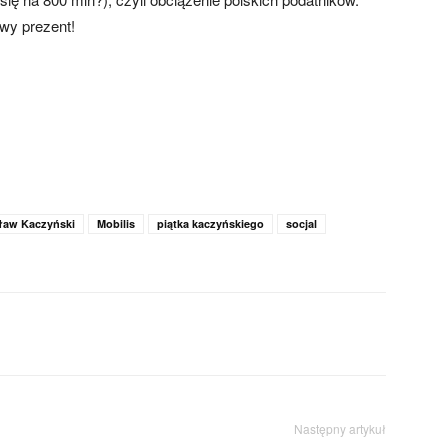
wy prezent!
ław Kaczyński
Mobilis
piątka kaczyńskiego
socjal
Następny artykuł