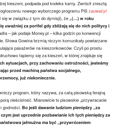
zej kieszeni, podpada pod kodeks karny. Zwrócił zresztą
po ogłoszeniu nowego wyborczego programu PiS
zauważył
 się w związku z tym do dymisji), że
„(…) w roku
uważniej za portfel gdy zbliżają się do nich politycy i
dła – jak podaje Money.pl – kilka godzin po konwencji
nie. Słowa Gowina brzmią niczym komunikaty powtarzane
lające pasażerów na kieszonkowców. Czyli po prostu
druchowo łapiemy się za kieszeń, w której znajduje się
kich sytuacjach, przy zachowaniu ostrożności, jesteśmy
stając przed machiną państwa socjalnego,
zemocy, już niekoniecznie.
niczy program, który nazywa, za całą pisowską ferajną
porą nieścisłość. Mianowicie to pisowskie „przywracanie
m godności.
Bo jeśli dawanie ludziom pieniędzy „za
czym jest uprzednie pozbawianie ich tych pieniędzy za
 państwowa jałmużna ma być „przywróceniem