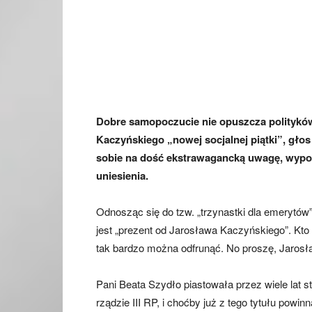
Dobre samopoczucie nie opuszcza politykó
Kaczyńskiego „nowej socjalnej piątki”, głos
sobie na dość ekstrawagancką uwagę, wypow
uniesienia.
Odnosząc się do tzw. „trzynastki dla emerytó
jest „prezent od Jarosława Kaczyńskiego”. Kto 
tak bardzo można odfrunąć. No proszę, Jarosł
Pani Beata Szydło piastowała przez wiele lat 
rządzie III RP, i choćby już z tego tytułu powin