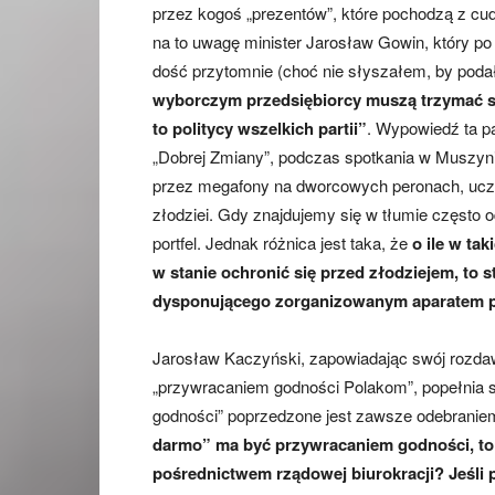
przez kogoś „prezentów”, które pochodzą z cud
na to uwagę minister Jarosław Gowin, który 
dość przytomnie (choć nie słyszałem, by podał
wyborczym przedsiębiorcy muszą trzymać się 
to politycy wszelkich partii”
. Wypowiedź ta pa
„Dobrej Zmiany”, podczas spotkania w Muszy
przez megafony na dworcowych peronach, uczu
złodziei. Gdy znajdujemy się w tłumie często o
portfel. Jednak różnica jest taka, że
o ile w ta
w stanie ochronić się przed złodziejem, to 
dysponującego zorganizowanym aparatem pr
Jarosław Kaczyński, zapowiadając swój rozdaw
„przywracaniem godności Polakom”, popełnia s
godności” poprzedzone jest zawsze odebranie
darmo” ma być przywracaniem godności, to 
pośrednictwem rządowej biurokracji?
Jeśli