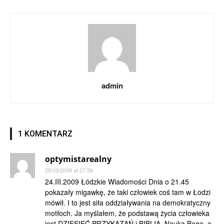
admin
1 KOMENTARZ
optymistarealny
25/03/2009 at 07:36
24.III.2009 Łódzkie Wiadomości Dnia o 21.45
pokazały migawkę, że taki człowiek coś tam w Łodzi
mówił. I to jest siła oddziaływania na demokratyczny
motłoch. Ja myślałem, że podstawą życia człowieka
jest DZIESIĘĆ PRZYKAZAŃ i BIBLIA, Nauka Boga, a