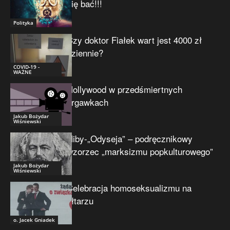
się bać!!!
Polityka
Czy doktor Fiałek wart jest 4000 zł
dziennie?
COVID-19 -
WAŻNE
Hollywood w przedśmiertnych
drgawkach
Jakub Bożydar
Wiśniewski
Niby-„Odyseja” – podręcznikowy
wzorzec „marksizmu popkulturowego”
Jakub Bożydar
Wiśniewski
Celebracja homoseksualizmu na
ołtarzu
o. Jacek Gniadek