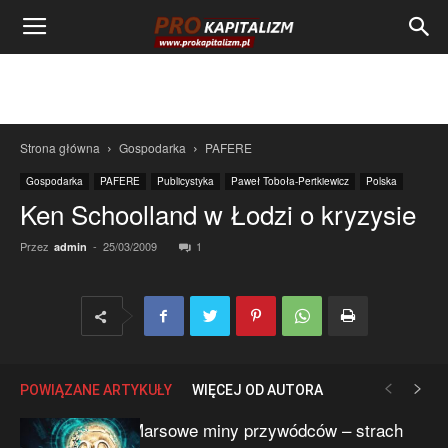
Strona główna
Gospodarka
PAFERE
Gospodarka
PAFERE
Publicystyka
Paweł Toboła-Pertkiewicz
Polska
Ken Schoolland w Łodzi o kryzysie
Przez
-
25/03/2009
1
admin
POWIĄZANE ARTYKUŁY
WIĘCEJ OD AUTORA
Marsowe miny przywódców – strach