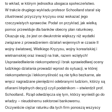
to wkład, w którym jednostka ubogaca społeczeństwo.
W trakcie drugiego wykładu profesor Schoolland starał się
zilustrować przyczyny kryzysu oraz wskazać jego
rzeczywistych sprawców. Podał on przykład, jak wielką
pomoc przewiduje dla banków obecny plan ratunkowy.
Okazuje się, że jest on dwukrotnie większy niż wydatki
związane z prowadzeniem działań wojennych w czasie II
wojny światowej, Wielkiego Kryzysu, wojny koreańskiej i
wietnamskiej oraz inwazji na Irak, razem wziętych!
Usprawiedliwienie niekompetencji i brak sprawiedliwej oceny
ludzkiego działania prowadzi wprost do sytuacji, w której
niekompetencja i lekkomyślność są nie tylko bezkarne, ale
wręcz nagradzane pieniędzmi odebranymi ludziom, którzy są
ofiarami błędnych decyzji czyli podatnikom – stwierdził prof.
Schoolland.. Rząd odwdzięcza się tym, którzy wynieśli go do
władzy – nieudolnemu sektorowi bankowemu.
Oczywiście ciężar ratunku dla tych firm ponoszą wszyscy