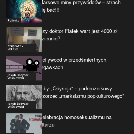
Marsowe miny przywódców – strach
się bać!!!
Polityka
Czy doktor Fiałek wart jest 4000 zł
dziennie?
COVID-19 -
WAŻNE
Hollywood w przedśmiertnych
drgawkach
Jakub Bożydar
Wiśniewski
Niby-„Odyseja” – podręcznikowy
wzorzec „marksizmu popkulturowego”
Jakub Bożydar
Wiśniewski
Celebracja homoseksualizmu na
ołtarzu