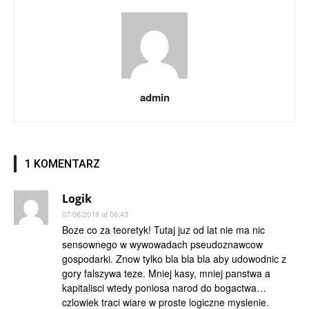
admin
1 KOMENTARZ
Logik
07/06/2018 at 06:43
Boze co za teoretyk! Tutaj juz od lat nie ma nic
sensownego w wywowadach pseudoznawcow
gospodarki. Znow tylko bla bla bla aby udowodnic z
gory falszywa teze. Mniej kasy, mniej panstwa a
kapitalisci wtedy poniosa narod do bogactwa…
czlowiek traci wiare w proste logiczne myslenie.