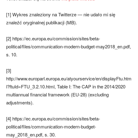
[1] Wykres znaleziony na Twitterze — nie udało mi się
znaleźć oryginalnej publikacji (MB).
[2] https://ec.europa.eu/commission/sites/beta-
political/files/communication-modern-budget-may2018_en.pdf,
s. 10.
[3]
http://www.europarl.europa.eu/atyourservice/en/displayFtu.htm
l?ftuId=FTU_3.2.10.html, Table I: The CAP in the 2014/2020
multiannual financial framework (EU-28) (excluding
adjustments).
[4] https://ec.europa.eu/commission/sites/beta-
political/files/communication-modern-budget-
may_2018_en.pdf, s. 30.