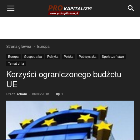
Strona główna
Europa
Europa
Gospodarka
Polityka
Polska
Publicystyka
Społeczeństwo
Temat dnia
Korzyści ograniczonego budżetu
UE
Przez
-
06/06/2018
1
admin