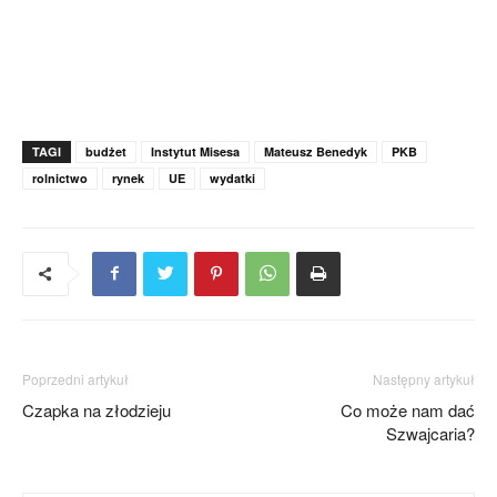
TAGI
budżet
Instytut Misesa
Mateusz Benedyk
PKB
rolnictwo
rynek
UE
wydatki
Poprzedni artykuł
Następny artykuł
Czapka na złodzieju
Co może nam dać
Szwajcaria?