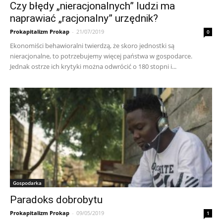
Czy błędy „nieracjonalnych” ludzi ma
naprawiać „racjonalny” urzędnik?
Prokapitalizm Prokap
-
21/07/2019
0
Ekonomiści behawioralni twierdzą, że skoro jednostki są
nieracjonalne, to potrzebujemy więcej państwa w gospodarce.
Jednak ostrze ich krytyki można odwrócić o 180 stopni i...
Gospodarka
Paradoks dobrobytu
Prokapitalizm Prokap
-
09/05/2019
1