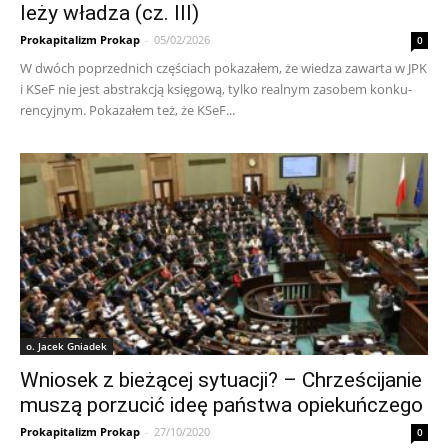
leży władza (cz. III)
Prokapitalizm Prokap
-
05/02/2026
0
W dwó­ch po­przed­ni­ch czę­ścia­ch po­ka­za­łem, że wie­dza za­war­ta w JPK
i KSeF nie je­st abs­trak­cją księ­go­wą, tyl­ko re­al­nym za­so­bem kon­ku­
ren­cyj­nym. Po­ka­za­łem też, że KSeF...
o. Jacek Gniadek
Wniosek z bieżącej sytuacji? – Chrześcijanie
muszą porzucić ideę państwa opiekuńczego
Prokapitalizm Prokap
-
27/10/2020
0