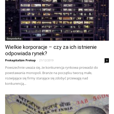
Gospodarka
Wielkie korporacje – czy za ich istnienie
odpowiada rynek?
Prokapitalizm Prokap
-
21/12/2019
0
Powszechnie uważa się, że konkurencja rynkowa prowadzi do
powstawania monopoli. Branże na początku tworzą małe,
rozwijające się firmy starające się zdobyć przewagę nad
konkurencją...