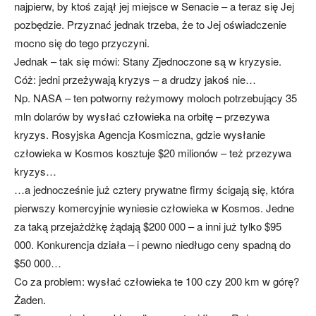
najpierw, by ktoś zajął jej miejsce w Senacie – a teraz się Jej
pozbędzie. Przyznać jednak trzeba, że to Jej oświadczenie
mocno się do tego przyczyni.
Jednak – tak się mówi: Stany Zjednoczone są w kryzysie.
Cóż: jedni przeżywają kryzys – a drudzy jakoś nie…
Np. NASA – ten potworny reżymowy moloch potrzebujący 35
mln dolarów by wysłać człowieka na orbitę – przezywa
kryzys. Rosyjska Agencja Kosmiczna, gdzie wysłanie
człowieka w Kosmos kosztuje $20 milionów – też przezywa
kryzys…
…a jednocześnie już cztery prywatne firmy ścigają się, która
pierwszy komercyjnie wyniesie człowieka w Kosmos. Jedne
za taką przejażdżkę żądają $200 000 – a inni już tylko $95
000. Konkurencja działa – i pewno niedługo ceny spadną do
$50 000…
Co za problem: wysłać człowieka te 100 czy 200 km w górę?
Żaden.