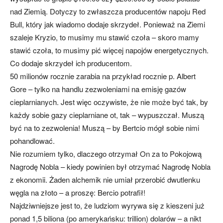
nad Ziemią. Dotyczy to zwłaszcza producentów napoju Red
Bull, który jak wiadomo dodaje skrzydeł. Ponieważ na Ziemi
szaleje Kryzio, to musimy mu stawić czoła – skoro mamy
stawić czoła, to musimy pić więcej napojów energetycznych.
Co dodaje skrzydeł ich producentom.
50 milionów rocznie zarabia na przykład rocznie p. Albert
Gore – tylko na handlu zezwoleniami na emisję gazów
cieplarnianych. Jest więc oczywiste, że nie może być tak, by
każdy sobie gazy cieplarniane ot, tak – wypuszczał. Muszą
być na to zezwolenia! Muszą – by Bertcio mógł sobie nimi
pohandlować.
Nie rozumiem tylko, dlaczego otrzymał On za to Pokojową
Nagrodę Nobla – kiedy powinien był otrzymać Nagrodę Nobla
z ekonomii. Żaden alchemik nie umiał przerobić dwutlenku
węgla na złoto – a proszę: Bercio potrafił!
Najdziwniejsze jest to, że ludziom wyrywa się z kieszeni już
ponad 1,5 biliona (po amerykańsku: trillion) dolarów – a nikt