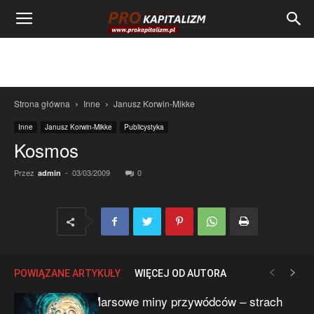
Strona główna
Inne
Janusz Korwin-Mikke
Inne
Janusz Korwin-Mikke
Publicystyka
Kosmos
Przez
-
03/03/2009
0
admin
POWIĄZANE ARTYKUŁY
WIĘCEJ OD AUTORA
Marsowe miny przywódców – strach