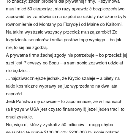
To znaczy: żaden problem dla prywatnej firmy. Reżymowa
musi mieć 50 ekspertyz, sto razy sprawdzić bezpieczeństwo,
zapewnić, by zamówienia na części do rakiety rozłożone były
równomiernie od Montany po Florydę i od Maine do Kalifornii.
Na takim wystrzale wszyscy przecież muszą zarobić! Ze
trzydziestu senatorów i setka posłów łapę wyciąga – bo jak
nie, to się nie zgodzą.
A prywatna firma żadnej zgody nie potrzebuje – bo przecież jej
szef jest Pierwszy po Bogu – a sam sobie zezwoleń udzielał
nie będzie…
…najdziwaczniejsze jednak, że Kryzio szaleje – a bilety na
takie kosmiczne wyprawy są już wyprzedane na dwa lata
naprzód.
Jeśli Państwo się dziwicie – to zapominacie, że w finansach
(a kryzys w USA jest czysto finansowy!!) jeżeli jeden traci, to
drugi zyskuje.
No, więc ci, którzy zyskali z 50 milionów – mogą chyba
wysupłać te głupie $100.00 czy $200.000 by sobie polatać