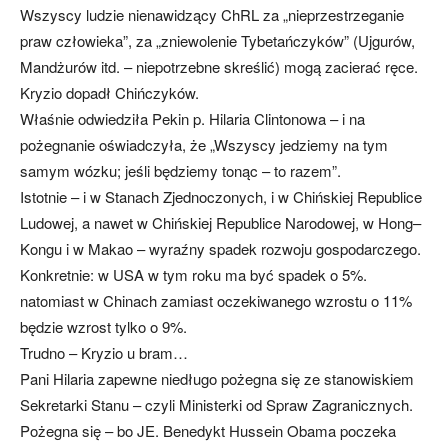
Wszyscy ludzie nienawidzący ChRL za „nieprzestrzeganie
praw człowieka”, za „zniewolenie Tybetańczyków” (Ujgurów,
Mandżurów itd. – niepotrzebne skreślić) mogą zacierać ręce.
Kryzio dopadł Chińczyków.
Właśnie odwiedziła Pekin p. Hilaria Clintonowa – i na
pożegnanie oświadczyła, że „Wszyscy jedziemy na tym
samym wózku; jeśli będziemy tonąc – to razem”.
Istotnie – i w Stanach Zjednoczonych, i w Chińskiej Republice
Ludowej, a nawet w Chińskiej Republice Narodowej, w Hong–
Kongu i w Makao – wyraźny spadek rozwoju gospodarczego.
Konkretnie: w USA w tym roku ma być spadek o 5%.
natomiast w Chinach zamiast oczekiwanego wzrostu o 11%
będzie wzrost tylko o 9%.
Trudno – Kryzio u bram…
Pani Hilaria zapewne niedługo pożegna się ze stanowiskiem
Sekretarki Stanu – czyli Ministerki od Spraw Zagranicznych.
Pożegna się – bo JE. Benedykt Hussein Obama poczeka