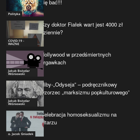
się bać!!!
Polityka
Czy doktor Fiałek wart jest 4000 zł
dziennie?
COVID-19 -
WAŻNE
Hollywood w przedśmiertnych
drgawkach
Jakub Bożydar
Wiśniewski
Niby-„Odyseja” – podręcznikowy
wzorzec „marksizmu popkulturowego”
Jakub Bożydar
Wiśniewski
Celebracja homoseksualizmu na
ołtarzu
o. Jacek Gniadek