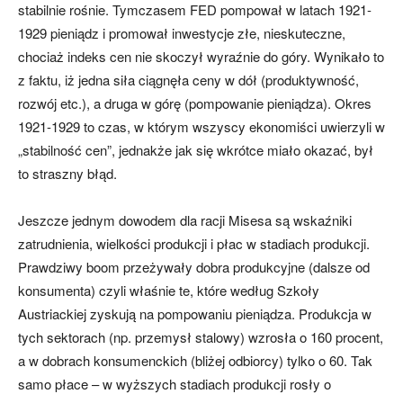
stabilnie rośnie. Tymczasem FED pompował w latach 1921-
1929 pieniądz i promował inwestycje złe, nieskuteczne,
chociaż indeks cen nie skoczył wyraźnie do góry. Wynikało to
z faktu, iż jedna siła ciągnęła ceny w dół (produktywność,
rozwój etc.), a druga w górę (pompowanie pieniądza). Okres
1921-1929 to czas, w którym wszyscy ekonomiści uwierzyli w
„stabilność cen”, jednakże jak się wkrótce miało okazać, był
to straszny błąd.
Jeszcze jednym dowodem dla racji Misesa są wskaźniki
zatrudnienia, wielkości produkcji i płac w stadiach produkcji.
Prawdziwy boom przeżywały dobra produkcyjne (dalsze od
konsumenta) czyli właśnie te, które według Szkoły
Austriackiej zyskują na pompowaniu pieniądza. Produkcja w
tych sektorach (np. przemysł stalowy) wzrosła o 160 procent,
a w dobrach konsumenckich (bliżej odbiorcy) tylko o 60. Tak
samo płace – w wyższych stadiach produkcji rosły o