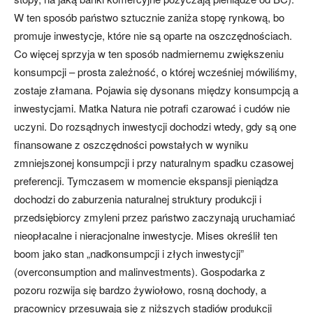
W ten sposób państwo sztucznie zaniża stopę rynkową, bo
promuje inwestycje, które nie są oparte na oszczędnościach.
Co więcej sprzyja w ten sposób nadmiernemu zwiększeniu
konsumpcji – prosta zależność, o której wcześniej mówiliśmy,
zostaje złamana. Pojawia się dysonans między konsumpcją a
inwestycjami. Matka Natura nie potrafi czarować i cudów nie
uczyni. Do rozsądnych inwestycji dochodzi wtedy, gdy są one
finansowane z oszczędności powstałych w wyniku
zmniejszonej konsumpcji i przy naturalnym spadku czasowej
preferencji. Tymczasem w momencie ekspansji pieniądza
dochodzi do zaburzenia naturalnej struktury produkcji i
przedsiębiorcy zmyleni przez państwo zaczynają uruchamiać
nieopłacalne i nieracjonalne inwestycje. Mises określił ten
boom jako stan „nadkonsumpcji i złych inwestycji”
(overconsumption and malinvestments). Gospodarka z
pozoru rozwija się bardzo żywiołowo, rosną dochody, a
pracownicy przesuwają się z niższych stadiów produkcji