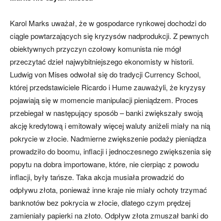
Karol Marks uważał, że w gospodarce rynkowej dochodzi do
ciągle powtarzających się kryzysów nadprodukcji. Z pewnych
obiektywnych przyczyn czołowy komunista nie mógł
przeczytać dzieł najwybitniejszego ekonomisty w historii.
Ludwig von Mises odwołał się do tradycji Currency School,
której przedstawiciele Ricardo i Hume zauważyli, że kryzysy
pojawiają się w momencie manipulacji pieniądzem. Proces
przebiegał w następujący sposób – banki zwiększały swoją
akcję kredytową i emitowały więcej waluty aniżeli miały na nią
pokrycie w złocie. Nadmierne zwiększenie podaży pieniądza
prowadziło do boomu, inflacji i jednoczesnego zwiększenia się
popytu na dobra importowane, które, nie cierpiąc z powodu
inflacji, były tańsze. Taka akcja musiała prowadzić do
odpływu złota, ponieważ inne kraje nie miały ochoty trzymać
banknotów bez pokrycia w złocie, dlatego czym prędzej
zamieniały papierki na złoto. Odpływ złota zmuszał banki do