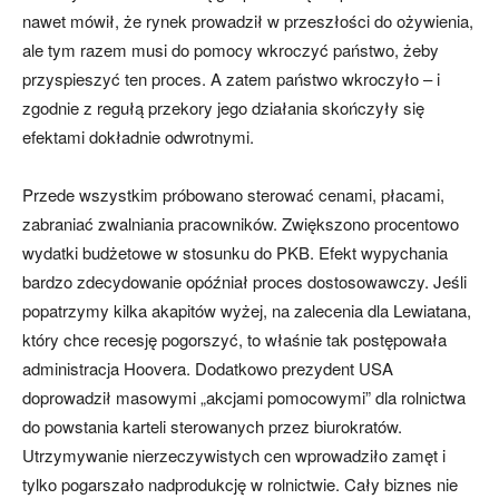
nawet mówił, że rynek prowadził w przeszłości do ożywienia,
ale tym razem musi do pomocy wkroczyć państwo, żeby
przyspieszyć ten proces. A zatem państwo wkroczyło – i
zgodnie z regułą przekory jego działania skończyły się
efektami dokładnie odwrotnymi.
Przede wszystkim próbowano sterować cenami, płacami,
zabraniać zwalniania pracowników. Zwiększono procentowo
wydatki budżetowe w stosunku do PKB. Efekt wypychania
bardzo zdecydowanie opóźniał proces dostosowawczy. Jeśli
popatrzymy kilka akapitów wyżej, na zalecenia dla Lewiatana,
który chce recesję pogorszyć, to właśnie tak postępowała
administracja Hoovera. Dodatkowo prezydent USA
doprowadził masowymi „akcjami pomocowymi” dla rolnictwa
do powstania karteli sterowanych przez biurokratów.
Utrzymywanie nierzeczywistych cen wprowadziło zamęt i
tylko pogarszało nadprodukcję w rolnictwie. Cały biznes nie