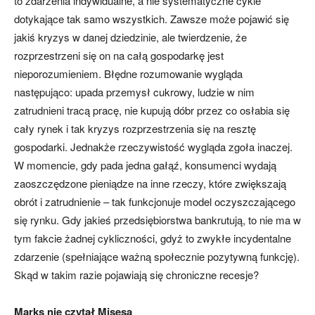
to zdarzenia indywidualne, a nie systematyczne cykle
dotykające tak samo wszystkich. Zawsze może pojawić się
jakiś kryzys w danej dziedzinie, ale twierdzenie, że
rozprzestrzeni się on na całą gospodarkę jest
nieporozumieniem. Błędne rozumowanie wygląda
następująco: upada przemysł cukrowy, ludzie w nim
zatrudnieni tracą pracę, nie kupują dóbr przez co osłabia się
cały rynek i tak kryzys rozprzestrzenia się na resztę
gospodarki. Jednakże rzeczywistość wygląda zgoła inaczej.
W momencie, gdy pada jedna gałąź, konsumenci wydają
zaoszczędzone pieniądze na inne rzeczy, które zwiększają
obrót i zatrudnienie – tak funkcjonuje model oczyszczającego
się rynku. Gdy jakieś przedsiębiorstwa bankrutują, to nie ma w
tym fakcie żadnej cykliczności, gdyż to zwykłe incydentalne
zdarzenie (spełniające ważną społecznie pozytywną funkcję).
Skąd w takim razie pojawiają się chroniczne recesje?
Marks nie czytał Misesa