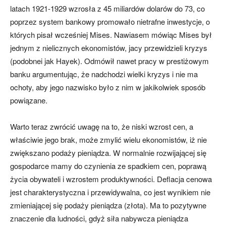
latach 1921-1929 wzrosła z 45 miliardów dolarów do 73, co
poprzez system bankowy promowało nietrafne inwestycje, o
których pisał wcześniej Mises. Nawiasem mówiąc Mises był
jednym z nielicznych ekonomistów, jacy przewidzieli kryzys
(podobnei jak Hayek). Odmówił nawet pracy w prestiżowym
banku argumentując, że nadchodzi wielki kryzys i nie ma
ochoty, aby jego nazwisko było z nim w jakikolwiek sposób
powiązane.
Warto teraz zwrócić uwagę na to, że niski wzrost cen, a
właściwie jego brak, może zmylić wielu ekonomistów, iż nie
zwiększano podaży pieniądza. W normalnie rozwijającej się
gospodarce mamy do czynienia ze spadkiem cen, poprawą
życia obywateli i wzrostem produktywności. Deflacja cenowa
jest charakterystyczna i przewidywalna, co jest wynikiem nie
zmieniającej się podaży pieniądza (złota). Ma to pozytywne
znaczenie dla ludności, gdyż siła nabywcza pieniądza