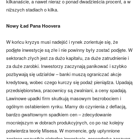
kilkanaście, a nawet nieraz o ponad dwadzieścia procent, a w
niższych stadiach o kilka.
Nowy Ład Pana Hoovera
W końcu kryzys musi nadejść i rynek zorientuje się, że
podjęte inwestycje są złe i nie powinny były zostać podjęte. W
sektorach złych jest za dużo kapitału, za duże zatrudnienie i
za duże zarobki. Inwestorzy zaczynają panikować i szybko
pozbywają się udziałów – banki muszą ograniczać akcje
kredytową, wobec czego kurczy się podaż pieniądza. Upadają
przedsiębiorstwa, pracownicy są zwalniani, a ceny spadają.
Lawinowe upadki firm skutkują masowym bezrobociem i
ogólnym osłabieniem rynku. Mamy do czynienia z deflacją,
bardzo gwałtownym spadkiem cen – zdecydowanie
mocniejszym w dobrach produkcyjnych, co po raz kolejny
potwierdza teorię Misesa. W momencie, gdy upłynnione
zostaną wszystkie nietrafne inwestycje, gospodarka zaczyna