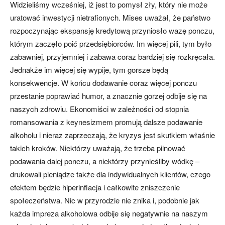
Widzieliśmy wcześniej, iż jest to pomysł zły, który nie może
uratować inwestycji nietrafionych. Mises uważał, że państwo
rozpoczynając ekspansję kredytową przyniosło wazę ponczu,
którym zaczęło poić przedsiębiorców. Im więcej pili, tym było
zabawniej, przyjemniej i zabawa coraz bardziej się rozkręcała.
Jednakże im więcej się wypije, tym gorsze będą
konsekwencje. W końcu dodawanie coraz więcej ponczu
przestanie poprawiać humor, a znacznie gorzej odbije się na
naszych zdrowiu. Ekonomiści w zależności od stopnia
romansowania z keynesizmem promują dalsze podawanie
alkoholu i nieraz zaprzeczają, że kryzys jest skutkiem właśnie
takich kroków. Niektórzy uważają, że trzeba pilnować
podawania dalej ponczu, a niektórzy przynieśliby wódkę –
drukowali pieniądze także dla indywidualnych klientów, czego
efektem będzie hiperinflacja i całkowite zniszczenie
społeczeństwa. Nic w przyrodzie nie znika i, podobnie jak
każda impreza alkoholowa odbije się negatywnie na naszym