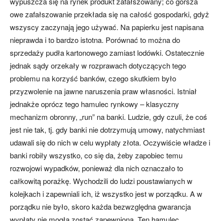
wypuszcza się na rynek produkt zafałszowany; co gorsza
owe zafałszowanie przekłada się na całość gospodarki, gdyż
wszyscy zaczynają jego używać. Na papierku jest napisana
nieprawda i to bardzo istotna. Porównać to można do
sprzedaży pudła kartonowego zamiast lodówki. Ostatecznie
jednak sądy orzekały w rozprawach dotyczących tego
problemu na korzyść banków, czego skutkiem było
przyzwolenie na jawne naruszenia praw własności. Istniał
jednakże oprócz tego hamulec rynkowy – klasyczny
mechanizm obronny, „run” na banki. Ludzie, gdy czuli, że coś
jest nie tak, tj. gdy banki nie dotrzymują umowy, natychmiast
udawali się do nich w celu wypłaty złota. Oczywiście władze i
banki robiły wszystko, co się da, żeby zapobiec temu
rozwojowi wypadków, ponieważ dla nich oznaczało to
całkowitą porażkę. Wychodzili do ludzi poustawianych w
kolejkach i zapewniali ich, iż wszystko jest w porządku. A w
porządku nie było, skoro każda bezwzględna gwarancja
wypłaty nie mogła zostać zapewniona. Ten hamulec