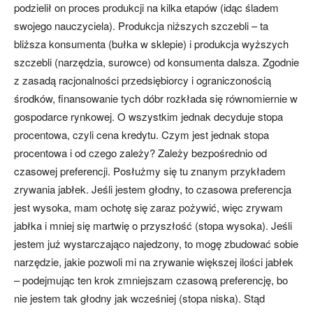
podzielił on proces produkcji na kilka etapów (idąc śladem
swojego nauczyciela). Produkcja niższych szczebli – ta
bliższa konsumenta (bułka w sklepie) i produkcja wyższych
szczebli (narzędzia, surowce) od konsumenta dalsza. Zgodnie
z zasadą racjonalności przedsiębiorcy i ograniczonością
środków, finansowanie tych dóbr rozkłada się równomiernie w
gospodarce rynkowej. O wszystkim jednak decyduje stopa
procentowa, czyli cena kredytu. Czym jest jednak stopa
procentowa i od czego zależy? Zależy bezpośrednio od
czasowej preferencji. Posłużmy się tu znanym przykładem
zrywania jabłek. Jeśli jestem głodny, to czasowa preferencja
jest wysoka, mam ochotę się zaraz pożywić, więc zrywam
jabłka i mniej się martwię o przyszłość (stopa wysoka). Jeśli
jestem już wystarczająco najedzony, to mogę zbudować sobie
narzędzie, jakie pozwoli mi na zrywanie większej ilości jabłek
– podejmując ten krok zmniejszam czasową preferencję, bo
nie jestem tak głodny jak wcześniej (stopa niska). Stąd