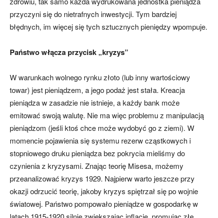
zdrowiu, tak samo każda wydrukowana jednostka pieniądza
przyczyni się do nietrafnych inwestycji. Tym bardziej
błędnych, im więcej się tych sztucznych pieniędzy wpompuje.
Państwo włącza przycisk „kryzys”
W warunkach wolnego rynku złoto (lub inny wartościowy
towar) jest pieniądzem, a jego podaż jest stała. Kreacja
pieniądza w zasadzie nie istnieje, a każdy bank może
emitować swoją walutę. Nie ma więc problemu z manipulacją
pieniądzom (jeśli ktoś chce może wydobyć go z ziemi). W
momencie pojawienia się systemu rezerw cząstkowych i
stopniowego druku pieniądza bez pokrycia mieliśmy do
czynienia z kryzysami. Znając teorię Misesa, możemy
przeanalizować kryzys 1929. Najpierw warto jeszcze przy
okazji odrzucić teorię, jakoby kryzys spiętrzał się po wojnie
światowej. Państwo pompowało pieniądze w gospodarkę w
latach 1915-1920 silnie zwiększając inflację, promując złe