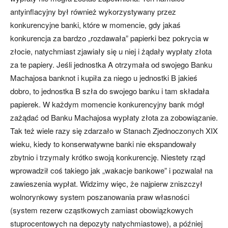
antyinflacyjny był również wykorzystywany przez
konkurencyjne banki, które w momencie, gdy jakaś
konkurencja za bardzo „rozdawała” papierki bez pokrycia w
złocie, natychmiast zjawiały się u niej i żądały wypłaty złota
za te papiery. Jeśli jednostka A otrzymała od swojego Banku
Machajosa banknot i kupiła za niego u jednostki B jakieś
dobro, to jednostka B szła do swojego banku i tam składała
papierek. W każdym momencie konkurencyjny bank mógł
zażądać od Banku Machajosa wypłaty złota za zobowiązanie.
Tak też wiele razy się zdarzało w Stanach Zjednoczonych XIX
wieku, kiedy to konserwatywne banki nie ekspandowały
zbytnio i trzymały krótko swoją konkurencję. Niestety rząd
wprowadził coś takiego jak „wakacje bankowe” i pozwalał na
zawieszenia wypłat. Widzimy więc, że najpierw zniszczył
wolnorynkowy system poszanowania praw własności
(system rezerw cząstkowych zamiast obowiązkowych
stuprocentowych na depozyty natychmiastowe), a później