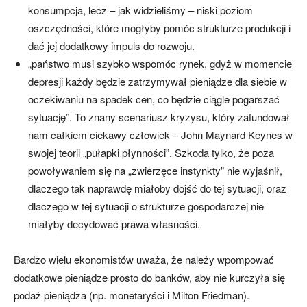
konsumpcja, lecz – jak widzieliśmy – niski poziom
oszczędności, które mogłyby pomóc strukturze produkcji i
dać jej dodatkowy impuls do rozwoju.
„państwo musi szybko wspomóc rynek, gdyż w momencie
depresji każdy będzie zatrzymywał pieniądze dla siebie w
oczekiwaniu na spadek cen, co będzie ciągle pogarszać
sytuację”. To znany scenariusz kryzysu, który zafundował
nam całkiem ciekawy człowiek – John Maynard Keynes w
swojej teorii „pułapki płynności”. Szkoda tylko, że poza
powoływaniem się na „zwierzęce instynkty” nie wyjaśnił,
dlaczego tak naprawdę miałoby dojść do tej sytuacji, oraz
dlaczego w tej sytuacji o strukturze gospodarczej nie
miałyby decydować prawa własności.
Bardzo wielu ekonomistów uważa, że należy wpompować
dodatkowe pieniądze prosto do banków, aby nie kurczyła się
podaż pieniądza (np. monetaryści i Milton Friedman).