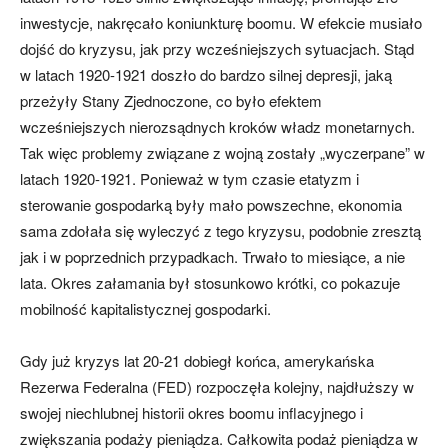
inwestycje, nakręcało koniunkturę boomu. W efekcie musiało
dojść do kryzysu, jak przy wcześniejszych sytuacjach. Stąd
w latach 1920-1921 doszło do bardzo silnej depresji, jaką
przeżyły Stany Zjednoczone, co było efektem
wcześniejszych nierozsądnych kroków władz monetarnych.
Tak więc problemy związane z wojną zostały „wyczerpane” w
latach 1920-1921. Ponieważ w tym czasie etatyzm i
sterowanie gospodarką były mało powszechne, ekonomia
sama zdołała się wyleczyć z tego kryzysu, podobnie zresztą
jak i w poprzednich przypadkach. Trwało to miesiące, a nie
lata. Okres załamania był stosunkowo krótki, co pokazuje
mobilność kapitalistycznej gospodarki.
Gdy już kryzys lat 20-21 dobiegł końca, amerykańska
Rezerwa Federalna (FED) rozpoczęła kolejny, najdłuższy w
swojej niechlubnej historii okres boomu inflacyjnego i
zwiększania podaży pieniądza. Całkowita podaż pieniądza w