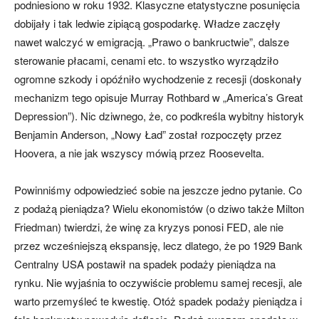
podniesiono w roku 1932. Klasyczne etatystyczne posunięcia
dobijały i tak ledwie zipiącą gospodarkę. Władze zaczęły
nawet walczyć w emigracją. „Prawo o bankructwie”, dalsze
sterowanie płacami, cenami etc. to wszystko wyrządziło
ogromne szkody i opóźniło wychodzenie z recesji (doskonały
mechanizm tego opisuje Murray Rothbard w „America’s Great
Depression”). Nic dziwnego, że, co podkreśla wybitny historyk
Benjamin Anderson, „Nowy Ład” został rozpoczęty przez
Hoovera, a nie jak wszyscy mówią przez Roosevelta.
Powinniśmy odpowiedzieć sobie na jeszcze jedno pytanie. Co
z podażą pieniądza? Wielu ekonomistów (o dziwo także Milton
Friedman) twierdzi, że winę za kryzys ponosi FED, ale nie
przez wcześniejszą ekspansję, lecz dlatego, że po 1929 Bank
Centralny USA postawił na spadek podaży pieniądza na
rynku. Nie wyjaśnia to oczywiście problemu samej recesji, ale
warto przemyśleć te kwestię. Otóż spadek podaży pieniądza i