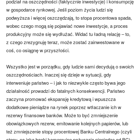
podział na oszczędności (faktycznie inwestycje) i konsumpcję
w gospodarce rynkowej. Jeśli poziom życia ludzi się
podwyższa i więcej oszczędzają, to stopa procentowa spada,
wobec czego mogą się pojawiać nowe inwestycje, a proces
produkcyjny może się wydłużać. Widać tu ładną relację – to,
z czego zrezygnuję teraz, może zostać zainwestowane w
coś, co osiągnę w przyszłości.
Wszystko jest w porządku, gdy ludzie sami decydują o swoich
oszczędnościach. Inaczej się dzieje w sytuacji, gdy
interweniuje państwo – i jak to niezwykle często bywa jego
działalność prowadzi do fatalnych konsekwencji. Państwo
zaczyna promować ekspansję kredytową i wpuszcza
dodatkowe pieniądze na rynek poprzez wtłaczanie ich w
rezerwy finansowe banków. Może to być zmniejszenie
obowiązkowych rezerw, emitowanie kolejnych papierów, lub
też zmniejszenie stopy procentowej Banku Centralnego (czyli
stopy, na jaką banki komercyjne pożyczają pieniądze od BC).