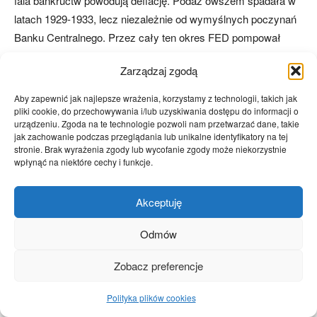
fala bankructw powodują deflację. Podaż owszem spadała w
latach 1929-1933, lecz niezależnie od wymyślnych poczynań
Banku Centralnego. Przez cały ten okres FED pompował
pieniądze w system bankowy, zmniejszał stopę procentową i
Zarządzaj zgodą
wprowadzał więcej rezerw w banki komercyjne. Jak wiemy
już z wcześniejszych rozważań, przynosi to więcej
Aby zapewnić jak najlepsze wrażenia, korzystamy z technologii, takich jak
zamieszania i strat niż pożytku. Podaż kurczyła się z
pliki cookie, do przechowywania i/lub uzyskiwania dostępu do informacji o
urządzeniu. Zgoda na te technologie pozwoli nam przetwarzać dane, takie
obiektywnych przyczyn, a bankructwa musiały nastąpić.
jak zachowanie podczas przeglądania lub unikalne identyfikatory na tej
Dalsza inflacja niczego nie mogła zmienić. Stopa procentowa
stronie. Brak wyrażenia zgody lub wycofanie zgody może niekorzystnie
wpłynąć na niektóre cechy i funkcje.
została obniżona z 6 procent do 1,5. Na niewiele się to zdało –
analogicznie wpompowano dodatkowe pieniądze w banki
Akceptuję
zmniejszając obowiązkowe rezerwy. Dla przykładu w ciągu
pierwszego miesiąca Bank Centralny dodał 300 milionów
Odmów
dolarów bankom. Podaż pieniądza na rynku i tak malała, gdyż
po pierwsze tylko szaleniec mógł być zainteresowany w tym
Zobacz preferencje
czasie otrzymaniem kredytu, a po drugie ludzie chcieli
odzyskiwać swoje pieniądze.
Polityka plików cookies