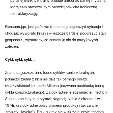
bardziej Bank Centralny próbuje dmuchać bańkę mydlaną,
którą sam stworzył, tym bardziej odwleka konieczną
restrukturyzację.
Reasumując, jeśli państwo ma ochotę pogorszyć sytuacje i –
choć już wywołało kryzys – jeszcze bardziej pogorszyć stan
gospodarki, wystarczy, że zastosuje się do powyższych
zaleceń.
Cykl, cykl, cykl…
Znane są jeszcze inne teorie cyklów koniunkturalnych,
jednakże żadna z nich nie daje tak pełnego obrazu
rzeczywistości jak teoria Misesa (nazwana austriacką teorią
cyklu koniunkturalnego). Za dokładnie jej rozwinięcie Friedrich
August von Hayek otrzymał Nagrodę Nobla z ekonomii w
1974r. (za dokładne opisy procesu produkcji i tak zwane
„trójkąty Hayeka”). Przyjrzyjmy się w skrócie innym teoriom