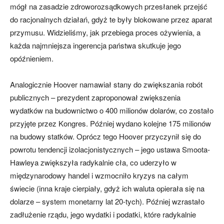
mógł na zasadzie zdroworozsądkowych przesłanek przejść
do racjonalnych działań, gdyż te były blokowane przez aparat
przymusu. Widzieliśmy, jak przebiega proces ożywienia, a
każda najmniejsza ingerencja państwa skutkuje jego
opóźnieniem.
Analogicznie Hoover namawiał stany do zwiększania robót
publicznych – prezydent zaproponował zwiększenia
wydatków na budownictwo o 400 milionów dolarów, co zostało
przyjęte przez Kongres. Później wydano kolejne 175 milionów
na budowy statków. Oprócz tego Hoover przyczynił się do
powrotu tendencji izolacjonistycznych – jego ustawa Smoota-
Hawleya zwiększyła radykalnie cła, co uderzyło w
międzynarodowy handel i wzmocniło kryzys na całym
świecie (inna kraje cierpiały, gdyż ich waluta opierała się na
dolarze – system monetarny lat 20-tych). Później wzrastało
zadłużenie rządu, jego wydatki i podatki, które radykalnie