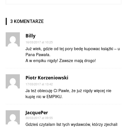
3 KOMENTARZE
Billy
16/03/2017 at 10:25
Już wiek, gdzie od tej pory bedę kupowac książki – u
Pana Pawała.
A w empiku nigdy! Zawsze mają drogo!
Piotr Korzeniowski
17/03/2017 at 13:42
Ja też obiecuję Ci Pawle, że już nigdy więcej nie
kupię nic w EMPIKU.
JacquePer
30/03/2017 at 09:55
Gdzieś czytałam list tych wydawców, którzy zjechali