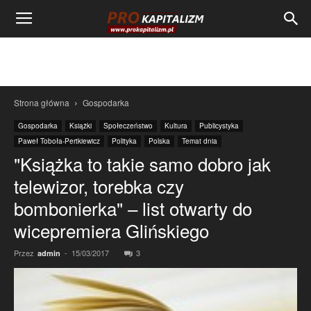
Strona główna
Gospodarka
Gospodarka
Książki
Społeczeństwo
Kultura
Publicystyka
Paweł Toboła-Pertkiewicz
Polityka
Polska
Temat dnia
"Książka to takie samo dobro jak
telewizor, torebka czy
bombonierka" – list otwarty do
wicepremiera Glińskiego
Przez
-
15/03/2017
3
admin