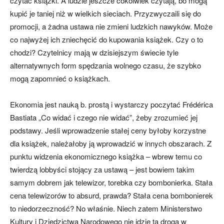
czytać książki. A ludzie jeszcze cokolwiek czytają, bo mogą
kupić je taniej niż w wielkich sieciach. Przyzwyczaili się do
promocji, a żadna ustawa nie zmieni ludzkich nawyków. Może
co najwyżej ich zniechęcić do kupowania książek. Czy o to
chodzi? Czytelnicy mają w dzisiejszym świecie tyle
alternatywnych form spędzania wolnego czasu, że szybko
mogą zapomnieć o książkach.
Ekonomia jest nauką b. prostą i wystarczy poczytać Frédérica
Bastiata „Co widać i czego nie widać”, żeby zrozumieć jej
podstawy. Jeśli wprowadzenie stałej ceny byłoby korzystne
dla książek, należałoby ją wprowadzić w innych obszarach. Z
punktu widzenia ekonomicznego książka – wbrew temu co
twierdzą lobbyści stojący za ustawą – jest bowiem takim
samym dobrem jak telewizor, torebka czy bombonierka. Stała
cena telewizorów to absurd, prawda? Stała cena bombonierek
to niedorzeczność? No właśnie. Niech zatem Ministerstwo
Kultury i Dziedzictwa Narodowego nie idzie tą drogą w