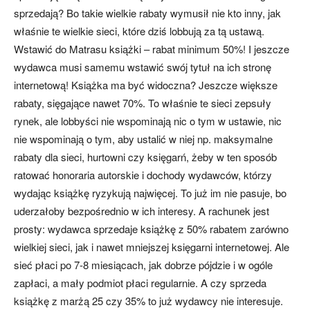
sprzedają? Bo takie wielkie rabaty wymusił nie kto inny, jak
właśnie te wielkie sieci, które dziś lobbują za tą ustawą.
Wstawić do Matrasu książki – rabat minimum 50%! I jeszcze
wydawca musi samemu wstawić swój tytuł na ich stronę
internetową! Książka ma być widoczna? Jeszcze większe
rabaty, sięgające nawet 70%. To właśnie te sieci zepsuły
rynek, ale lobbyści nie wspominają nic o tym w ustawie, nic
nie wspominają o tym, aby ustalić w niej np. maksymalne
rabaty dla sieci, hurtowni czy księgarń, żeby w ten sposób
ratować honoraria autorskie i dochody wydawców, którzy
wydając książkę ryzykują najwięcej. To już im nie pasuje, bo
uderzałoby bezpośrednio w ich interesy. A rachunek jest
prosty: wydawca sprzedaje książkę z 50% rabatem zarówno
wielkiej sieci, jak i nawet mniejszej księgarni internetowej. Ale
sieć płaci po 7-8 miesiącach, jak dobrze pójdzie i w ogóle
zapłaci, a mały podmiot płaci regularnie. A czy sprzeda
książkę z marżą 25 czy 35% to już wydawcy nie interesuje.