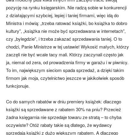
pozycję na rynku księgarskim. Nie radzą sobie w konkurencji
z działającymi szybciej, lepiej i taniej firmami, więc idą do
Ministra i mówią: „trzeba ratować książki, bo książka to dobro
kultury”, „książka nie może być sprzedawana w internetach”,
czy „bylegdzie”, i trzeba zakazać sprzedawania taniej. O to
chodzi, Panie Ministrze w tej ustawie! Wykosić małych, którzy
zaczęli nie być wcale tacy mali. Którzy zaczynali często jak
ja, niemal od zera, od prowadzenia firmy w garażu i w piwnicy.
To im, największym sieciom spada sprzedaż, a dzięki takim
firmom jak moja, czytelnictwo jeszcze w jakikolwiek sposób
funkcjonuje.
Co do samych rabatów w dniu premiery książek: dlaczego
książki są sprzedawane z rabatem 30% na pniu? Przecież
żadna księgarnia nie sprzedaje towaru ze stratą – to chyba
oczywiste? Otóż rabaty takie są dlatego, że wydawcy
sprzedają książki z dużo większym rabatem. A dlaczego