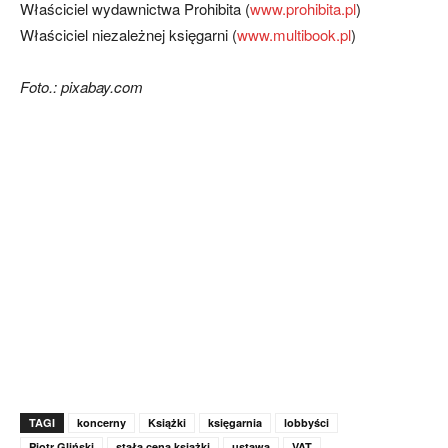
Właściciel wydawnictwa Prohibita (
www.prohibita.pl
)
Właściciel niezależnej księgarni (
www.multibook.pl
)
Foto.: pixabay.com
TAGI
koncerny
Książki
księgarnia
lobbyści
Piotr Gliński
stała cena książki
ustawa
VAT