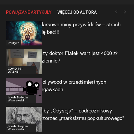
POWIĄZANE ARTYKUŁY
WIĘCEJ OD AUTORA
Marsowe miny przywódców – strach
się bać!!!
Polityka
Czy doktor Fiałek wart jest 4000 zł
dziennie?
COVID-19 -
WAŻNE
Hollywood w przedśmiertnych
drgawkach
Jakub Bożydar
Wiśniewski
Niby-„Odyseja” – podręcznikowy
wzorzec „marksizmu popkulturowego”
Jakub Bożydar
Wiśniewski