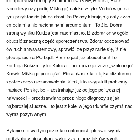
kompleksowe recepty konkurentów (KNP, Brauna, Ruch
Narodowy czy partię Mikkego) daleko w tyle. Widać więc na
tym przykładzie jak na dłoni, że Polacy kierują się cały czas
emocjami a nie racjonalnymi argumentami. To źle. Dobrą
stroną wyniku Kukiza jest natomiast to, iż zdołał on w ogóle
obudzić znaczną część społeczeństwa. Zdołał odczarować
ów ruch antysystemowy, sprawić, że przyznanie się, iż nie
głosuje się na PO bądź PiS nie jest już obciachem! To
zasługa Kukiza i tylko Kukiza – no, może jeszcze „szalonego”
Korwin-Mikkego po części. Piosenkarz stał się katalizatorem
społecznego niezadowolenia, kimś, kto uwypuklił problemy
trapiące Polskę, bo – abstrahując już od jego politycznej
naiwności – przedstawiane przez niego diagnozy są jak
najbardziej słuszne. I to jest z kolei w jego triumfie czymś nad
wyraz pozytywnym.
Pytaniem otwartym pozostaje natomiast, jak swój wynik
politykujący piosenkarz wykorzysta, oraz jak ów wynik