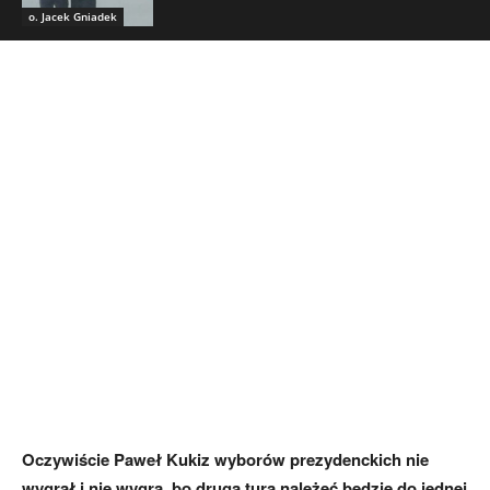
o. Jacek Gniadek
Oczywiście Paweł Kukiz wyborów prezydenckich nie
wygrał i nie wygra, bo druga tura należeć będzie do jednej