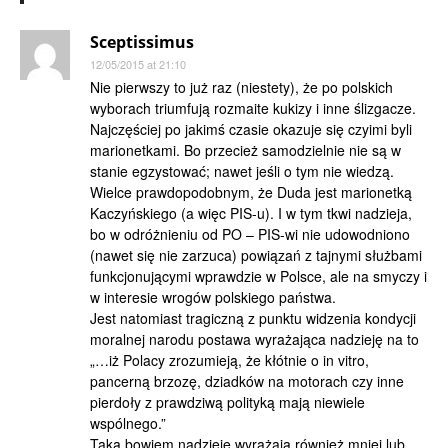
Sceptissimus
12/05/2015 at 21:10
Nie pierwszy to już raz (niestety), że po polskich
wyborach triumfują rozmaite kukizy i inne ślizgacze.
Najczęściej po jakimś czasie okazuje się czyimi byli
marionetkami. Bo przecież samodzielnie nie są w
stanie egzystować; nawet jeśli o tym nie wiedzą.
Wielce prawdopodobnym, że Duda jest marionetką
Kaczyńskiego (a więc PIS-u). I w tym tkwi nadzieja,
bo w odróżnieniu od PO – PIS-wi nie udowodniono
(nawet się nie zarzuca) powiązań z tajnymi służbami
funkcjonującymi wprawdzie w Polsce, ale na smyczy i
w interesie wrogów polskiego państwa.
Jest natomiast tragiczną z punktu widzenia kondycji
moralnej narodu postawa wyrażająca nadzieję na to
„…iż Polacy zrozumieją, że kłótnie o in vitro,
pancerną brzozę, dziadków na motorach czy inne
pierdoły z prawdziwą polityką mają niewiele
wspólnego.”
Taką bowiem nadzieję wyrażają również mniej lub