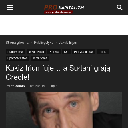
Strona główna
Publicystyka
Jakub Bijan
Publicystyka
Jakub Bijan
Polityka
Kraj
Polityka polska
Polska
Społeczeństwo
Temat dnia
Kukiz triumfuje… a Sułtani grają
Creole!
Przez
-
12/05/2015
1
admin