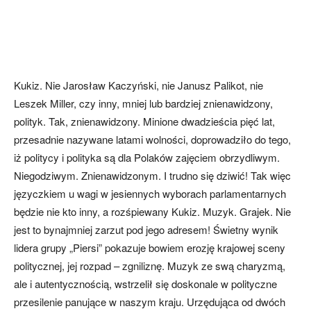
Kukiz. Nie Jarosław Kaczyński, nie Janusz Palikot, nie
Leszek Miller, czy inny, mniej lub bardziej znienawidzony,
polityk. Tak, znienawidzony. Minione dwadzieścia pięć lat,
przesadnie nazywane latami wolności, doprowadziło do tego,
iż politycy i polityka są dla Polaków zajęciem obrzydliwym.
Niegodziwym. Znienawidzonym. I trudno się dziwić! Tak więc
języczkiem u wagi w jesiennych wyborach parlamentarnych
będzie nie kto inny, a rozśpiewany Kukiz. Muzyk. Grajek. Nie
jest to bynajmniej zarzut pod jego adresem! Świetny wynik
lidera grupy „Piersi” pokazuje bowiem erozję krajowej sceny
politycznej, jej rozpad – zgniliznę. Muzyk ze swą charyzmą,
ale i autentycznością, wstrzelił się doskonale w polityczne
przesilenie panujące w naszym kraju. Urzędująca od dwóch