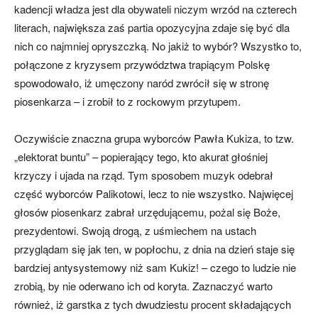
kadencji władza jest dla obywateli niczym wrzód na czterech
literach, największa zaś partia opozycyjna zdaje się być dla
nich co najmniej opryszczką. No jakiż to wybór? Wszystko to,
połączone z kryzysem przywództwa trapiącym Polskę
spowodowało, iż umęczony naród zwrócił się w stronę
piosenkarza – i zrobił to z rockowym przytupem.
Oczywiście znaczna grupa wyborców Pawła Kukiza, to tzw.
„elektorat buntu” – popierający tego, kto akurat głośniej
krzyczy i ujada na rząd. Tym sposobem muzyk odebrał
część wyborców Palikotowi, lecz to nie wszystko. Najwięcej
głosów piosenkarz zabrał urzędującemu, pożal się Boże,
prezydentowi. Swoją drogą, z uśmiechem na ustach
przyglądam się jak ten, w popłochu, z dnia na dzień staje się
bardziej antysystemowy niż sam Kukiz! – czego to ludzie nie
zrobią, by nie oderwano ich od koryta. Zaznaczyć warto
również, iż garstka z tych dwudziestu procent składających