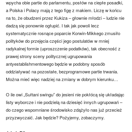
wpycha obie partie do parlamentu, posłów na ciepłe posadki,
a Polska i Polacy mają z tego figę z makiem. Liczę w końcu
na to, że obudzeni przez Kukiza – głownie młodzi – ludzie nie
dadzą się ponownie ogłupić. I tak jak powoli lecz
systematycznie rosnące poparcie Korwin-Mikkego zmusiło
polityków do przejęcia części jego postulatów w mniej
radykalnej formie (uproszczenie podatków), tak obecność z
prawej strony sceny politycznej ugrupowania
antyestablishmentowego będzie w podobny sposób
oddziaływać na pozostałe, bezprogramowe partie trwania.
Można mieć więc nadziej na zmiany w dobrym kierunku…
O ile owi „Sułtani swingu” do jesieni nie pokłócą się układając
listy wyborcze i nie podzielą na dziesięć innych ugrupowań –
do czego wspomniane środowisko zdążyło nas już przecież
przyzwyczaić. Jak będzie? Pożyjemy, zobaczymy.