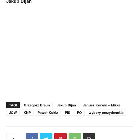
Jakub Bijan
TAGI
Grzegorz Braun
Jakub Bijan
Janusz Korwin – Mikke
JOW
KNP
Paweł Kukiz
PiS
PO
wybory prezydenckie