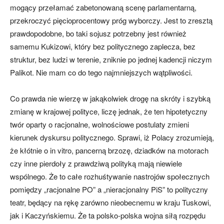
mogący przełamać zabetonowaną scenę parlamentarną,
przekroczyć pięcioprocentowy próg wyborczy. Jest to zresztą
prawdopodobne, bo taki sojusz potrzebny jest również
samemu Kukizowi, który bez politycznego zaplecza, bez
struktur, bez ludzi w terenie, zniknie po jednej kadencji niczym
Palikot. Nie mam co do tego najmniejszych wątpliwości.
Co prawda nie wierzę w jakąkolwiek drogę na skróty i szybką
zmianę w krajowej polityce, liczę jednak, że ten hipotetyczny
twór oparty o racjonalne, wolnościowe postulaty zmieni
kierunek dyskursu politycznego. Sprawi, iż Polacy zrozumieją,
że kłótnie o in vitro, pancerną brzozę, dziadków na motorach
czy inne pierdoły z prawdziwą polityką mają niewiele
wspólnego. Że to całe rozhuśtywanie nastrojów społecznych
pomiędzy „racjonalne PO” a „nieracjonalny PiS” to polityczny
teatr, będący na rękę zarówno nieobecnemu w kraju Tuskowi,
jak i Kaczyńskiemu. Że ta polsko-polska wojna siłą rozpędu