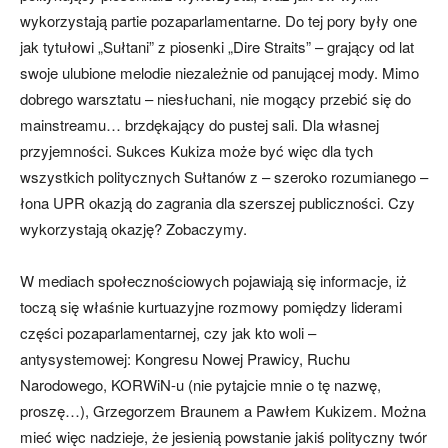
wykorzystają partie pozaparlamentarne. Do tej pory były one
jak tytułowi „Sułtani” z piosenki „Dire Straits” – grający od lat
swoje ulubione melodie niezależnie od panującej mody. Mimo
dobrego warsztatu – niesłuchani, nie mogący przebić się do
mainstreamu… brzdękający do pustej sali. Dla własnej
przyjemności. Sukces Kukiza może być więc dla tych
wszystkich politycznych Sułtanów z – szeroko rozumianego –
łona UPR okazją do zagrania dla szerszej publiczności. Czy
wykorzystają okazję? Zobaczymy.
W mediach społecznościowych pojawiają się informacje, iż
toczą się właśnie kurtuazyjne rozmowy pomiędzy liderami
części pozaparlamentarnej, czy jak kto woli –
antysystemowej: Kongresu Nowej Prawicy, Ruchu
Narodowego, KORWiN-u (nie pytajcie mnie o tę nazwę,
proszę…), Grzegorzem Braunem a Pawłem Kukizem. Można
mieć więc nadzieje, że jesienią powstanie jakiś polityczny twór