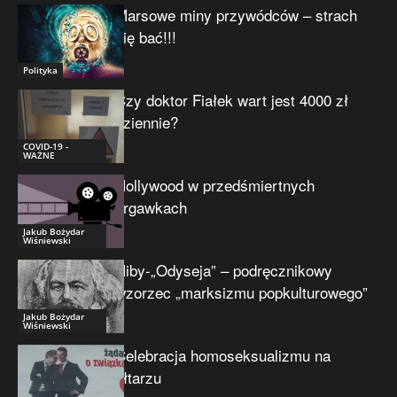
Marsowe miny przywódców – strach
się bać!!!
Polityka
Czy doktor Fiałek wart jest 4000 zł
dziennie?
COVID-19 -
WAŻNE
Hollywood w przedśmiertnych
drgawkach
Jakub Bożydar
Wiśniewski
Niby-„Odyseja” – podręcznikowy
wzorzec „marksizmu popkulturowego”
Jakub Bożydar
Wiśniewski
Celebracja homoseksualizmu na
ołtarzu