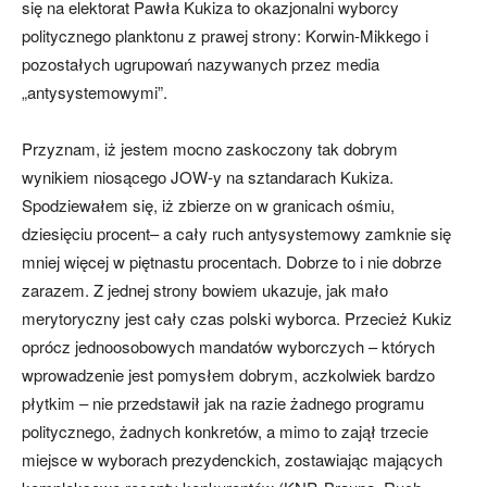
się na elektorat Pawła Kukiza to okazjonalni wyborcy
politycznego planktonu z prawej strony: Korwin-Mikkego i
pozostałych ugrupowań nazywanych przez media
„antysystemowymi”.
Przyznam, iż jestem mocno zaskoczony tak dobrym
wynikiem niosącego JOW-y na sztandarach Kukiza.
Spodziewałem się, iż zbierze on w granicach ośmiu,
dziesięciu procent– a cały ruch antysystemowy zamknie się
mniej więcej w piętnastu procentach. Dobrze to i nie dobrze
zarazem. Z jednej strony bowiem ukazuje, jak mało
merytoryczny jest cały czas polski wyborca. Przecież Kukiz
oprócz jednoosobowych mandatów wyborczych – których
wprowadzenie jest pomysłem dobrym, aczkolwiek bardzo
płytkim – nie przedstawił jak na razie żadnego programu
politycznego, żadnych konkretów, a mimo to zajął trzecie
miejsce w wyborach prezydenckich, zostawiając mających