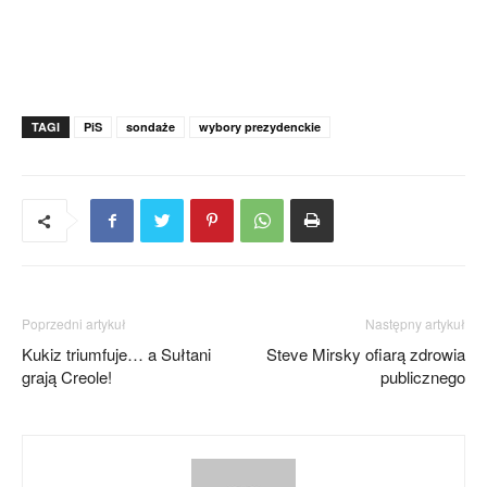
TAGI
PiS
sondaże
wybory prezydenckie
Poprzedni artykuł
Następny artykuł
Kukiz triumfuje… a Sułtani
Steve Mirsky ofiarą zdrowia
grają Creole!
publicznego