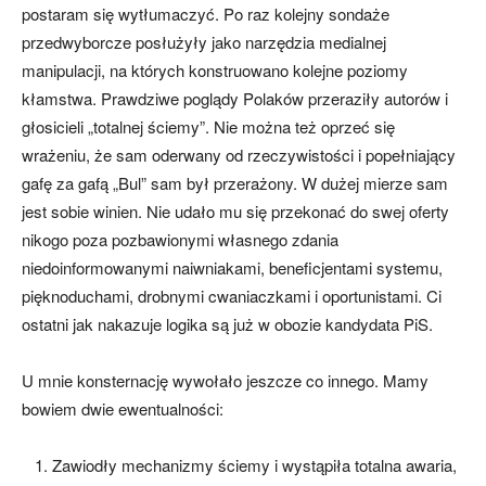
postaram się wytłumaczyć. Po raz kolejny sondaże
przedwyborcze posłużyły jako narzędzia medialnej
manipulacji, na których konstruowano kolejne poziomy
kłamstwa. Prawdziwe poglądy Polaków przeraziły autorów i
głosicieli „totalnej ściemy”. Nie można też oprzeć się
wrażeniu, że sam oderwany od rzeczywistości i popełniający
gafę za gafą „Bul” sam był przerażony. W dużej mierze sam
jest sobie winien. Nie udało mu się przekonać do swej oferty
nikogo poza pozbawionymi własnego zdania
niedoinformowanymi naiwniakami, beneficjentami systemu,
pięknoduchami, drobnymi cwaniaczkami i oportunistami. Ci
ostatni jak nakazuje logika są już w obozie kandydata PiS.
U mnie konsternację wywołało jeszcze co innego. Mamy
bowiem dwie ewentualności:
1. Zawiodły mechanizmy ściemy i wystąpiła totalna awaria,