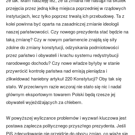
że tak. Mam nadzieję też, że ta zmiana nie nastąpi na skutek
przejęcia przez jedną klikę miejsca poprzedniej w rządowych
instytucjach, lecz tylko poprzez trwałą ich przebudowę. Ta z
kolei powinna być oparta na zasadniczej zmianie ideologii
naszej państwowości. Czy nowego prezydenta stać będzie na
taką zmianę? Czy w nowym parlamencie znajdą się siły
zdolne do zmiany konstytucji, odzyskania podmiotowości
przez państwo i obywateli i krachu systemu redystrybucji
narodowego dochodu? Czy nowe władze byłyby w stanie
przywrócić kontrolę państwa nad emisją pieniądza i
zlikwidować haniebny artykuł 220 Konstytucji? Oby tak się
stało. W przeciwnym razie wczoraj nie stało się nic i nadal
głównym eksportowym towarem Polski będą rzesze jej
obywateli wyjeżdżających za chlebem.
W powyższej wyliczance problemów i wyzwań kluczowa jest
postawa zaplecza politycznego przyszłego prezydenta. Jeśli
PiS zdecydowanie nie przejdzie do obozu zmian, co wiąże się