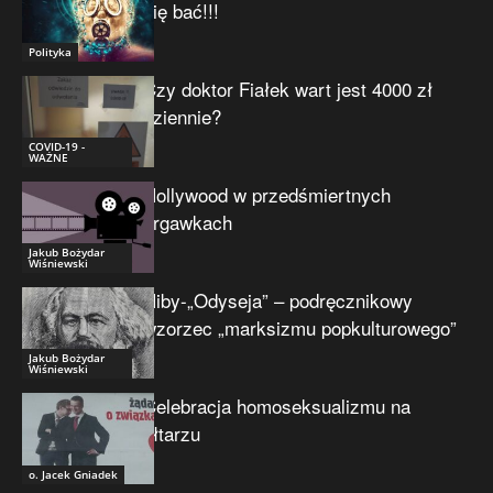
się bać!!!
Polityka
Czy doktor Fiałek wart jest 4000 zł
dziennie?
COVID-19 -
WAŻNE
Hollywood w przedśmiertnych
drgawkach
Jakub Bożydar
Wiśniewski
Niby-„Odyseja” – podręcznikowy
wzorzec „marksizmu popkulturowego”
Jakub Bożydar
Wiśniewski
Celebracja homoseksualizmu na
ołtarzu
o. Jacek Gniadek