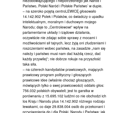
niezobowiązującego i niepotrzebnego jak Naród i
Państwo, Polski Naród i Polskie Państwo’ w dupie.
– na szeroko pojętą centroLEWICĘ głosowało
14.142.902 Polek i Polaków, co świadczy o upadku
intelektualnym, moralnym i duchowym mojego
Narodu; daje to „Centrolewowi” wpływ na
parlamentarne układy i rządowe działania,
oczywiście nie zdając sobie sprawy z mocami i
możliwościami sił tajnych, lecz żyją oni złudzeniami i
roszczeniami wobec państwa, na zasadzie „nam się
należy i państwo musi nam dać każdą rzecz, dać
każdy przywilej”; nie dobrze rokuje na przyszłość
taka siła.
– na czterech kandydatów prawicowych, mających
prawicowy program polityczny i głoszących
prawicowe idee (właśnie chociaż głoszących,
mówiących tylko o swej prawicowości) oddało głos:
756.032 polskich obywateli; jest to garstka w
porównaniu z 15.695.102 ludźmi co nie obchodzi ich
los Kraju i Narodu plus 14.142.902 różnego rodzaju
lewakami, co daje 29.838.004 osób do przekonani i
przyciągnięcia do i dla Polski, Narodu i Państwa; jak