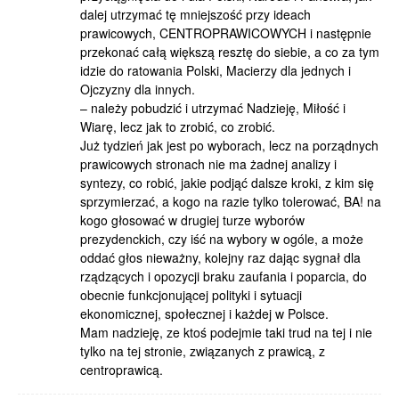
dalej utrzymać tę mniejszość przy ideach
prawicowych, CENTROPRAWICOWYCH i następnie
przekonać całą większą resztę do siebie, a co za tym
idzie do ratowania Polski, Macierzy dla jednych i
Ojczyzny dla innych.
– należy pobudzić i utrzymać Nadzieję, Miłość i
Wiarę, lecz jak to zrobić, co zrobić.
Już tydzień jak jest po wyborach, lecz na porządnych
prawicowych stronach nie ma żadnej analizy i
syntezy, co robić, jakie podjąć dalsze kroki, z kim się
sprzymierzać, a kogo na razie tylko tolerować, BA! na
kogo głosować w drugiej turze wyborów
prezydenckich, czy iść na wybory w ogóle, a może
oddać głos nieważny, kolejny raz dając sygnał dla
rządzących i opozycji braku zaufania i poparcia, do
obecnie funkcjonującej polityki i sytuacji
ekonomicznej, społecznej i każdej w Polsce.
Mam nadzieję, ze ktoś podejmie taki trud na tej i nie
tylko na tej stronie, związanych z prawicą, z
centroprawicą.