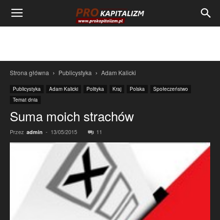
Strona główna
Publicystyka
Adam Kalicki
Publicystyka
Adam Kalicki
Polityka
Kraj
Polska
Społeczeństwo
Temat dnia
Suma moich strachów
Przez
-
13/05/2015
11
admin