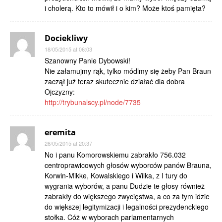
i cholerą. Kto to mówił i o kim? Może ktoś pamięta?
Dociekliwy
18/05/2015 at 06:03
Szanowny Panie Dybowski!
Nie załamujmy rąk, tylko módlmy się żeby Pan Braun
zaczął już teraz skutecznie działać dla dobra
Ojczyzny:
http://trybunalscy.pl/node/7735
eremita
26/05/2015 at 20:37
No i panu Komorowskiemu zabrakło 756.032
centroprawicowych głosów wyborców panów Brauna,
Korwin-Mikke, Kowalskiego i Wilka, z I tury do
wygrania wyborów, a panu Dudzie te głosy również
zabrakły do większego zwycięstwa, a co za tym idzie
do większej legitymizacji i legalności prezydenckiego
stołka. Cóż w wyborach parlamentarnych