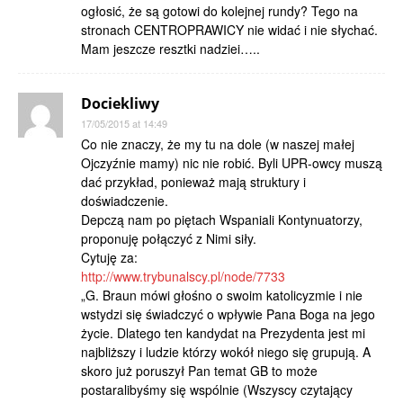
ogłosić, że są gotowi do kolejnej rundy? Tego na
stronach CENTROPRAWICY nie widać i nie słychać.
Mam jeszcze resztki nadziei…..
Dociekliwy
17/05/2015 at 14:49
Co nie znaczy, że my tu na dole (w naszej małej
Ojczyźnie mamy) nic nie robić. Byli UPR-owcy muszą
dać przykład, ponieważ mają struktury i
doświadczenie.
Depczą nam po piętach Wspaniali Kontynuatorzy,
proponuję połączyć z Nimi siły.
Cytuję za:
http://www.trybunalscy.pl/node/7733
„G. Braun mówi głośno o swoim katolicyzmie i nie
wstydzi się świadczyć o wpływie Pana Boga na jego
życie. Dlatego ten kandydat na Prezydenta jest mi
najbliższy i ludzie którzy wokół niego się grupują. A
skoro już poruszył Pan temat GB to może
postaralibyśmy się wspólnie (Wszyscy czytający