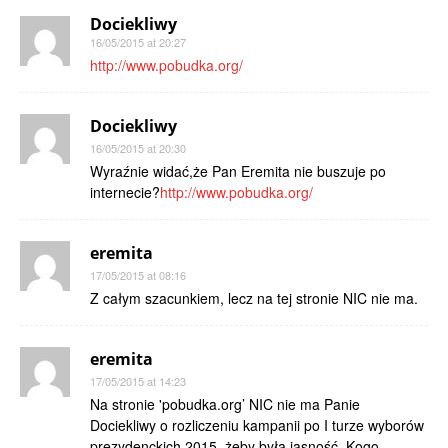
Dociekliwy
16/05/2015 at 20:27
http://www.pobudka.org/
Dociekliwy
16/05/2015 at 20:30
Wyraźnie widać,że Pan Eremita nie buszuje po
internecie?
http://www.pobudka.org/
eremita
17/05/2015 at 08:16
Z całym szacunkiem, lecz na tej stronie NIC nie ma.
eremita
17/05/2015 at 14:23
Na stronie 'pobudka.org’ NIC nie ma Panie
Dociekliwy o rozliczeniu kampanii po I turze wyborów
prezydenckich 2015, żeby była jasność. Kogo