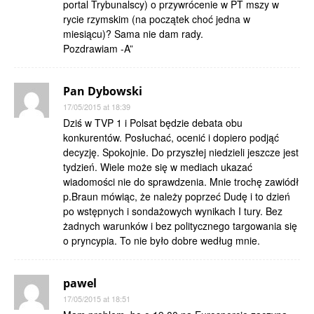
portal Trybunalscy) o przywrócenie w PT mszy w
rycie rzymskim (na początek choć jedna w
miesiącu)? Sama nie dam rady.
Pozdrawiam -A”
Pan Dybowski
17/05/2015 at 18:39
Dziś w TVP 1 i Polsat będzie debata obu
konkurentów. Posłuchać, ocenić i dopiero podjąć
decyzję. Spokojnie. Do przyszłej niedzieli jeszcze jest
tydzień. Wiele może się w mediach ukazać
wiadomości nie do sprawdzenia. Mnie trochę zawiódł
p.Braun mówiąc, że należy poprzeć Dudę i to dzień
po wstępnych i sondażowych wynikach I tury. Bez
żadnych warunków i bez politycznego targowania się
o pryncypia. To nie było dobre według mnie.
pawel
17/05/2015 at 18:51