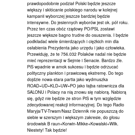
prawdopodobnie podział Polski będzie jeszcze
większy i skłócanie polskiego narodu w kolejnej
kampanii wyborczej jeszcze bardziej będzie
intensywne. Do jesiennych wyborów jest ok. pół roku.
Przez ten czas obóz rządowy PO/PSL zostawi
jeszcze większe bagno trudne do osuszenia. I będzie
podkładać wiele śmierdzących i ciężkich min dla
osłabienia Prezydenta jako urzędu i jako człowieka.
Przewiduję, że te 756.032 Polaków nadal nie będzie
mieć reprezentacji w Sejmie i Senacie. Bardzo źle.
PiS wpadnie w amok sukcesu i będzie odrzucać
polityczny plankton i prawicową ekstremę. Do tego
dojdzie nowa-stara partia jako wydmuszka
ROAD=UD=KLD=UW=PO jako łajba ratownicza dla
SALONU i Polacy na nią znowu się nabiorą. Nabiorą
się, gdyż nie będzie ze stron PiS w tym względzie
zdecydowanej reakcji informacyjnej. Do tego Radio
Maryja/TV-Trwam/Nasz Dziennik nie popuszczą do
siebie w szerszym i większym zakresie, do głosu
środowisk B raun+Korwin-Mikke+Kowalski+Wilk.
Niestety! Tak będzie!