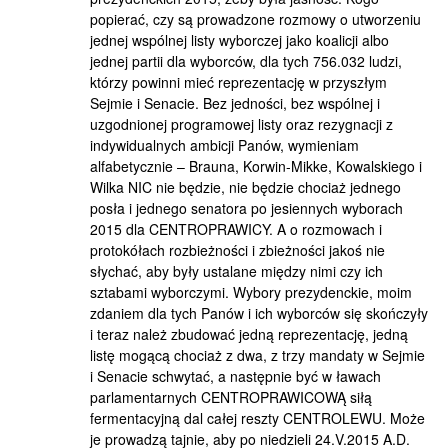
popierać, czy są prowadzone rozmowy o utworzeniu
jednej wspólnej listy wyborczej jako koalicji albo
jednej partii dla wyborców, dla tych 756.032 ludzi,
którzy powinni mieć reprezentację w przyszłym
Sejmie i Senacie. Bez jedności, bez wspólnej i
uzgodnionej programowej listy oraz rezygnacji z
indywidualnych ambicji Panów, wymieniam
alfabetycznie – Brauna, Korwin-Mikke, Kowalskiego i
Wilka NIC nie będzie, nie będzie chociaż jednego
posła i jednego senatora po jesiennych wyborach
2015 dla CENTROPRAWICY. A o rozmowach i
protokółach rozbieżności i zbieżności jakoś nie
słychać, aby były ustalane między nimi czy ich
sztabami wyborczymi. Wybory prezydenckie, moim
zdaniem dla tych Panów i ich wyborców się skończyły
i teraz należ zbudować jedną reprezentację, jedną
listę mogącą chociaż z dwa, z trzy mandaty w Sejmie
i Senacie schwytać, a następnie być w ławach
parlamentarnych CENTROPRAWICOWĄ siłą
fermentacyjną dal całej reszty CENTROLEWU. Może
je prowadzą tajnie, aby po niedzieli 24.V.2015 A.D.