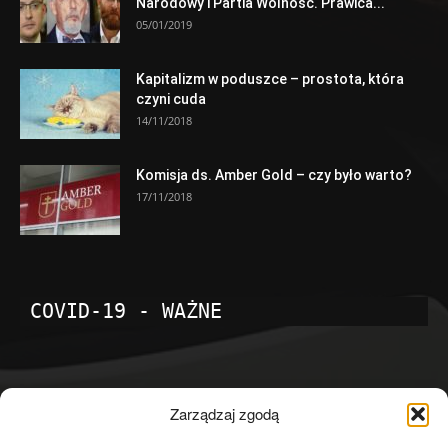
Narodowy i Partia Wolność. Prawica...
05/01/2019
Kapitalizm w poduszce – prostota, która
czyni cuda
14/11/2018
Komisja ds. Amber Gold – czy było warto?
17/11/2018
COVID-19 - WAŻNE
POPULARNE KATEGORIE
Zarządzaj zgodą