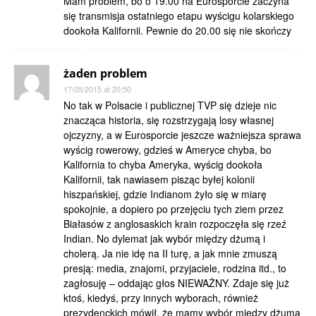
Mam problem, bo o 19.00 na Eurosporcie zaczyna
się transmisja ostatniego etapu wyścigu kolarskiego
dookoła Kalifornii. Pewnie do 20.00 się nie skończy
żaden problem
17/05/2015 at 20:50
No tak w Polsacie i publicznej TVP się dzieje nic
znacząca historia, się rozstrzygają losy własnej
ojczyzny, a w Eurosporcie jeszcze ważniejsza sprawa
wyścig rowerowy, gdzieś w Ameryce chyba, bo
Kalifornia to chyba Ameryka, wyścig dookoła
Kalifornii, tak nawiasem pisząc byłej kolonii
hiszpańskiej, gdzie Indianom żyło się w miarę
spokojnie, a dopiero po przejęciu tych ziem przez
Białasów z anglosaskich krain rozpoczęła się rzeź
Indian. No dylemat jak wybór między dżumą i
cholerą. Ja nie idę na II turę, a jak mnie zmuszą
presją: media, znajomi, przyjaciele, rodzina itd., to
zagłosuję – oddając głos NIEWAŻNY. Zdaje się już
ktoś, kiedyś, przy innych wyborach, również
prezydenckich mówił, że mamy wybór między dżumą