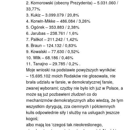
2. Komorowski (obecny Prezydenta) – 5.031.060 /
33,77%
3. Kukiz – 3.099.079 / 20,8%
4. Korwin-Mikke – 486.084 / 3,26%
5. Ogórek – 353.883 / 2,38%
6. Jarubas – 238.761 / 1,6%
7. Palikot – 211.242 / 1,42%
8. Braun – 124.132 / 0,83%
9. Kowalski – 77.630 / 0,52%
10. Wilk – 68.186 / 0,46%
11. Tanajno – 29.785 / 0,2% .
Moje wnioski na podstawie powyższych wyników:
– 15.695.102 moich Rodaków nie głosowała, nie
brała udziału w farsie, w demokratycznej farsie,
zwanej wyborami; czyżby nie było ich już w Polsce, a
może są już pozbawieni złudzeń co do
mechanizmów demokratycznych albo wiedzą, że tym
wszystkim dyrygują, zza ciemnych i półciemnych
kulis odpowiednie siły i służby na usługach jeszcze
kogoś;
albo mają los 'czegoś tak nieokreślonego,