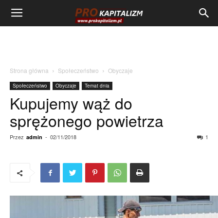
Strona główna
Społeczeństwo
Obyczaje
Społeczeństwo
Obyczaje
Temat dnia
Kupujemy wąż do
sprężonego powietrza
Przez
-
02/11/2018
1
admin