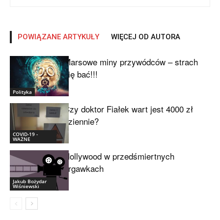
POWIĄZANE ARTYKUŁY
WIĘCEJ OD AUTORA
Marsowe miny przywódców – strach
się bać!!!
Polityka
Czy doktor Fiałek wart jest 4000 zł
dziennie?
COVID-19 -
WAŻNE
Hollywood w przedśmiertnych
drgawkach
Jakub Bożydar
Wiśniewski