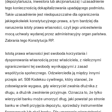
(depozytariusza, inwestora lub akcjonariusza) i uzasadnienie
tego koniecznością dokapitalizowania upadającego podmiotu.
Takie uzasadnienie jest niedopuszczalne dla ograniczenia
jakiegokolwiek konstytucyjnego prawa, a tym bardziej dla
naruszenia istoty prawa własności, czyli jego unicestwienia
mocą uchwały wydanej przez administracyjny organ państwa.
Zabrania tego Konstytucja RP.
Istotą prawa własności jest swoboda korzystania i
dysponowania własnością przez właściciela, z nielicznymi
ograniczeniami tej swobody wynikającymi z zasad
współżycia społecznego. Odzwierciedla ją między innymi
przepis art. 508 Kodeksu cywilnego, który stanowi, że
zobowiązanie wygasa, gdy wierzyciel zwalnia dłużnika z
długu, a dłużnik zwolnienie przyjmuje. Oznacza to, że tylko
wierzyciel banku może umorzyć dług, jaki powstał po stronie
banku w chwili przyjęcia depozytu, sprzedaży instrumentów
finansowych lub akcji banku. Dla umorzenia wierzytelności