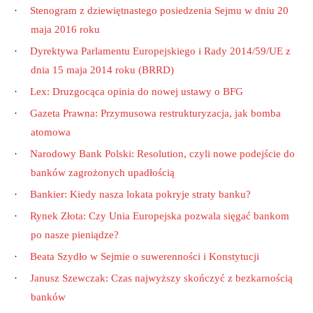
·
Stenogram z dziewiętnastego posiedzenia Sejmu w dniu 20
maja 2016 roku
·
Dyrektywa Parlamentu Europejskiego i Rady 2014/59/UE z
dnia 15 maja 2014 roku (BRRD)
·
Lex: Druzgocąca opinia do nowej ustawy o BFG
·
Gazeta Prawna: Przymusowa restrukturyzacja, jak bomba
atomowa
·
Narodowy Bank Polski: Resolution, czyli nowe podejście do
banków zagrożonych upadłością
·
Bankier: Kiedy nasza lokata pokryje straty banku?
·
Rynek Złota: Czy Unia Europejska pozwala sięgać bankom
po nasze pieniądze?
·
Beata Szydło w Sejmie o suwerenności i Konstytucji
·
Janusz Szewczak: Czas najwyższy skończyć z bezkarnością
banków