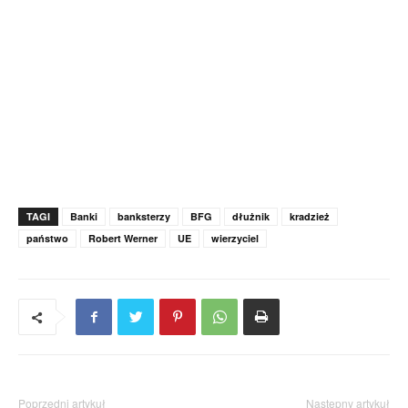
TAGI
Banki
banksterzy
BFG
dłużnik
kradzież
państwo
Robert Werner
UE
wierzyciel
Poprzedni artykuł
Następny artykuł