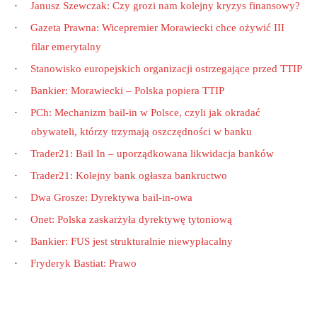
·
Janusz Szewczak: Czy grozi nam kolejny kryzys finansowy?
·
Gazeta Prawna: Wicepremier Morawiecki chce ożywić III
filar emerytalny
·
Stanowisko europejskich organizacji ostrzegające przed TTIP
·
Bankier: Morawiecki – Polska popiera TTIP
·
PCh: Mechanizm bail-in w Polsce, czyli jak okradać
obywateli, którzy trzymają oszczędności w banku
·
Trader21: Bail In – uporządkowana likwidacja banków
·
Trader21: Kolejny bank ogłasza bankructwo
·
Dwa Grosze: Dyrektywa bail-in-owa
·
Onet: Polska zaskarżyła dyrektywę tytoniową
·
Bankier: FUS jest strukturalnie niewypłacalny
·
Fryderyk Bastiat: Prawo