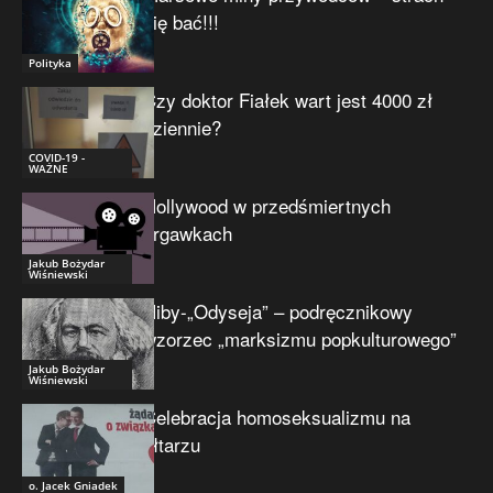
się bać!!!
Polityka
Czy doktor Fiałek wart jest 4000 zł
dziennie?
COVID-19 -
WAŻNE
Hollywood w przedśmiertnych
drgawkach
Jakub Bożydar
Wiśniewski
Niby-„Odyseja” – podręcznikowy
wzorzec „marksizmu popkulturowego”
Jakub Bożydar
Wiśniewski
Celebracja homoseksualizmu na
ołtarzu
o. Jacek Gniadek