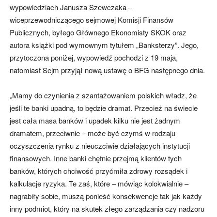
wypowiedziach Janusza Szewczaka –
wiceprzewodniczącego sejmowej Komisji Finansów
Publicznych, byłego Głównego Ekonomisty SKOK oraz
autora książki pod wymownym tytułem „Banksterzy”. Jego,
przytoczona poniżej, wypowiedź pochodzi z 19 maja,
natomiast Sejm przyjął nową ustawę o BFG następnego dnia.
„Mamy do czynienia z szantażowaniem polskich władz, że
jeśli te banki upadną, to będzie dramat. Przecież na świecie
jest cała masa banków i upadek kilku nie jest żadnym
dramatem, przeciwnie – może być czymś w rodzaju
oczyszczenia rynku z nieuczciwie działających instytucji
finansowych. Inne banki chętnie przejmą klientów tych
banków, których chciwość przyćmiła zdrowy rozsądek i
kalkulacje ryzyka. Te zaś, które – mówiąc kolokwialnie –
nagrabiły sobie, muszą ponieść konsekwencje tak jak każdy
inny podmiot, który na skutek złego zarządzania czy nadzoru