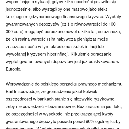
wspominając o sytuacji, gdyby kilka upadłości pojawiło się
jednocześnie, albo wystąpiłby one masowo jako efekt
kolejnego międzynarodowego finansowego kryzysu. Wypłaty
gwarantowanych depozytów (dziś o równowartości do 100
000 euro) mogą być odroczone nawet o kilka lat, co oznacza,
że ich realna wartość (siła nabywcza pieniądza) może
znacząco spaść w tym okresie na skutek inflacji lub
wywołanej kryzysem hiperinflacji. Kilkuletnie odraczanie
wypłat gwarantowanych depozytów jest już praktykowane w
Europie.
Wprowadzenie do polskiego porządku prawnego mechanizmu
Bail In spowoduje, że gromadzenie jakichkolwiek
oszczędności w bankach stanie się niezwykle ryzykowne,
żeby nie powiedzieć – bezsensowne. Bez znaczenia jest fakt,
że oszczędności w wysokości nie przekraczającej kwoty
gwarantowanego depozytu posiada ponad 90% ogólnej liczby
depozytariuszy. Wypłaty gwarantowanych środków mogą w