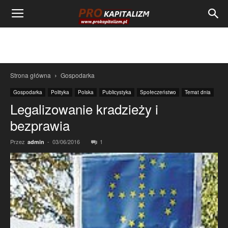
Strona główna
Gospodarka
Gospodarka
Polityka
Polska
Publicystyka
Społeczeństwo
Temat dnia
Legalizowanie kradzieży i
bezprawia
Przez
-
03/06/2016
1
admin