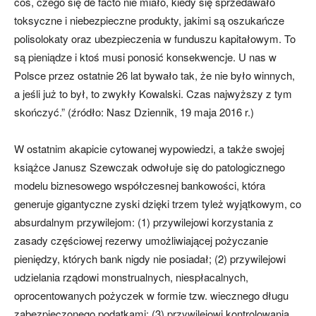
coś, czego się de facto nie miało, kiedy się sprzedawało
toksyczne i niebezpieczne produkty, jakimi są oszukańcze
polisolokaty oraz ubezpieczenia w funduszu kapitałowym. To
są pieniądze i ktoś musi ponosić konsekwencje. U nas w
Polsce przez ostatnie 26 lat bywało tak, że nie było winnych,
a jeśli już to był, to zwykły Kowalski. Czas najwyższy z tym
skończyć.” (źródło: Nasz Dziennik, 19 maja 2016 r.)
W ostatnim akapicie cytowanej wypowiedzi, a także swojej
książce Janusz Szewczak odwołuje się do patologicznego
modelu biznesowego współczesnej bankowości, która
generuje gigantyczne zyski dzięki trzem tyleż wyjątkowym, co
absurdalnym przywilejom: (1) przywilejowi korzystania z
zasady częściowej rezerwy umożliwiającej pożyczanie
pieniędzy, których bank nigdy nie posiadał; (2) przywilejowi
udzielania rządowi monstrualnych, niespłacalnych,
oprocentowanych pożyczek w formie tzw. wiecznego długu
zabezpieczonego podatkami; (3) przywilejowi kontrolowania