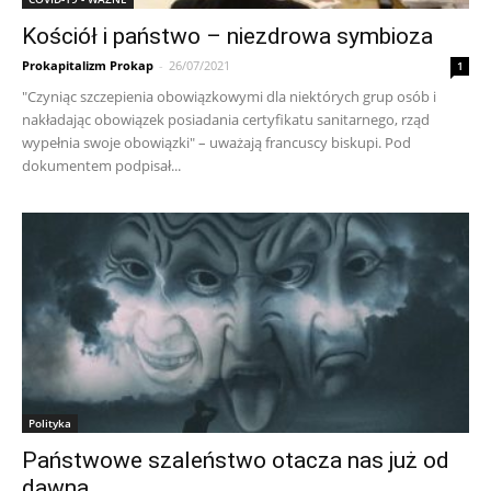
Kościół i państwo – niezdrowa symbioza
Prokapitalizm Prokap
-
26/07/2021
1
"Czyniąc szczepienia obowiązkowymi dla niektórych grup osób i
nakładając obowiązek posiadania certyfikatu sanitarnego, rząd
wypełnia swoje obowiązki" – uważają francuscy biskupi. Pod
dokumentem podpisał...
Polityka
Państwowe szaleństwo otacza nas już od
dawna