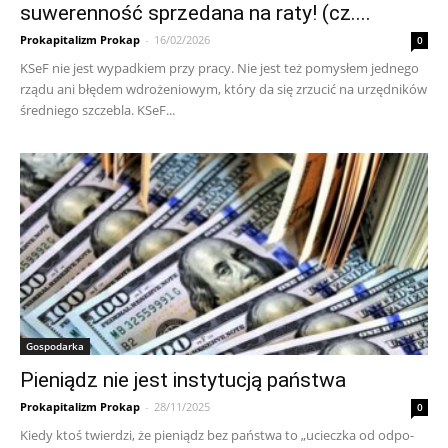
suwerenność sprzedana na raty! (cz....
Prokapitalizm Prokap
-
16/02/2026
0
KSeF nie je­st wy­pad­kiem przy pra­cy. Nie je­st też po­my­słem jed­ne­go
rzą­du ani błę­dem wdro­że­nio­wym, któ­ry da się zrzu­cić na urzęd­ni­ków
śred­nie­go szcze­bla. KSeF...
Gospodarka
Pie­nią­dz nie je­st in­sty­tu­cją pań­stwa
Prokapitalizm Prokap
-
28/11/2025
0
Kie­dy ktoś twier­dzi, że pie­nią­dz bez pań­stwa to „uciecz­ka od od­po­