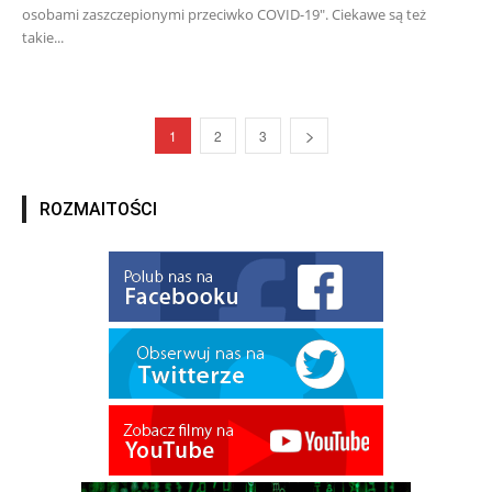
osobami zaszczepionymi przeciwko COVID-19". Ciekawe są też
takie...
1
2
3
ROZMAITOŚCI