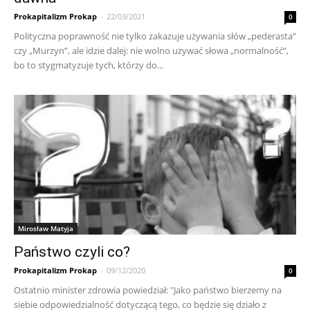
Prokapitalizm Prokap
-
22/03/2021
0
Polityczna poprawność nie tylko zakazuje używania słów „pederasta”
czy „Murzyn”, ale idzie dalej: nie wolno używać słowa „normalność”,
bo to stygmatyzuje tych, którzy do...
Mirosław Matyja
Państwo czyli co?
Prokapitalizm Prokap
-
09/12/2020
0
Ostatnio minister zdrowia powiedział: "Jako państwo bierzemy na
siebie odpowiedzialność dotyczącą tego, co będzie się działo z