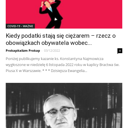
COVID-19 - WAŻNE
Kiedy podatki stają się ciężarem – rzecz o
obowiązkach obywatela wobec...
Prokapitalizm Prokap
-
03/12/2022
0
Poniżej publikujemy kazanie ks. Konstantyna Najmowicza
wygłoszone w niedzielę 6 listopada 2022 roku w kaplicy Bractwa św.
Piusa X w Warszawie. * * * Dzisiejsza Ewangelia...