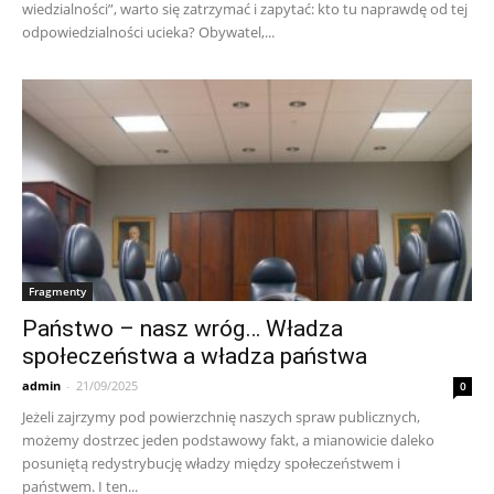
wie­dzial­no­ści”, war­to się za­trzy­mać i za­py­tać: kto tu na­praw­dę od tej
od­po­wie­dzial­no­ści ucie­ka? Oby­wa­tel,...
Fragmenty
Państwo – nasz wróg… Władza
społeczeństwa a władza państwa
admin
-
21/09/2025
0
Jeżeli zajrzymy pod powierzchnię naszych spraw publicznych,
możemy dostrzec jeden podstawowy fakt, a mianowicie daleko
posuniętą redystrybucję władzy między społeczeństwem i
państwem. I ten...