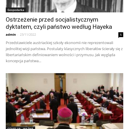
Gospodarka
Ostrzeżenie przed socjalistycznym
dyktatem, czyli państwo według Hayeka
admin
-
23/11/2022
5
Przedstawiciele austriackiej szkoły ekonomii nie reprezentowali
jednolitej wizji państwa. Postulaty klasycznych liberałów ścierały się z
libertariańskim definiowaniem wolności i przymusu. Jak wygląda
koncepcja państwa...
COVID-19 - WAŻNE