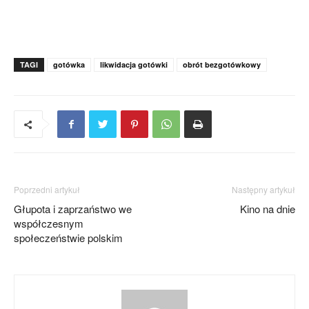
TAGI
gotówka
likwidacja gotówki
obrót bezgotówkowy
Poprzedni artykuł
Następny artykuł
Głupota i zaprzaństwo we
Kino na dnie
współczesnym
społeczeństwie polskim