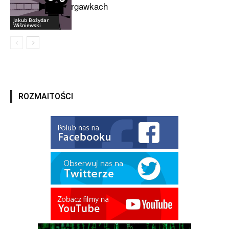
drgawkach
Jakub Bożydar
Wiśniewski
ROZMAITOŚCI