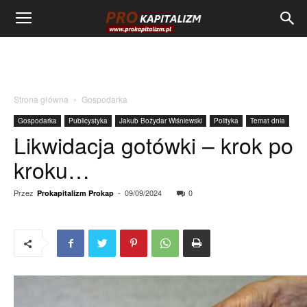
Strona główna
Gospodarka
Gospodarka
Publicystyka
Jakub Bożydar Wiśniewski
Polityka
Temat dnia
Likwidacja gotówki – krok po
kroku…
Przez
-
09/09/2024
0
Prokapitalizm Prokap