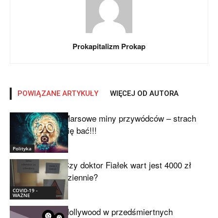
Prokapitalizm Prokap
POWIĄZANE ARTYKUŁY
WIĘCEJ OD AUTORA
Marsowe miny przywódców – strach
się bać!!!
Polityka
Czy doktor Fiałek wart jest 4000 zł
dziennie?
COVID-19 -
WAŻNE
Hollywood w przedśmiertnych