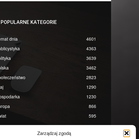
POPULARNE KATEGORIE
emat dnia
4601
blicystyka
4363
lityka
3639
lska
3462
połeczeństwo
2823
aj
1290
ospodarka
1230
uropa
866
iat
595
Zarządzaj zgodą