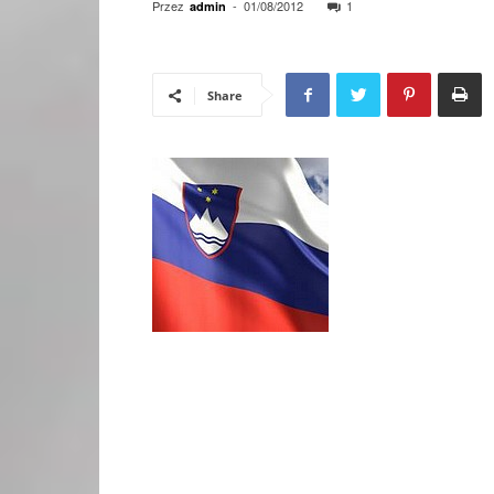
Przez
-
01/08/2012
1
admin
Share