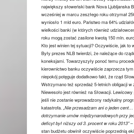
największy słoweński bank Nova Ljubljanska B
wcześniej w marcu zeszłego roku otrzymał 250
wyniosło 1 mld euro. Państwo ma 64% udziałó
wielkości banki (w których również udziałowc
roku mogą zostać zasilone kwotą 150 mln. euro
Kto jest winien tej sytuacji? Oczywiście, jak t
Były prezes NLB twierdzi, że należące do rząd
koneksjami. Towarzyszyły ponoć temu proceder
kierownictwo banku oczywiście zaprzecza tym z
niepokój potęguje dodatkowo fakt, że rząd Słow
Wstrzymano też sprzedaż 5-letnich obligacji w
Niewesoło jest również na Słowacji. Lewicowy 
jeśli nie zostanie wprowadzony radykalny p
katastrofa.
„Nie przesadzam ani o jeden cent… 
dotrzymanie umów międzynarodowych przy jed
deficyt był niższy od 3. procent w roku 2013”
– 
stan budżetu obwinił oczywiście poprzednią eki