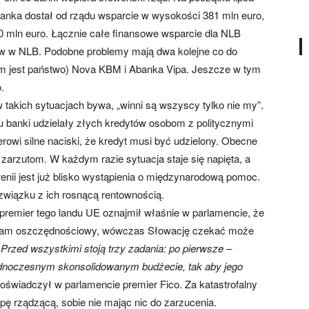
anka dostał od rządu wsparcie w wysokości 381 mln euro,
 mln euro. Łącznie całe finansowe wsparcie dla NLB
w w NLB. Podobne problemy mają dwa kolejne co do
em jest państwo) Nova KBM i Abanka Vipa. Jeszcze w tym
.
o w takich sytuacjach bywa, „winni są wszyscy tylko nie my”.
u banki udzielały złych kredytów osobom z politycznymi
owi silne naciski, że kredyt musi być udzielony. Obecne
arzutom. W każdym razie sytuacja staje się napięta, a
enii jest już blisko wystąpienia o międzynarodową pomoc.
 związku z ich rosnącą rentownością.
premier tego landu UE oznajmił właśnie w parlamencie, że
rogram oszczędnościowy, wówczas Słowację czekać może
Przed wszystkimi stoją trzy zadania: po pierwsze –
noczesnym skonsolidowanym budżecie, tak aby jego
oświadczył w parlamencie premier Fico. Za katastrofalny
pę rządzącą, sobie nie mając nic do zarzucenia.