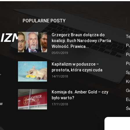
POPULARNE POSTY
Grzegorz Braun dołącza do
T
koalicji: Ruch Narodowy i Partia
Pu
Wolność. Prawica...
05/01/2019
Po
Po
Kapitalizm w poduszce –
prostota, która czyni cuda
S
,
14/11/2018
Kr
G
Komisja ds. Amber Gold – czy
było warto?
E
 w
17/11/2018
Św