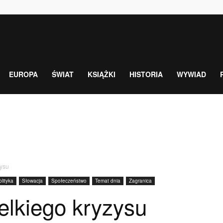
EUROPA
ŚWIAT
KSIĄŻKI
HISTORIA
WYWIAD
zysu
lityka
Słowacja
Społeczeństwo
Temat dnia
Zagranica
ielkiego kryzysu