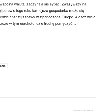
: wspólna waluta, zaczynają się sypać. Zważywszy na
iej połowie tego roku tamtejsza gospodarka może się
będzie finał tej zabawy w zjednoczoną Europę. Ale też wiele
jeszcze w tym eurokołchozie trochę pomęczyć…
enia
Następny artykuł