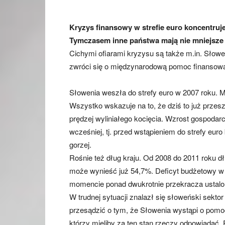
Kryzys finansowy w strefie euro koncentruje
Tymczasem inne państwa mają nie mniejsze p
Cichymi ofiarami kryzysu są także m.in. Słowe
zwróci się o międzynarodową pomoc finansow
Słowenia weszła do strefy euro w 2007 roku. 
Wszystko wskazuje na to, że dziś to już przeszł
prędzej wyliniałego kocięcia. Wzrost gospodarc
wcześniej, tj. przed wstąpieniem do strefy eur
gorzej.
Rośnie też dług kraju. Od 2008 do 2011 roku d
może wynieść już 54,7%. Deficyt budżetowy w 
momencie ponad dwukrotnie przekracza ustalo
W trudnej sytuacji znalazł się słoweński sekt
przesądzić o tym, że Słowenia wystąpi o pom
którzy mieliby za ten stan rzeczy odpowiadać. 