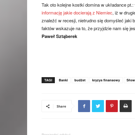
Tak oto kolejne kostki domina w układance pt.
informację jakie docierają z Niemiec
, iż w drug
znaleźć w recesji, nietrudno się domyśleć jaki 
faktów wskazuje na to, że przyjdzie nam się 
Paweł Sztąberek
TAGI
Banki
budżet
kryzys finansowy
Słow
Share
Poprzedni artykuł