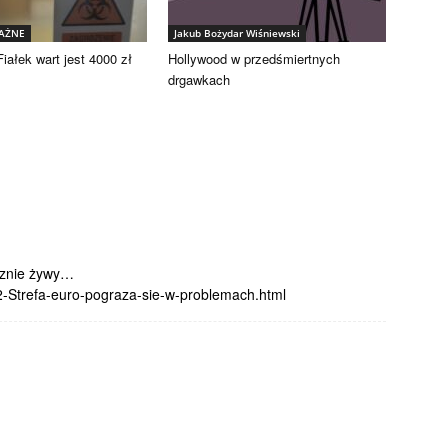
WAŻNE
Jakub Bożydar Wiśniewski
iałek wart jest 4000 zł
Hollywood w przedśmiertnych
drgawkach
cznie żywy…
-Strefa-euro-pograza-sie-w-problemach.html