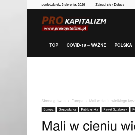
poniedziałek, 3 sierpnia, 2026
Zaloguj się / Dołącz
Prokapitalizm,
gospodarka,
TOP
COVID-19 – WAŻNE
POLSKA
polityka,
historia,
Strona główna
Europa
Mali w cieniu wielkiego kry
Europa
Gospodarka
Publicystyka
Paweł Sztąberek
Po
newsy
Mali w cieniu w