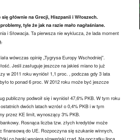
 się głównie na Grecji, Hiszpanii i Włoszech.
roblemy, tyle że jak na razie mało nagłaśniane.
nia i Słowacja. Ta pierwsza nie wyklucza, że lada moment
ą.
Miała wówczas opinię „Tygrysa Europy Wschodniej”.
ość. Jeśli zasługuje jeszcze na jakieś miano to już
zy w 2011 roku wyniósł 1,1 proc. , podczas gdy 3 lata
o było to ponad 6 proc. W 2012 roku może być jeszcze
ług publiczny podwoił się i wyniósł 47,6% PKB. W tym roku
ostatnich dwóch latach wzrósł o 0,4% PKB i w tym
ny przez KE limit, wynoszący 3% PKB.
or bankowy. Rosnąca liczba tzw. złych kredytów może
oc finansową do UE. Rozpoczyna się szukanie winnych,
Póki co banki wspiera słoweński rząd. Na początku lipca