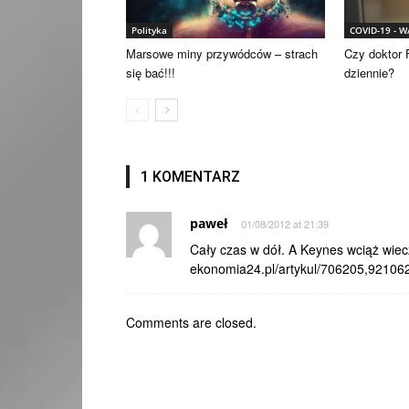
Polityka
COVID-19 - 
Marsowe miny przywódców – strach
Czy doktor F
się bać!!!
dziennie?
1 KOMENTARZ
paweł
01/08/2012 at 21:39
Cały czas w dół. A Keynes wciąż wie
ekonomia24.pl/artykul/706205,921062
Comments are closed.