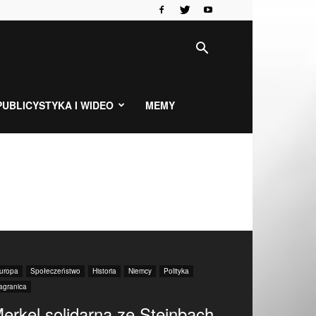
PUBLICYSTYKA I WIDEO
MEMY
uropa
Społeczeństwo
Historia
Niemcy
Polityka
agranica
erkel solidarna ze Steinbach