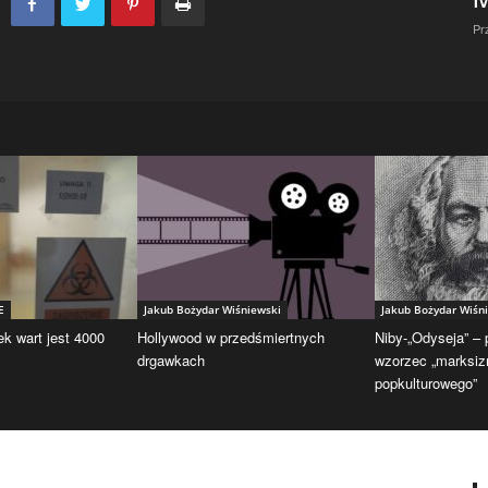
Pr
E
Jakub Bożydar Wiśniewski
Jakub Bożydar Wiśn
ek wart jest 4000
Hollywood w przedśmiertnych
Niby-„Odyseja” –
drgawkach
wzorzec „marksi
popkulturowego”