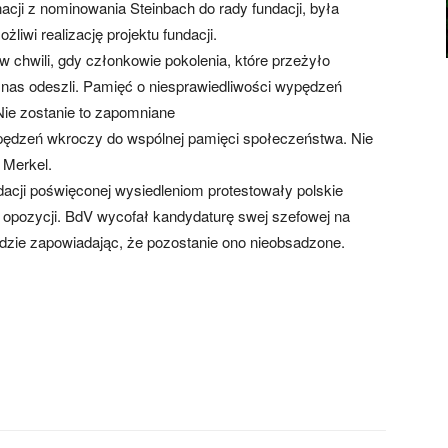
cji z nominowania Steinbach do rady fundacji, była
iwi realizację projektu fundacji.
w chwili, gdy członkowie pokolenia, które przeżyło
d nas odeszli. Pamięć o niesprawiedliwości wypędzeń
ie zostanie to zapomniane
pędzeń wkroczy do wspólnej pamięci społeczeństwa. Nie
 Merkel.
acji poświęconej wysiedleniom protestowały polskie
j opozycji. BdV wycofał kandydaturę swej szefowej na
adzie zapowiadając, że pozostanie ono nieobsadzone.