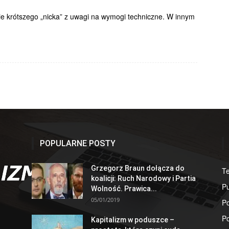
e krótszego „nicka” z uwagi na wymogi techniczne. W innym
POPULARNE POSTY
Grzegorz Braun dołącza do
T
koalicji: Ruch Narodowy i Partia
Pu
Wolność. Prawica...
05/01/2019
Po
Po
Kapitalizm w poduszce –