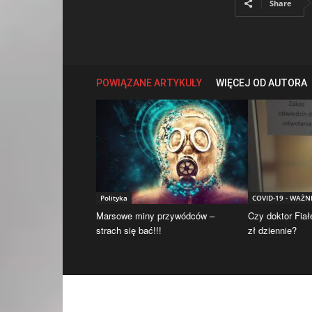
Share
POWIĄZANE ARTYKUŁY
WIĘCEJ OD AUTORA
Polityka
COVID-19 - WAŻN
Marsowe miny przywódców –
Czy doktor Fiał
strach się bać!!!
zł dziennie?