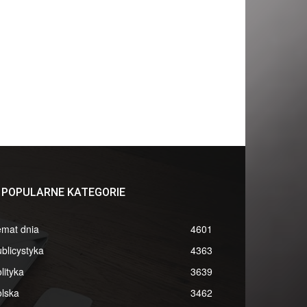
POPULARNE KATEGORIE
emat dnia
4601
blicystyka
4363
lityka
3639
lska
3462