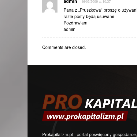
admin
16/03/2009 at 10:37
Pana z „Pruszkowa” proszę o używani
razie posty będą usuwane.
Pozdrawiam
admin
Comments are closed.
Prokapitalizm.pl - portal poświęcony gospodarce,