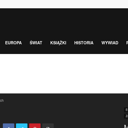
EUROPA
ŚWIAT
KSIĄŻKI
HISTORIA
WYWIAD
ach
E
Z
M