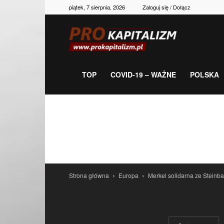
piątek, 7 sierpnia, 2026
Zaloguj się / Dołącz
Prokapitalizm,
gospodarka,
TOP
COVID-19 – WAŻNE
POLSKA
polityka,
historia,
Strona główna
Europa
Merkel solidarna ze Steinb
newsy