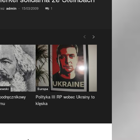
zez
-
15/03/2009
1
admin
iewski
Europa
 podręcznikowy
Polityka III RP wobec Ukrainy to
zmu
klęska