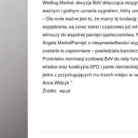
Według Merkel, decyzja BdV dotycząca rezygna
ważnym i godnym uznania sygnałem, który umożl
– Dla mnie ważne jest to, że mamy tę fundację 
wypędzenia, są coraz starsi i częściowo już o
wkroczy do wspólnej pamięci społeczeństwa. N
Angela MerkelPamięć o niesprawiedliwości wy
zostanie to zapomniane – powiedziała kanclerz
Przeciwko nominacji szefowej BdV do rady fund
władze oraz koalicyjna SPD i partie niemieckie
jedno z przysługujących mu trzech miejsc w r
Anna Widzyk ”
Źródło: wp.pl