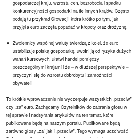
gospodarczej kraju, wzrostu cen, bezrobocia i spadku
konkurencyjności gospodarki na tle innych krajów. Często
podają tu przykład Słowacji, która krótko po tym, jak
przyjęła euro zaczęła popadać w kłopoty oraz drożyznę.
Zwolennicy wspólnej waluty twierdzą z kolei, że euro
ustabilizuje polską gospodarkę, uwolni ją od ryzyka dużych
wahań kursowych, ułatwi handel pomiędzy
poszczególnymi krajami i że – w dłuższej perspektywie –
przyczyni się do wzrostu dobrobytu i zamożności
obywateli.
To krótkie wprowadzenie nie wyczerpuje wszystkich „przeciw”
czy „za” euro. Zachęcamy Czytelników do zabrania głosu w
tej sprawie i nadsyłania artykułów na ten temat, które
publikowane będą na naszym portalu. Publikowane będą
zarówno głosy „za” jak i „przeciw”. Tego wymaga uczciwość