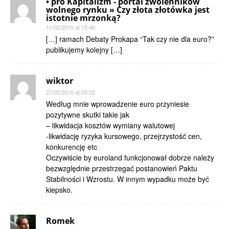
• pro Kapitalizm - portal zwolenników
wolnego rynku » Czy złota złotówka jest
istotnie mrzonką?
11/02/2010 at 15:46
[…] ramach Debaty Prokapa “Tak czy nie dla euro?”
publikujemy kolejny […]
wiktor
27/02/2010 at 00:02
Według mnie wprowadzenie euro przyniesie
pozytywne skutki takie jak
– likwidacja kosztów wymiany walutowej
-likwidację ryzyka kursowego, przejrzystość cen,
konkurencję etc
Oczywiście by euroland funkcjonował dobrze należy
bezwzględnie przestrzegać postanowień Paktu
Stabilności i Wzrostu. W innym wypadku może być
kiepsko.
Romek