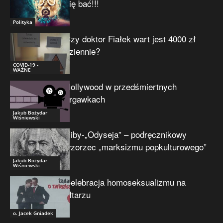
się bać!!!
Polityka
Czy doktor Fiałek wart jest 4000 zł
dziennie?
COVID-19 -
WAŻNE
Hollywood w przedśmiertnych
drgawkach
Jakub Bożydar
Wiśniewski
Niby-„Odyseja” – podręcznikowy
wzorzec „marksizmu popkulturowego”
Jakub Bożydar
Wiśniewski
Celebracja homoseksualizmu na
ołtarzu
o. Jacek Gniadek