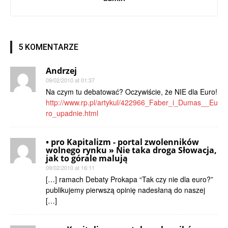
5 KOMENTARZE
Andrzej
09/02/2010 at 01:37
Na czym tu debatować? Oczywiście, że NIE dla Euro!
http://www.rp.pl/artykul/422966_Faber_i_Dumas__Eu
ro_upadnie.html
• pro Kapitalizm - portal zwolenników
wolnego rynku » Nie taka droga Słowacja,
jak to górale malują
09/02/2010 at 16:11
[…] ramach Debaty Prokapa “Tak czy nie dla euro?”
publikujemy pierwszą opinię nadesłaną do naszej
[…]