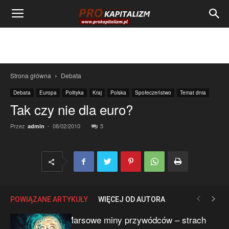
Strona główna
Debata
Debata
Europa
Polityka
Kraj
Polska
Społeczeństwo
Temat dnia
Tak czy nie dla euro?
Przez
-
08/02/2010
5
admin
POWIĄZANE ARTYKUŁY
WIĘCEJ OD AUTORA
Marsowe miny przywódców – strach