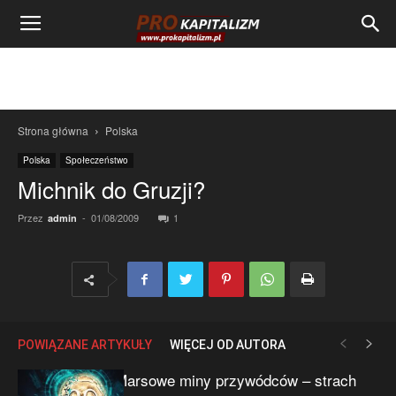
Strona główna
Polska
Polska
Społeczeństwo
Michnik do Gruzji?
Przez
-
01/08/2009
1
admin
POWIĄZANE ARTYKUŁY
WIĘCEJ OD AUTORA
Marsowe miny przywódców – strach