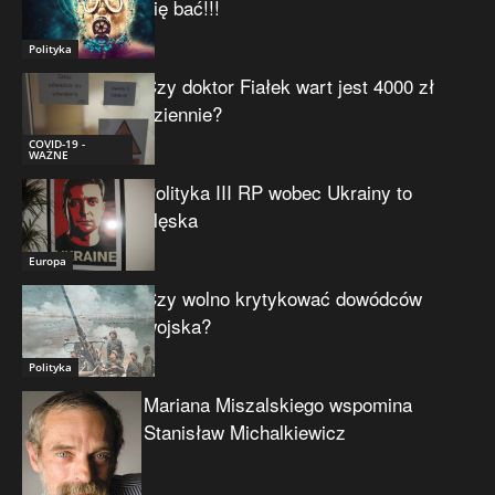
się bać!!!
Polityka
Czy doktor Fiałek wart jest 4000 zł
dziennie?
COVID-19 -
WAŻNE
Polityka III RP wobec Ukrainy to
klęska
Europa
Czy wolno krytykować dowódców
wojska?
Polityka
Mariana Miszalskiego wspomina
Stanisław Michalkiewicz