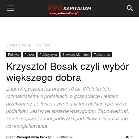
Strona główna
Polityka
Polityka
Polska
Publicystyka
Sławomir Mentzen
Temat dnia
Krzysztof Bosak czyli wybór
większego dobra
Znam Krzysztofa już prawie 10 lat. Wielokrotnie
rozmawialiśmy o podatkach, o gospodarce i jestem
przekonany, że jest on zwolennikiem niskich i prostych
podatków. Jest w tej sprawie wiarygodny. Zapowiedział,
że nie poprze żadnej podwyżki podatków, czy dalszego
ich komplikowania
Przez
-
25/06/2020
1
Prokapitalizm Prokap