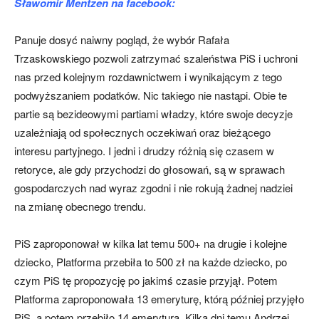
Sławomir Mentzen na facebook:
Panuje dosyć naiwny pogląd, że wybór Rafała
Trzaskowskiego pozwoli zatrzymać szaleństwa PiS i uchroni
nas przed kolejnym rozdawnictwem i wynikającym z tego
podwyższaniem podatków. Nic takiego nie nastąpi. Obie te
partie są bezideowymi partiami władzy, które swoje decyzje
uzależniają od społecznych oczekiwań oraz bieżącego
interesu partyjnego. I jedni i drudzy różnią się czasem w
retoryce, ale gdy przychodzi do głosowań, są w sprawach
gospodarczych nad wyraz zgodni i nie rokują żadnej nadziei
na zmianę obecnego trendu.
PiS zaproponował w kilka lat temu 500+ na drugie i kolejne
dziecko, Platforma przebiła to 500 zł na każde dziecko, po
czym PiS tę propozycję po jakimś czasie przyjął. Potem
Platforma zaproponowała 13 emeryturę, którą później przyjęło
PiS, a potem przebiło 14 emeryturą. Kilka dni temu Andrzej