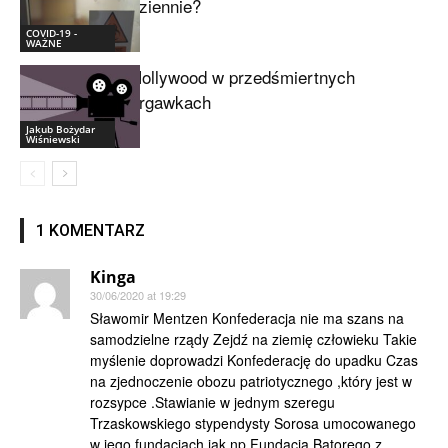
dziennie?
COVID-19 -
WAŻNE
Hollywood w przedśmiertnych
drgawkach
Jakub Bożydar
Wiśniewski
1 KOMENTARZ
Kinga
30/06/2020 at 19:29
Sławomir Mentzen Konfederacja nie ma szans na
samodzielne rządy Zejdź na ziemię człowieku Takie
myślenie doprowadzi Konfederację do upadku Czas
na zjednoczenie obozu patriotycznego ,który jest w
rozsypce .Stawianie w jednym szeregu
Trzaskowskiego stypendysty Sorosa umocowanego
w jego fundacjach jak np Fundacja Batorego z