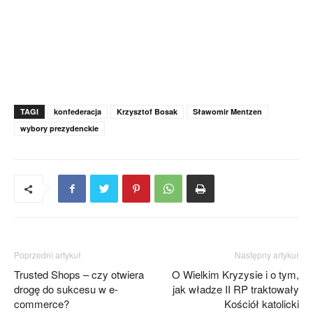
TAGI
konfederacja
Krzysztof Bosak
Sławomir Mentzen
wybory prezydenckie
Poprzedni artykuł
Następny artykuł
Trusted Shops – czy otwiera
O Wielkim Kryzysie i o tym,
drogę do sukcesu w e-
jak władze II RP traktowały
commerce?
Kościół katolicki